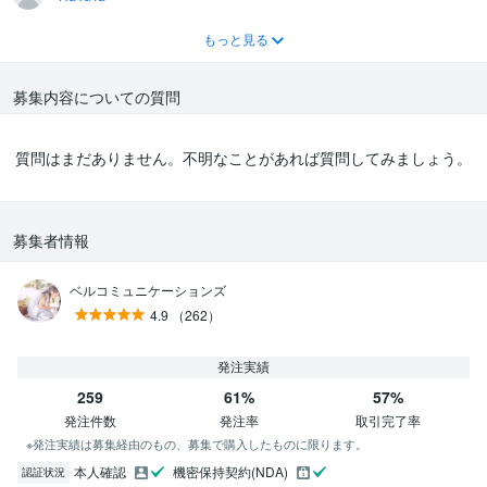
…etc
もっと見る
上記のように様々なメリットがあるかと思います。
その他ご質問等ありましたら、お気軽にお問い合わせください。
募集内容についての質問
質問はまだありません。不明なことがあれば質問してみましょう。
募集者情報
ベルコミュニケーションズ
4.9
（262）
発注実績
259
61%
57%
発注件数
発注率
取引完了率
※発注実績は募集経由のもの、募集で購入したものに限ります。
本人確認
機密保持契約(NDA)
認証状況