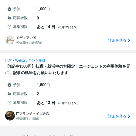
1,000
予算
円
応募者数
0
募集期限
あと 14 日
（8月22日まで）
メディア企画
詳細を見る
投稿日時：
8時間前
記事・Webコンテンツ作成
【1記事1500円】転職・就活中の方限定！エージェントの利用体験を元
に、記事の執筆をお願いいたします
1,500
予算
円
応募者数
2
募集期限
あと 13 日
（8月21日まで）
ITフランチャイズ経営
詳細を見る
投稿日時：
1日前