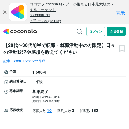
【20代〜30代前半で転職・就職活動中の方限定】日々
の活動状況や感想を教えてください
記事・Webコンテンツ作成
予算
1,500
円
納品希望日
ご相談
募集期限
募集終了
締切日 2026年5月14日
掲載日 2026年5月9日
応募状況
10
3
162
応募人数
契約人数
閲覧数