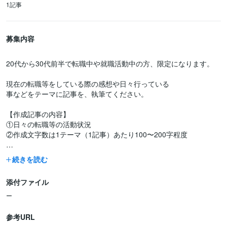
1記事
募集内容
20代から30代前半で転職中や就職活動中の方、限定になります。
現在の転職等をしている際の感想や日々行っている
事などをテーマに記事を、執筆てください。
【作成記事の内容】
①日々の転職等の活動状況
②作成文字数は1テーマ（1記事）あたり100〜200字程度
【応募にあたり以下を教えてください】
続きを読む
①年齢
②性別
添付ファイル
③お住まいの都道府県
④勤務希望地（都道府県や地域など）
ー
⑤希望就職先や業界
⑥現状（不動産の営業、金融関係の事務で就職中、無職など）
参考URL
⑦退職時期（就業中の方）