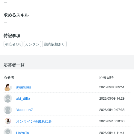
ー
【 執筆方法 】
求めるスキル
当方から改めて指定します。
キーワードや構成は依頼時にお伝えします。
ー
【 報酬 】
特記事項
1記事あたり1500円
初心者OK
カンタン
継続依頼あり
出来れば複数記事作成頂けると助かります。
【 納期・納品方法 】
応募者一覧
・納品期限なし
・テキストファイルで納品
応募者
応募日時
ayanukui
2026/05/09 05:51
今回のお仕事を行うことで得られるメリットとしては、
aki_ditto
2026/05/09 14:29
・Webメディアのライティング業務のノウハウを学べる
・在宅で時間の成約なく自身のペースで柔軟にお金を稼げる
Yuuuuun7
2026/05/10 07:35
・自分自身の転職活動をお金に換えられる
・自分自身の事務職に対する知識経験を発信できる
オンライン秘書あゆみ
2026/05/10 20:00
・事務職の転職市場について情報収集できる
・これから転職活動に役立てられる
HaYuTa
2026/05/11 11:41