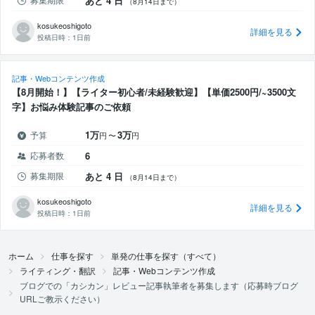
あと 4 日
（8月14日まで）
kosukeoshigoto
詳細を見る
投稿日時：
1日前
記事・Webコンテンツ作成
【8月開始！】【ライター初心者/未経験歓迎】【単価2500円/~3500文
字】お悩み体験記事のご依頼
1万
3万
予算
円
〜
円
応募者数
6
募集期限
あと 4 日
（8月14日まで）
kosukeoshigoto
詳細を見る
投稿日時：
1日前
ホーム
仕事を探す
単発の仕事を探す（すべて）
ライティング・翻訳
記事・Webコンテンツ作成
ブログでの「カシカン」レビュー記事執筆者を募集します（応募時ブログ
URLご教示ください）