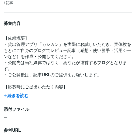
1記事
募集内容
【依頼概要】
・貸出管理アプリ「カシカン」を実際にお試しいただき、実体験を
もとにご自身のブログでレビュー記事（感想・使い勝手・活用シー
ンなど）を作成・公開してください。
・公開先は当社媒体ではなく、あなたが運営するブログとなりま
す。
・ご公開後は、記事URLのご提供をお願いします。
【応募時にご提出いただく内容】
・ブログURL
続きを読む
・月間PVの目安
添付ファイル
★応募必須条件
・ご自身のブログを運営し、記事が公開可能なこと
ー
・スマホまたはPCで「カシカン」を実際に利用できること（無料
登録でOK）
参考URL