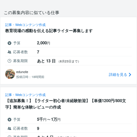
この募集内容に似ている仕事
記事・Webコンテンツ作成
教育現場の感動を伝える記事ライター募集します
2,000
予算
円
応募者数
7
募集期限
あと 13 日
（8月23日まで）
edunote
詳細を見る
投稿日時：
18時間前
記事・Webコンテンツ作成
【追加募集！】【ライター初心者/未経験歓迎】【単価1200円/800文
字】簡単な体験レビューの作成
5千
1万
予算
円
〜
円
応募者数
9
募集期限