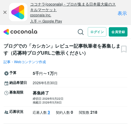
ブログでの「カシカン」レビュー記事執筆者を募集しま
す（応募時ブログURLご教示ください）
記事・Webコンテンツ作成
予算
5千
1万
〜
円
円
納品希望日
2026年5月30日
募集期限
募集終了
締切日 2026年5月22日
掲載日 2026年5月8日
応募状況
3
0
218
応募人数
契約人数
閲覧数