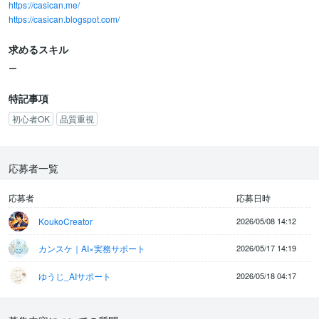
https://casican.me/
【作業内容】
https://casican.blogspot.com/
・アプリの登録は無料なので、まずは実際に操作してみてくださ
い。
求めるスキル
・魅力的なスクリーンショットや具体的な事例（家庭での絵本・マ
ンガ共有、PTA/サークル備品管理、社内機材管理、趣味仲間や地域
ー
コミュニティでのシェアなど）を盛り込みながら、メリット・デメ
リットを正直にレビューしてください。
特記事項
初心者OK
品質重視
【報酬・納期】
・記事文字数は約2,000～4,000字（目安）
・記事単価：5千円～1万円
応募者一覧
【注意事項】
・記事はオリジナルで作成してください（転載やAI生成のみの投稿
応募者
応募日時
は不可）
KoukoCreator
2026/05/08 14:12
・誹謗中傷、虚偽の記載はご遠慮願います
カンスケ｜AI×実務サポート
2026/05/17 14:19
ゆうじ_AIサポート
2026/05/18 04:17