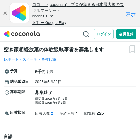
空き家相続放棄の体験談執筆者を募集します
レポート・スピーチ・各種代筆
予算
5千
円未満
納品希望日
2026年5月30日
募集期限
募集終了
締切日 2026年5月16日
掲載日 2026年5月2日
応募状況
2
1
225
応募人数
契約人数
閲覧数
言語