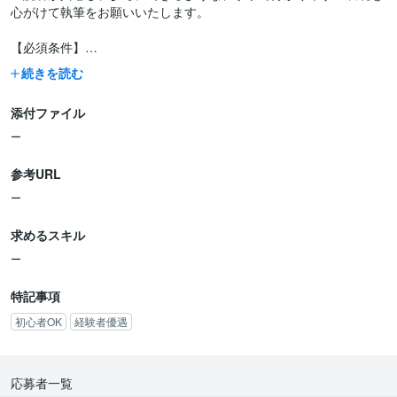
心がけて執筆をお願いいたします。
【必須条件】
・空き家の相続放棄を実際に経験された方。
続きを読む
・ご自身の体験を具体的に、かつ分かりやすく文章で表現できる
方。
添付ファイル
・指示された内容を正確に理解し実行できる能力をお持ちの方。
・基本的なPC操作（Word等）ができる方。
ー
【歓迎条件】
参考URL
・文章作成やブログ執筆の経験をお持ちの方。
ー
・法律や不動産に関する基礎知識をお持ちの方。
・読者の視点に立ち、共感を呼ぶストーリーテリングができる方。
求めるスキル
ー
特記事項
初心者OK
経験者優遇
応募者一覧