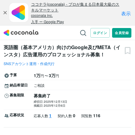
英語圏（基本アメリカ）向けのGoogle及びMETA（イ
ンスタ）広告運用のプロフェッショナル募集！
SNSアカウント運用・作成代行
予算
1万
3万
〜
円
円
納品希望日
ご相談
募集期限
募集終了
締切日 2025年12月13日
掲載日 2025年12月6日
応募状況
1
0
116
応募人数
契約人数
閲覧数