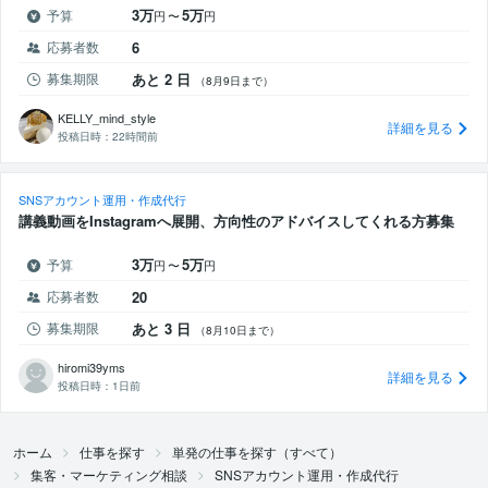
3万
5万
予算
円
〜
円
応募者数
6
募集期限
あと 2 日
（8月9日まで）
KELLY_mind_style
詳細を見る
投稿日時：
22時間前
SNSアカウント運用・作成代行
講義動画をInstagramへ展開、方向性のアドバイスしてくれる方募集
3万
5万
予算
円
〜
円
応募者数
20
募集期限
あと 3 日
（8月10日まで）
hiromi39yms
詳細を見る
投稿日時：
1日前
ホーム
仕事を探す
単発の仕事を探す（すべて）
集客・マーケティング相談
SNSアカウント運用・作成代行