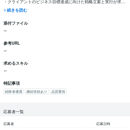
・クライアントのビジネス目標達成に向けた戦略立案と実行が求め
られます。
続きを読む
添付ファイル
【必須条件】
ー
・Google広告およびMeta広告（Instagram）の運用経験がある方。
・アメリカまたは英語圏における広告運用経験がある方。
参考URL
・データ分析に基づいた広告戦略の立案・実行能力がある方。
ー
・アメリカなど英語圏での市場を知っている方。
求めるスキル
【歓迎条件】
ー
・Google Analyticsなどの分析ツールを用いたデータ分析スキル。
特記事項
・広告クリエイティブの作成経験。
経験者優遇
継続依頼あり
品質重視
・最新の広告トレンドや技術に対する知識。
・クライアントとのコミュニケーション経験。
・英語でのコミュニケーション能力（読み書き）。
応募者一覧
※クライアントはネイティブな英語可能なので、英語が片言レベル
でもOKです。
応募者
応募日時