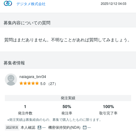
デジタメ株式会社
2025/12/12 04:03
広告運用に関わるアカウントはコチラ側で用意できますが、広告に
関わる設定はお願いいたします。
月の広告予算はまだ決まっていませんが、10～30万円くらいで考え
募集内容についての質問
ています。
1商品4～5万円前後の高額商品なので、基本富裕層向けになりま
す。
質問はまだありません。不明なことがあれば質問してみましょう。
募集者情報
naiagara_bnr34
5.0
（27）
発注実績
1
50%
100%
発注件数
発注率
取引完了率
※発注実績は募集経由のもの、募集で購入したものに限ります。
本人確認
機密保持契約(NDA)
認証状況