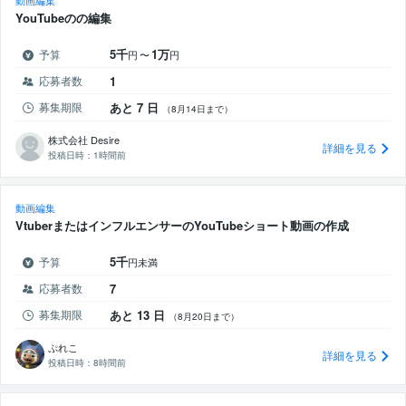
動画編集
YouTubeのの編集
5千
1万
予算
円
〜
円
応募者数
1
募集期限
あと 7 日
（8月14日まで）
株式会社 Desire
詳細を見る
投稿日時：
1時間前
動画編集
VtuberまたはインフルエンサーのYouTubeショート動画の作成
5千
予算
円未満
応募者数
7
募集期限
あと 13 日
（8月20日まで）
ぷれこ
詳細を見る
投稿日時：
8時間前