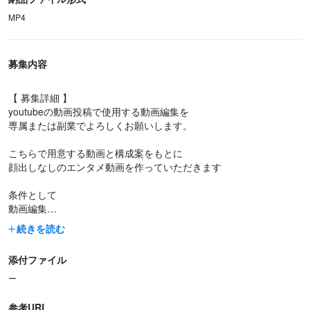
MP4
募集内容
【 募集詳細 】
youtubeの動画投稿で使用する動画編集を
専属または副業でよろしくお願いします。
こちらで用意する動画と構成案をもとに
顔出しなしのエンタメ動画を作っていただきます
条件として
動画編集
・納期3日以内〜
続きを読む
・月5本からでまずは相談
・1本につき15000円
添付ファイル
・final cut proで編集
・熱意や約束を守る信頼性を特に重視するのでよろしくお願いしま
ー
す
・最低半年は続けること
参考URL