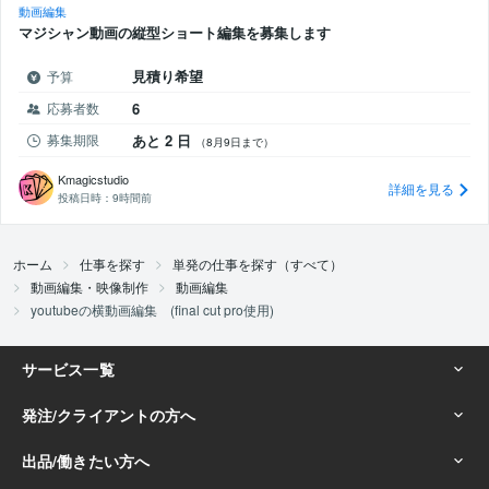
動画編集
マジシャン動画の縦型ショート編集を募集します
見積り希望
予算
応募者数
6
募集期限
あと 2 日
（8月9日まで）
Kmagicstudio
詳細を見る
投稿日時：
9時間前
ホーム
仕事を探す
単発の仕事を探す（すべて）
動画編集・映像制作
動画編集
youtubeの横動画編集 (final cut pro使用)