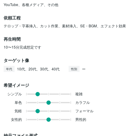
YouTube、各種メディア、その他
依頼工程
テロップ・字幕挿入、カット作業、素材挿入、SE・BGM、エフェクト効果
再生時間
10〜15分完成想定です
ターゲット像
10代、20代、30代、40代
ー
年代
性別
希望イメージ
シンプル
複雑
単色
カラフル
気軽
フォーマル
女性的
男性的
納品ファイル形式