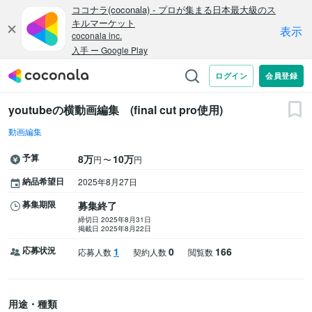
youtubeの横動画編集 (final cut pro使用)
動画編集
予算
8万
10万
〜
円
円
納品希望日
2025年8月27日
募集期限
募集終了
締切日 2025年8月31日
掲載日 2025年8月22日
応募状況
1
0
166
応募人数
契約人数
閲覧数
用途・種類