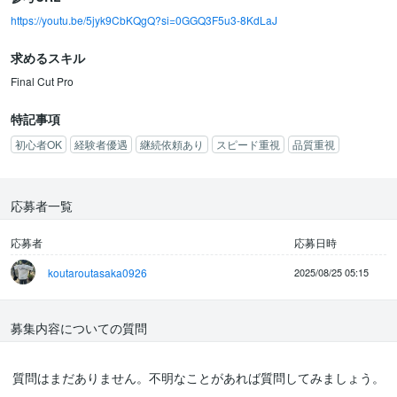
https://youtu.be/5jyk9CbKQgQ?si=0GGQ3F5u3-8KdLaJ
→MacBook(ない場合はこちらで用意)
求めるスキル
【 重視する点・経験 】
・編集の経験と長期契約、連絡をきちんと取れるか
Final Cut Pro
【 応募時のお願い 】
特記事項
過去の実績があれば簡易的にご提示ください。
初心者OK
経験者優遇
継続依頼あり
スピード重視
品質重視
ご質問がありましたら、気軽にお問い合わせください。金額感や納
期なども相談して
応募者一覧
変更も多少可能です！
ぜひ応募をお待ちしております！
よろしくお願いします！！
応募者
応募日時
koutaroutasaka0926
2025/08/25 05:15
募集内容についての質問
質問はまだありません。不明なことがあれば質問してみましょう。