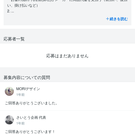
・②の支払いや関税・商習慣周りを教えて頂きたいので、海外ビジ
い、掛け払いなど）

ネスのご経験が豊富な方が望ましいです。（ネットでは出てこない
2. ...
情報を知りたい）
続きを読む
・元から取引先のツテがあるような方がいれば、嬉しいです。
応募者一覧
応募はまだありません
募集内容についての質問
MORIデザイン
1年前
ご回答ありがとうございました。
さいとう企画 代表
1年前
ご回答ありがとうございます！