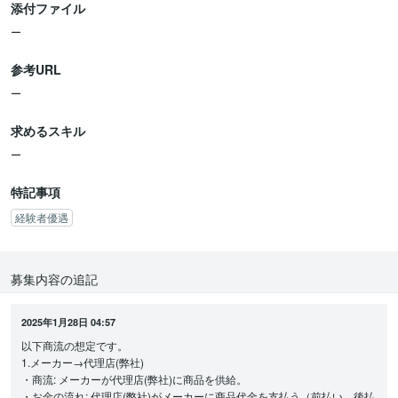
添付ファイル
（※元からツテがある方がいれば嬉しいです）
・メールorお問合せフォームのアタックリスト作成
ー
※イメージ的にはタイ・シンガポールのデパートグループやドバイ
の商社等…
参考URL
・文面作成（翻訳ツール等使ってOKです）
ー
・送信作業
※返信が来た後は、こちらで巻き取る想定で構いません。
求めるスキル
もし、その後の対応までして頂ける場合は費用感を教えて頂きたい
です。（1件当たりいくら等）
ー
②輸出の支払い周り、関税、商習慣等教えて頂きたい
特記事項
経験者優遇
【予算】
・～3万円
※作業ごとに細かくお見積りを頂けるのであれば、お知らせくださ
募集内容の追記
い。
【納品時期】
2025年1月28日 04:57
・要相談
以下商流の想定です。

※急ぎの対応をお願いすることはありません。
1.メーカー→代理店(弊社)

・商流: メーカーが代理店(弊社)に商品を供給。

【重視するポイント】
・お金の流れ: 代理店(弊社)がメーカーに商品代金を支払う（前払い、後払