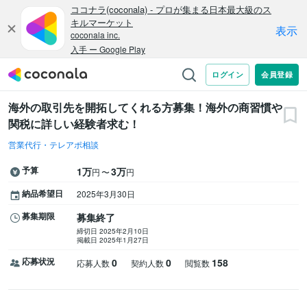
海外の取引先を開拓してくれる方募集！海外の商習慣や
関税に詳しい経験者求む！
営業代行・テレアポ相談
予算
1万
3万
〜
円
円
納品希望日
2025年3月30日
募集期限
募集終了
締切日 2025年2月10日
掲載日 2025年1月27日
応募状況
0
0
158
応募人数
契約人数
閲覧数