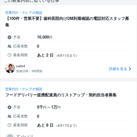
この募集内容に似ている仕事
営業代行・テレアポ相談
【100件・営業不要】歯科医院向けDM到着確認の電話対応スタッフ募
集
10,000
予算
円
応募者数
0
募集期限
あと 2 日
（8月11日まで）
saito4
詳細を見る
投稿日時：
3時間前
営業代行・テレアポ相談
フードデリバリー提携配達員のリストアップ・契約担当者募集
5千
1万
予算
円
〜
円
応募者数
0
募集期限
あと 8 日
（8月17日まで）
マンレッジ