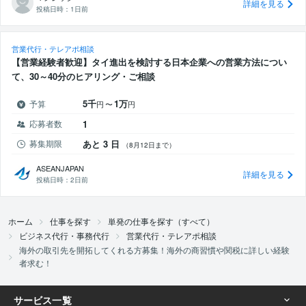
詳細を見る
投稿日時：
1日前
営業代行・テレアポ相談
【営業経験者歓迎】タイ進出を検討する日本企業への営業方法につい
て、30～40分のヒアリング・ご相談
5千
1万
予算
円
〜
円
応募者数
1
募集期限
あと 3 日
（8月12日まで）
ASEANJAPAN
詳細を見る
投稿日時：
2日前
ホーム
仕事を探す
単発の仕事を探す（すべて）
ビジネス代行・事務代行
営業代行・テレアポ相談
海外の取引先を開拓してくれる方募集！海外の商習慣や関税に詳しい経験
者求む！