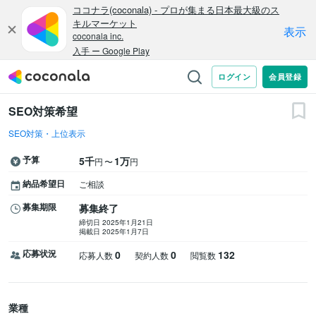
SEO対策希望
SEO対策・上位表示
予算
5千
1万
〜
円
円
納品希望日
ご相談
募集期限
募集終了
締切日 2025年1月21日
掲載日 2025年1月7日
応募状況
0
0
132
応募人数
契約人数
閲覧数
業種