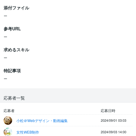
・目標 (3ヶ月後)：訪問UU数が20,000UU/月
添付ファイル
【 重視する点・経験 】
ー
・戦略設計 / 数値分析からの改善ができる方
・SEO対策の経験、実績
参考URL
・YoastSEOのカスタマイズ方法がわかる方
ー
【 応募時のお願い 】
求めるスキル
過去の実績を簡易的にご提示ください。
ー
ご質問がありましたら、気軽にお問い合わせください。
特記事項
ー
応募者一覧
応募者
応募日時
小松＠Webデザイン・動画編集
2024/09/01 03:03
女性WEB制作
2024/09/03 14:00