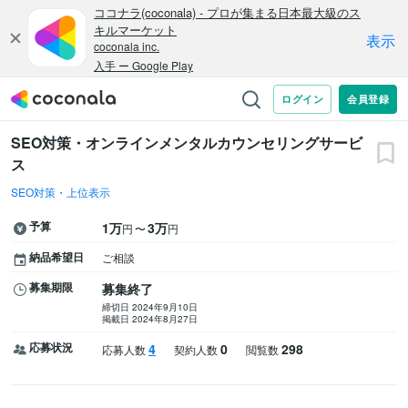
SEO対策・オンラインメンタルカウンセリングサービ
ス
SEO対策・上位表示
予算
1万
3万
〜
円
円
納品希望日
ご相談
募集期限
募集終了
締切日 2024年9月10日
掲載日 2024年8月27日
応募状況
4
0
298
応募人数
契約人数
閲覧数