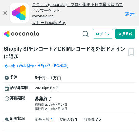
Shopify SPFレコードとDKIMレコードを外部ドメイン
に追加
その他（Web制作・HP作成・EC構築）
予算
5千
1万
〜
円
円
納品希望日
2021年8月9日
募集期限
募集終了
締切日 2021年7月27日
掲載日 2021年7月23日
応募状況
1
1
75
応募人数
契約人数
閲覧数