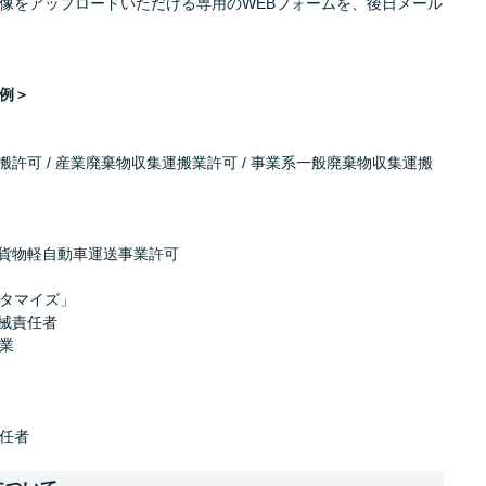
像をアップロードいただける専用のWEBフォームを、後日メール
例＞
搬許可 / 産業廃棄物収集運搬業許可 / 事業系一般廃棄物収集運搬
 貨物軽自動車運送事業許可
タマイズ」
機械責任者
業
任者