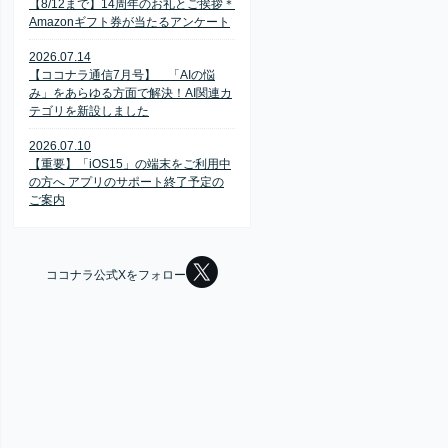
【8/12まで】14周年のお礼とご挨拶＊
Amazonギフト券が当たるアンケート
2026.07.14
【ココナラ通信7月号】 「AIの悩
み」をあらゆる方面で解決！AI関連カ
テゴリを新設しました
2026.07.10
【重要】「iOS15」の端末をご利用中
の方へ アプリのサポート終了予定の
ご案内
ココナラ公式Xをフォロー