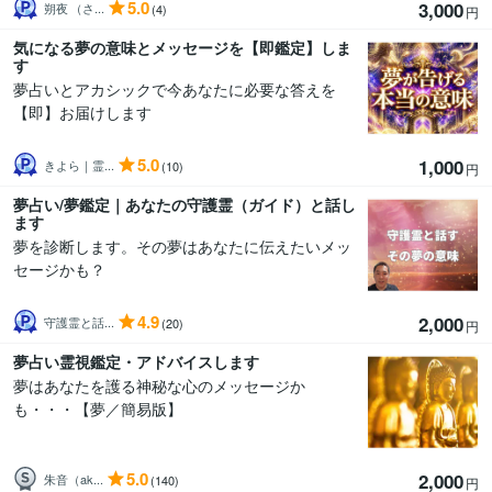
5.0
3,000
朔夜 （さ...
(4)
円
気になる夢の意味とメッセージを【即鑑定】しま
す
夢占いとアカシックで今あなたに必要な答えを
【即】お届けします
5.0
1,000
きよら｜霊...
(10)
円
夢占い/夢鑑定｜あなたの守護霊（ガイド）と話し
ます
夢を診断します。その夢はあなたに伝えたいメッ
セージかも？
4.9
2,000
守護霊と話...
(20)
円
夢占い霊視鑑定・アドバイスします
夢はあなたを護る神秘な心のメッセージか
も・・・【夢／簡易版】
5.0
2,000
朱音（ak...
(140)
円