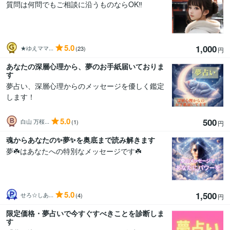
質問は何問でもご相談に沿うものならOK‼️
5.0
1,000
★ゆえママ...
(23)
円
あなたの深層心理から、夢のお手紙届いておりま
す
夢占い、深層心理からのメッセージを優しく鑑定
します！
5.0
500
白山 万桜...
(1)
円
魂からあなたの✨夢✨を奥底まで読み解きます
夢☘️はあなたへの特別なメッセージです☘️
5.0
1,500
せろ☆しあ...
(4)
円
限定価格・夢占いで今すぐすべきことを診断しま
す