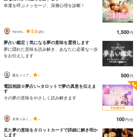
幸運を呼ぶメッセージ、深層心理を診断！
5.0
1,500
myuny...
(21)
円
夢占い鑑定｜気になる夢の意味を霊視します
夢に隠れた意味を読み解き、あなたに必要な一歩
をお伝えします
500
-
魔女メイア...
円
電話相談☆夢占い×タロットで夢の真意を伝えま
す
その夢の意味をやさしく読み解きます
予約受付中
100
-
未来☆みく...
円/分
見た夢の意味をタロットカードで詳細に解き明か
します