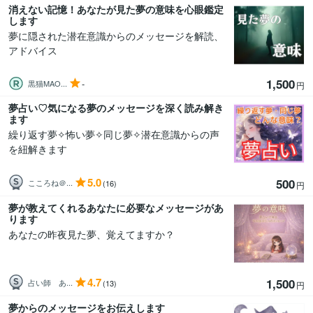
消えない記憶！あなたが見た夢の意味を心眼鑑定
します
夢に隠された潜在意識からのメッセージを解読、
アドバイス
1,500
-
黒猫MAO...
円
夢占い♡気になる夢のメッセージを深く読み解き
ます
繰り返す夢✧怖い夢✧同じ夢✧潜在意識からの声
を紐解きます
5.0
500
こころね＠...
(16)
円
夢が教えてくれるあなたに必要なメッセージがあ
ります
あなたの昨夜見た夢、覚えてますか？
4.7
1,500
占い師 あ...
(13)
円
夢からのメッセージをお伝えします