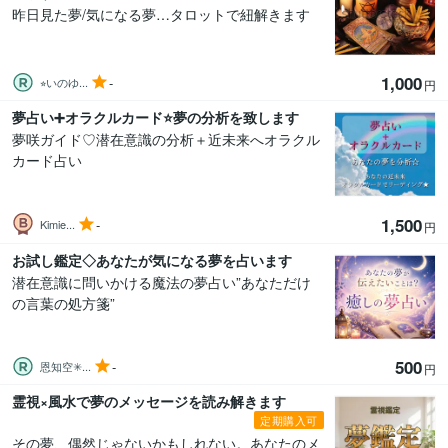
昨日見た夢/気になる夢…タロットで紐解きます
1,000
-
⭐︎いのゆ...
円
夢占い➕オラクルカード⭐️夢の分析を致します
夢咲ガイド♡潜在意識の分析＋近未来へオラクル
カード占い
1,500
-
Kimie...
円
お試し鑑定◇あなたが気になる夢を占います
潜在意識に問いかける魔法の夢占い”あなただけ
の言葉の処方箋”
500
-
恩知空✳︎...
円
霊視×風水で夢のメッセージを読み解きます
定期購入可
その夢、偶然じゃないかもしれない。あなたのメ