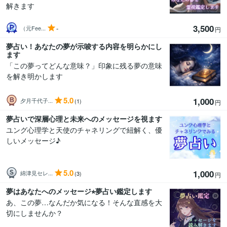
解きます
3,500
-
（元Fee...
円
夢占い！あなたの夢が示唆する内容を明らかにし
ます
「この夢ってどんな意味？」印象に残る夢の意味
を解き明かします
5.0
1,000
夕月千代子...
(1)
円
夢占いで深層心理と未来へのメッセージを視ます
ユング心理学と天使のチャネリングで紐解く、優
しいメッセージ♪
5.0
1,000
綿津見セレ...
(3)
円
夢はあなたへのメッセージ⭐︎夢占い鑑定します
あ、この夢…なんだか気になる！そんな直感を大
切にしませんか？