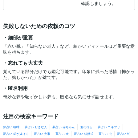
確認しましょう。
失敗しないための依頼のコツ
細部が重要
「赤い靴」「知らない老人」など、細かいディテールほど重要な意
味を持ちます。
忘れても大丈夫
覚えている部分だけでも鑑定可能です。印象に残った感情（怖かっ
た、嬉しかった）が鍵です。
匿名利用
奇妙な夢や恥ずかしい夢も、匿名なら気にせず話せます。
注目の検索キーワード
夢占い 喧嘩
夢占い 好きな人
夢占い 赤ちゃん
追われる
夢占い ゴキブリ
夢占い 歯が抜ける
夢占い 火事
夢占い 犬
夢占い 結婚式
夢占い 虫
夢占い 蛇