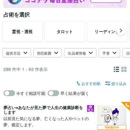
占術を選択
霊視・透視
タロット
リーディング
提供方法
対応範囲
出品者情報
予算
日
288
件中
1 - 60
件表示
おすすめ順
絞り込み
今すぐ相談可能
早く結果が届く
夢占い⭐︎あなたが見た夢で人生の健康診断を
します
以前見た気になる夢、亡くなった人やペットの
夢、鑑定します。
予約受付中