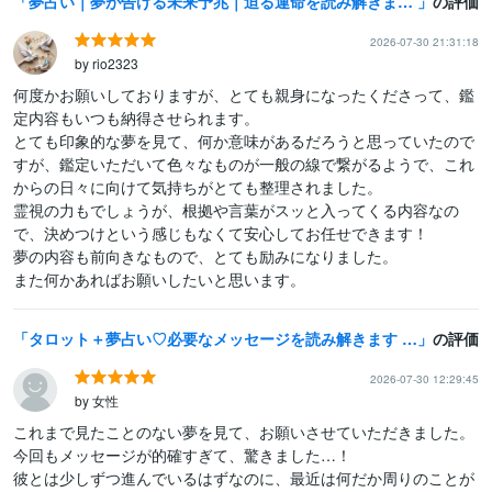
夢占い｜夢が告げる未来予兆｜迫る運命を読み解きます 未来への警告・希望のサインを夢から探ります
の評価
2026-07-30 21:31:18
by rio2323
何度かお願いしておりますが、とても親身になったくださって、鑑
定内容もいつも納得させられます。

とても印象的な夢を見て、何か意味があるだろうと思っていたので
すが、鑑定いただいて色々なものが一般の線で繋がるようで、これ
からの日々に向けて気持ちがとても整理されました。

霊視の力もでしょうが、根拠や言葉がスッと入ってくる内容なの
で、決めつけという感じもなくて安心してお任せできます！

夢の内容も前向きなもので、とても励みになりました。

また何かあればお願いしたいと思います。
タロット＋夢占い♡必要なメッセージを読み解きます 夢占いと透視タロット♡夢の真実をお伝えします。
の評価
2026-07-30 12:29:45
by 女性
これまで見たことのない夢を見て、お願いさせていただきました。

今回もメッセージが的確すぎて、驚きました…！

彼とは少しずつ進んでいるはずなのに、最近は何だか周りのことが