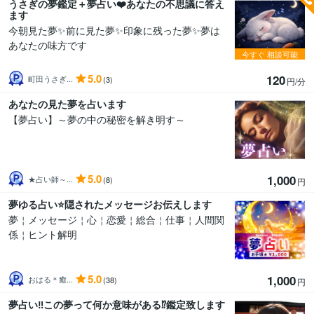
うさぎの夢鑑定＋夢占い❤️あなたの不思議に答え
ます
今朝見た夢✨前に見た夢✨印象に残った夢✨夢は
あなたの味方です
今すぐ
相談可能
5.0
120
町田うさぎ...
(3)
円/分
あなたの見た夢を占います
【夢占い】～夢の中の秘密を解き明す～
5.0
1,000
★占い師～...
(8)
円
夢ゆる占い‪‪⭐️隠されたメッセージお伝えします
夢￤メッセージ￤心￤恋愛￤総合￤仕事￤人間関
係￤ヒント解明
5.0
1,000
おはる＊癒...
(38)
円
夢占い‼️この夢って何か意味がある⁉️鑑定致します