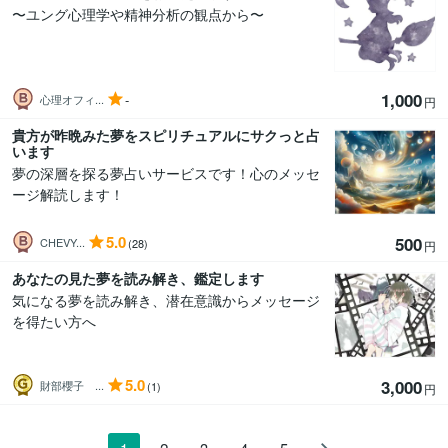
〜ユング心理学や精神分析の観点から〜
1,000
-
心理オフィ...
円
貴方が昨晩みた夢をスピリチュアルにサクっと占
います
夢の深層を探る夢占いサービスです！心のメッセ
ージ解読します！
5.0
500
CHEVY...
(28)
円
あなたの見た夢を読み解き、鑑定します
気になる夢を読み解き、潜在意識からメッセージ
を得たい方へ
5.0
3,000
財部櫻子 ...
(1)
円