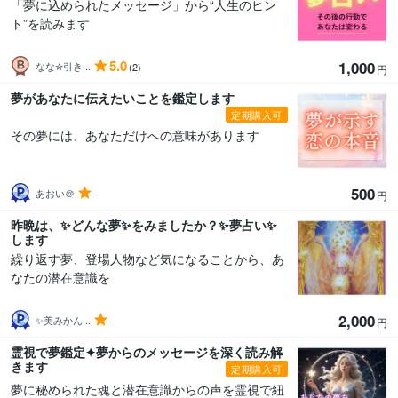
「夢に込められたメッセージ」から“人生のヒン
ト”を読みます
5.0
1,000
なな✮引き...
(2)
円
夢があなたに伝えたいことを鑑定します
定期購入可
その夢には、あなただけへの意味があります
500
-
あおい＠
円
昨晩は、✨どんな夢✨をみましたか？✨夢占い✨
します
繰り返す夢、登場人物など気になることから、あ
なたの潜在意識を
2,000
-
✨美みかん...
円
霊視で夢鑑定✦夢からのメッセージを深く読み解
きます
定期購入可
夢に秘められた魂と潜在意識からの声を霊視で紐