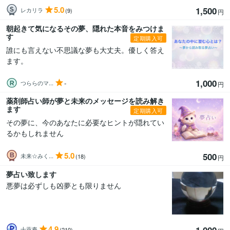
5.0
1,500
レカリラ
(9)
円
朝起きて気になるその夢、隠れた本音をみつけま
す
定期購入可
誰にも言えない不思議な夢も大丈夫。優しく答え
ます。
1,000
-
つららのマ...
円
薬剤師占い師が夢と未来のメッセージを読み解き
ます
定期購入可
その夢に、今のあなたに必要なヒントが隠れてい
るかもしれません
5.0
500
未来☆みく...
(18)
円
夢占い致します
悪夢は必ずしも凶夢とも限りません
4.9
1,000
十薬庵
(210)