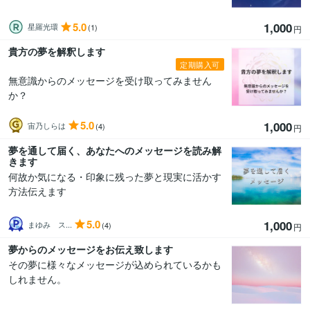
5.0
1,000
星羅光環
(1)
円
貴方の夢を解釈します
定期購入可
無意識からのメッセージを受け取ってみません
か？
5.0
1,000
宙乃しらは
(4)
円
夢を通して届く、あなたへのメッセージを読み解
きます
何故か気になる・印象に残った夢と現実に活かす
方法伝えます
5.0
1,000
まゆみ ス...
(4)
円
夢からのメッセージをお伝え致します
その夢に様々なメッセージが込められているかも
しれません。