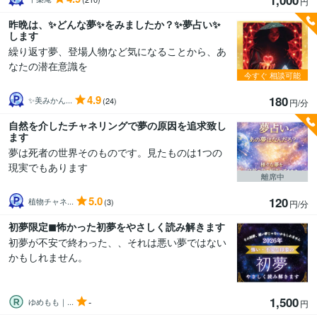
円
昨晩は、✨どんな夢✨をみましたか？✨夢占い✨
します
繰り返す夢、登場人物など気になることから、あ
なたの潜在意識を
今すぐ
相談可能
4.9
180
✨美みかん...
(24)
円/分
自然を介したチャネリングで夢の原因を追求致し
ます
夢は死者の世界そのものです。見たものは1つの
現実でもあります
離席中
5.0
120
植物チャネ...
(3)
円/分
初夢限定◼︎怖かった初夢をやさしく読み解きます
初夢が不安で終わった、、それは悪い夢ではない
かもしれません。
1,500
-
ゆめもも｜...
円