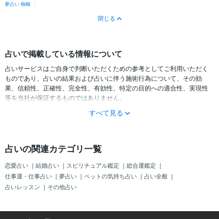
夢占い 蜘蛛
閉じる
占いで掲載している情報について
占いサービスはご自身で判断いただくための参考としてご利用いただく
ものであり、占いの結果および占いに伴う施術行為について、その効
果、信頼性、正確性、完全性、有効性、特定の目的への適合性、実現性
等を当社が保証するものではありません。
すべて見る
サービスの結果をどのように利用するかは、お客様ご自身の自己責任に
おいて判断をお願いいたします。
占いの結果およびその内容を踏まえておこなったお客様の行動により生
占いの関連カテゴリ一覧
ずる一切の損害について、当社および情報の提供者は一切責任を負いか
ねます。
恋愛占い
｜
結婚占い
｜
スピリチュアル鑑定
｜
総合運鑑定
｜
仕事運・仕事占い
｜
夢占い
｜
ペットの気持ち占い
｜
占い全般
｜
占いレッスン
｜
その他占い