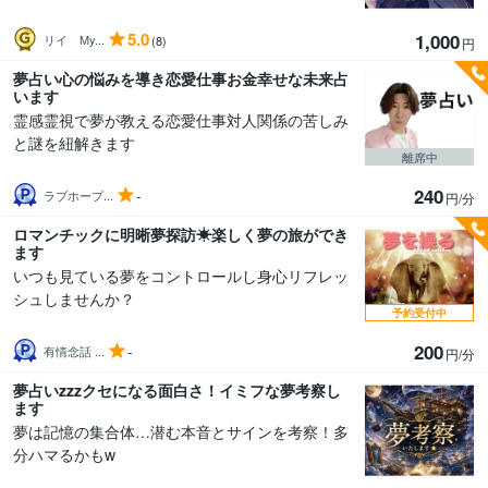
5.0
1,000
リイ My...
(8)
円
夢占い心の悩みを導き恋愛仕事お金幸せな未来占
います
霊感霊視で夢が教える恋愛仕事対人関係の苦しみ
と謎を紐解きます
離席中
240
-
ラブホープ...
円/分
ロマンチックに明晰夢探訪☀︎楽しく夢の旅ができ
ます
いつも見ている夢をコントロールし身心リフレッ
シュしませんか？
予約受付中
200
-
有情念話 ...
円/分
夢占いzzzクセになる面白さ！イミフな夢考察し
ます
夢は記憶の集合体…潜む本音とサインを考察！多
分ハマるかもw