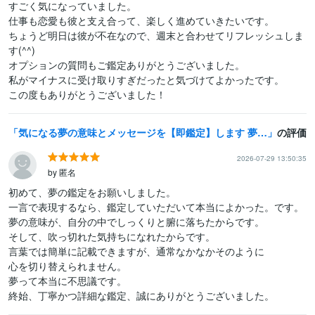
すごく気になっていました。

仕事も恋愛も彼と支え合って、楽しく進めていきたいです。

ちょうど明日は彼が不在なので、週末と合わせてリフレッシュしま
す(^^)

オプションの質問もご鑑定ありがとうございました。

私がマイナスに受け取りすぎだったと気づけてよかったです。

この度もありがとうございました！
気になる夢の意味とメッセージを【即鑑定】します 夢占いとアカシックで今あなたに必要な答えを【即】お届けします
の評価
2026-07-29 13:50:35
by 匿名
初めて、夢の鑑定をお願いしました。

一言で表現するなら、鑑定していただいて本当によかった。です。

夢の意味が、自分の中でしっくりと腑に落ちたからです。

そして、吹っ切れた気持ちになれたからです。

言葉では簡単に記載できますが、通常なかなかそのように

心を切り替えられません。

夢って本当に不思議です。

終始、丁寧かつ詳細な鑑定、誠にありがとうございました。