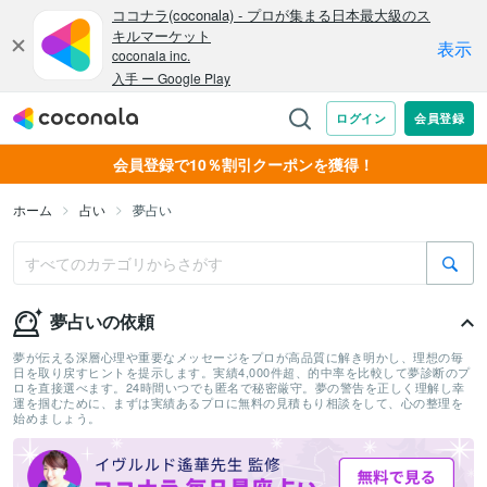
会員登録で10％割引クーポンを獲得！
ホーム
占い
夢占い
夢占いの依頼
夢が伝える深層心理や重要なメッセージをプロが高品質に解き明かし、理想の毎
日を取り戻すヒントを提示します。実績4,000件超、的中率を比較して夢診断のプ
ロを直接選べます。24時間いつでも匿名で秘密厳守。夢の警告を正しく理解し幸
運を掴むために、まずは実績あるプロに無料の見積もり相談をして、心の整理を
始めましょう。