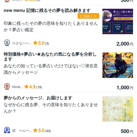
円
new menu 記憶に残るその夢を読み解きます
定期購入可
印象に残ったその夢の意味を知りたくありません
か？夢占い鑑定
5.0
2,000
小さなハー...
(3)
円
特別価格⭐️夢占い★あなたの気になる夢を分析し
ます
あなたの知っている夢占いだけではない♡潜在意
識からメッセージ
4.9
1,000
Kimie...
(19)
円
夢からのメッセージ、お届けします
なぜか心に残る夢、その意味を知りたくありませ
んか？
5.0
500
碧 〜ルー...
(43)
円