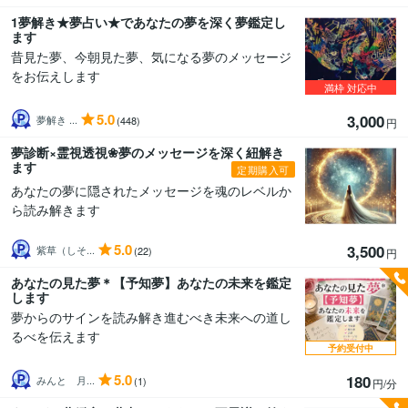
1夢解き★夢占い★であなたの夢を深く夢鑑定し
ます
昔見た夢、今朝見た夢、気になる夢のメッセージ
をお伝えします
満枠
対応中
5.0
3,000
夢解き ...
(448)
円
夢診断×霊視透視❀夢のメッセージを深く紐解き
ます
定期購入可
あなたの夢に隠されたメッセージを魂のレベルか
ら読み解きます
5.0
3,500
紫草（しそ...
(22)
円
あなたの見た夢＊【予知夢】あなたの未来を鑑定
します
夢からのサインを読み解き進むべき未来への道し
るべを伝えます
予約受付中
5.0
180
みんと 月...
(1)
円/分