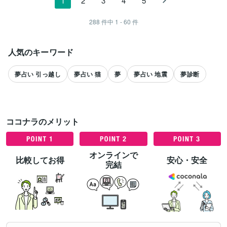
1
2
3
4
5
288
件中
1 - 60
件
人気のキーワード
夢占い 引っ越し
夢占い 猫
夢
夢占い 地震
夢診断
ココナラのメリット
オンラインで
比較してお得
安心・安全
完結
すべて見る