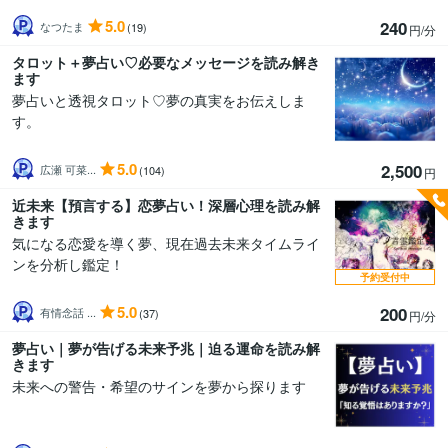
5.0
240
なつたま
(19)
円/分
タロット＋夢占い♡必要なメッセージを読み解き
ます
夢占いと透視タロット♡夢の真実をお伝えしま
す。
5.0
2,500
広瀬 可菜...
(104)
円
近未来【預言する】恋夢占い！深層心理を読み解
きます
気になる恋愛を導く夢、現在過去未来タイムライ
ンを分析し鑑定！
予約受付中
5.0
200
有情念話 ...
(37)
円/分
夢占い｜夢が告げる未来予兆｜迫る運命を読み解
きます
未来への警告・希望のサインを夢から探ります