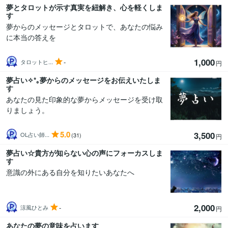
夢とタロットが示す真実を紐解き、心を軽くしま
す
夢からのメッセージとタロットで、あなたの悩み
に本当の答えを
1,000
-
タロットヒ...
円
夢占い✧*｡夢からのメッセージをお伝えいたしま
す
あなたの見た印象的な夢からメッセージを受け取
りましょう。
5.0
3,500
OL占い師...
(31)
円
夢占い☆貴方が知らない心の声にフォーカスしま
す
意識の外にある自分を知りたいあなたへ
2,000
-
涼風ひとみ
円
あなたの夢の意味を占います