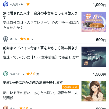
1,000
-
水鳥川（み...
円
夢に隠された未来、自分の本音をこっそり教えま
す
夢は自分自身へのラブレター♡ 心の声を一緒に読
みませんか？
5.0
500
Mizuh...
(1)
円
前向きアドバイス付き！夢をやさしく読み解きま
す
迅速・ていねいに【1500文字前後】で納品します
5.0
1,500
ゆめもも｜...
(4)
円
夢占い⭐︎夢に浮かぶ恋の深層を映します
定期購入可
夢に映る彼の想い、あなたの願い／恋愛全般、人
間関係
5.0
500
elna_...
(3)