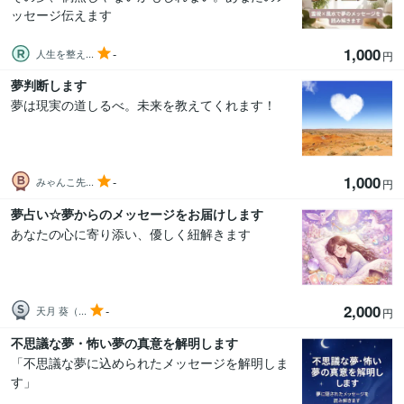
ッセージ伝えます
1,000
-
人生を整え...
円
夢判断します
夢は現実の道しるべ。未来を教えてくれます！
1,000
-
みゃんこ先...
円
夢占い☆夢からのメッセージをお届けします
あなたの心に寄り添い、優しく紐解きます
2,000
-
天月 葵（...
円
不思議な夢・怖い夢の真意を解明します
「不思議な夢に込められたメッセージを解明しま
す」