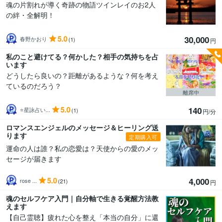
魂の片割れが導く奇跡の物語ツインレイのお2人
の絆・全解明！
5.0
30,000
春野かおり
(1)
円
私のこと避けてる？何かした？相手の気持ちを占
います
どうしたら良いの？距離があるような？何を考え
ているのだろう？
離席中
5.0
140
⭐星詠占い...
(1)
円/分
ロマンスエンジェルのメッセージ＆ヒーリング送
ります
定期購入可
運命の人は誰？私の恋愛は？天使からの愛のメッ
セージが届きます
5.0
4,000
rose ...
(21)
円
魂のセルフケア入門｜自分軸で生きる覚醒方法教
えます
【自己霊聴】疲れた心を整え「本当の自分」に還