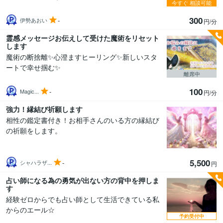
今すぐ
相談可能
300
-
伊勢あおい
円/分
霊感メッセージお伝えして受けた魔術をリセット
します
魔術の断捨離✨心澄ますヒーリング✨新しいスタ
ートで幸せ掴む✨
離席中
100
-
Magic...
円/分
強力！縁結び祈願します
相性の鑑定書付き！お相手さんのいる方の縁結び
の祈願をします。
5,500
-
シャハラザ...
円
占い師になる為の勇気が出ない方の背中を押しま
す
経験ゼロからでも占い師として生活できている私
からのエール☆
予約受付中