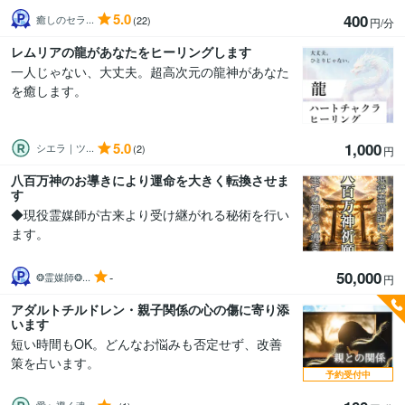
5.0
400
癒しのセラ...
(22)
円/分
レムリアの龍があなたをヒーリングします
一人じゃない、大丈夫。超高次元の龍神があなた
を癒します。
5.0
1,000
シエラ｜ツ...
(2)
円
八百万神のお導きにより運命を大きく転換させま
す
◆現役霊媒師が古来より受け継がれる秘術を行い
ます。
50,000
-
❂霊媒師❂...
円
アダルトチルドレン・親子関係の心の傷に寄り添
います
短い時間もOK。どんなお悩みも否定せず、改善
策を占います。
予約受付中