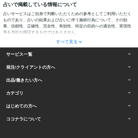
占いで掲載している情報について
占いサービスはご自身で判断いただくための参考としてご利用いただく
ものであり、占いの結果および占いに伴う施術行為について、その効
果、信頼性、正確性、完全性、有効性、特定の目的への適合性、実現性
等を当社が保証するものではありません。
すべて見る
サービスの結果をどのように利用するかは、お客様ご自身の自己責任に
おいて判断をお願いいたします。
占いの結果およびその内容を踏まえておこなったお客様の行動により生
ずる一切の損害について、当社および情報の提供者は一切責任を負いか
ねます。