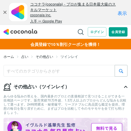
会員登録で10％割引クーポンを獲得！
ホーム
占い
その他占い
ツインレイ
その他占い（ツインレイ）
あらゆる悩みの答えを、国内最多のプロとの直接相談で見つけることができる一
括相談ページです。販売実績70万件超、1.3万人以上のプロからどんな悩みも比較
して選べます。24時間匿名・秘密厳守。リーズナブルに高品質な鑑定を提供。理
想の毎日を取り戻すために、まずはプロを比較して今のモヤモヤを全て打ち明け
ましょう。