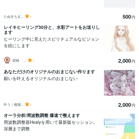
500
-
たぬきちま...
円
レイキヒーリング30分と、水彩アートをお送りし
ます
ヒーリング中に見えたスピリチュアルなビジョン
を絵にします
2,000
-
碧桜 ...
円
あなただけのオリジナルのおまじない作ります
願いを叶えるオリジナルのおまじない
2,000
-
叶う｜複雑...
円
オーラ分析/周波数調整 爆速で整えます
周波数調整器Healyを用いて最新版セッション。
深層まで調整