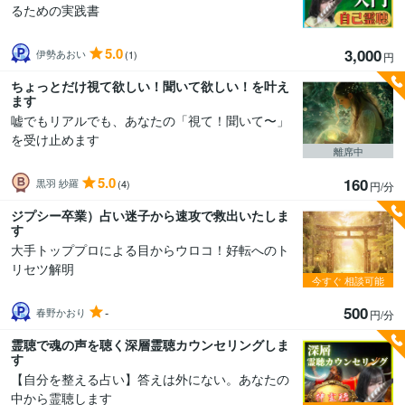
るための実践書
5.0
3,000
伊勢あおい
(1)
円
ちょっとだけ視て欲しい！聞いて欲しい！を叶え
ます
嘘でもリアルでも、あなたの「視て！聞いて〜」
を受け止めます
離席中
5.0
160
黒羽 紗羅
(4)
円/分
ジプシー卒業）占い迷子から速攻で救出いたしま
す
大手トッププロによる目からウロコ！好転へのト
リセツ解明
今すぐ
相談可能
500
-
春野かおり
円/分
霊聴で魂の声を聴く深層霊聴カウンセリングしま
す
【自分を整える占い】答えは外にない。あなたの
中から霊聴します