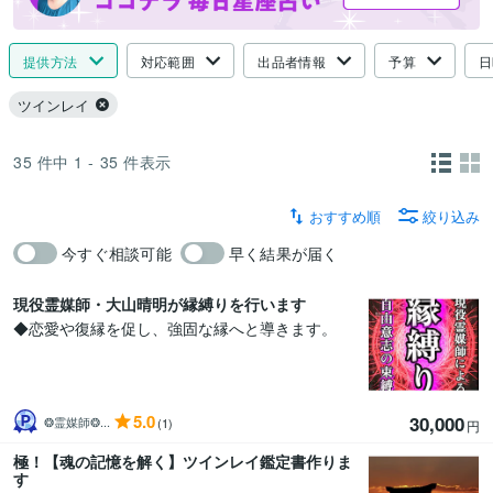
提供方法
対応範囲
出品者情報
予算
日
ツインレイ
35
件中
1 - 35
件表示
おすすめ順
絞り込み
今すぐ相談可能
早く結果が届く
現役霊媒師・大山晴明が縁縛りを行います
◆恋愛や復縁を促し、強固な縁へと導きます。
5.0
30,000
❂霊媒師❂...
(1)
円
極！【魂の記憶を解く】ツインレイ鑑定書作りま
す