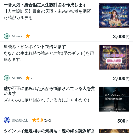
一番人気・総合鑑定人生設計図を作成します
【人生設計図】最良の天職・未来の転機を網羅し
た精密カルテを
3,000
-
Musub...
円
星読み・ピンポイントで占います
あなたの生まれ持つ強みと才能(星のギフト)を紐
解きます。
2,000
-
Musub...
円
嘘や不正にまみれた人から悩まされている人を救
います
ズルい人に振り回されている方におすすめです
5.0
500
霊視鑑定士...
(240)
円
ツインレイ鑑定相手の気持ち・魂の縁を読み解き