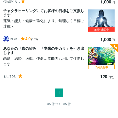
1,000
-
桜抹茶クリ...
円
チャクラヒーリングにてお客様の目標をご支援し
ます
運気・能力・健康の強化により、無理なく目標ご
達成へ
満枠
対応中
4.9
1,000
blues...
(105)
円
あなたの「真の望み」「本来のチカラ」を引き出
します
恋愛、結婚、適職、使命…霊能力も用いて伴走し
ます
予約受付中
120
-
ましろ36...
円/分
1
35
件中
1 - 35
件