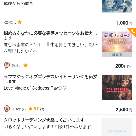
体験からの助言
1,000
-
KEIKO...
円
悩めるあなたに必要な霊導メッセージをお伝えし
ます
進むべき道のヒント、背中を押してほしい、迷い
を整理したい方へ
離席中
280
-
瀬名。
円/分
ラブマジックオブゴッデスレイヒーリングを伝授
します
Love Magic of Goddess Ray♡♡
5.0
2,500
⭐ゆずき⭐
(2)
円
タロットリーディング★楽しく占いします
明るく楽しい占いします！相談1件〜承ります。