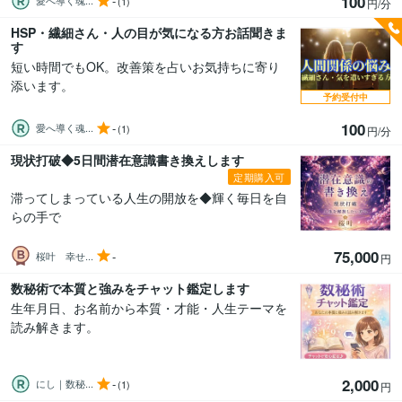
100
-
愛へ導く魂...
(1)
円/分
HSP・繊細さん・人の目が気になる方お話聞きま
す
短い時間でもOK。改善策を占いお気持ちに寄り
添います。
予約受付中
100
-
愛へ導く魂...
(1)
円/分
現状打破◆5日間潜在意識書き換えします
定期購入可
滞ってしまっている人生の開放を◆輝く毎日を自
らの手で
75,000
-
桜叶 幸せ...
円
数秘術で本質と強みをチャット鑑定します
生年月日、お名前から本質・才能・人生テーマを
読み解きます。
2,000
-
にし｜数秘...
(1)
円