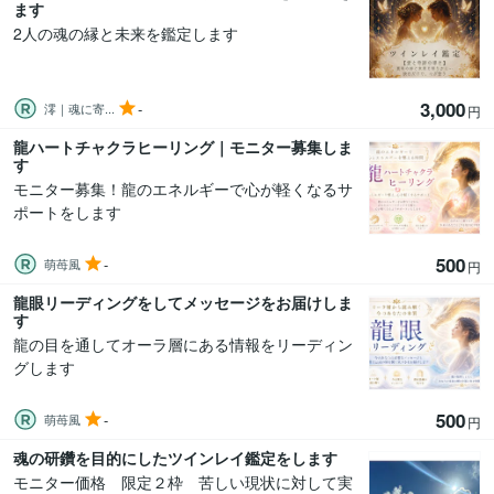
ます
2人の魂の縁と未来を鑑定します
3,000
-
澪｜魂に寄...
円
龍ハートチャクラヒーリング｜モニター募集しま
す
モニター募集！龍のエネルギーで心が軽くなるサ
ポートをします
500
-
萌苺風
円
龍眼リーディングをしてメッセージをお届けしま
す
龍の目を通してオーラ層にある情報をリーディン
グします
500
-
萌苺風
円
魂の研鑽を目的にしたツインレイ鑑定をします
モニター価格 限定２枠 苦しい現状に対して実