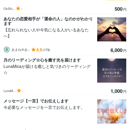
500
-
OkShi...
円
あなたの恋愛相手が「運命の人」なのかがわかり
ます
【忘れられない人や今気になる人がいるあなた
へ】
4.9
6,000
あまね＠あ...
(173)
円
月のリーディング☆心を癒す光を届けます
LunaMicaが届ける癒しと気づきのリーディング
☆
1,000
-
LunaM...
円
メッセージ【一言】でお伝えします
今必要なメッセージを一言でお伝えします。