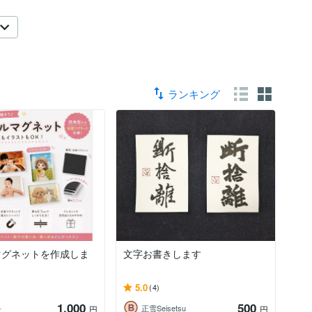
ランキング
マグネットを作成しま
文字お書きします
5.0
(4)
1,000
500
＋
正雪Seisetsu
円
円