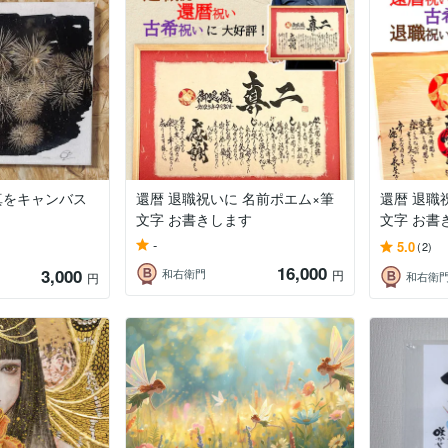
真をキャンバス
還暦 退職祝いに 名前ポエム×筆
還暦 退職
文字 お書きします
文字 お書
-
5.0
(2)
16,000
3,000
和右衛門
円
和右衛
円