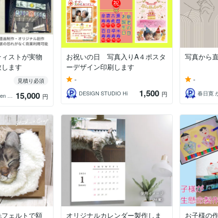
ティストが実物
お祝いの日 写真入りA４ポスタ
写真から
致します
ーデザイン印刷します
-
-
見積り必須
1,500
DESIGN STUDIO Hi
春日寛 
15,000
円
書画の魔術師 ikken 一健
円
毛フェルトで額
オリジナルカレンダー製作しま
お子様の