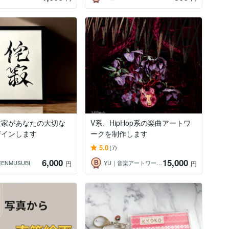
道家があなたの大切な
V系、HipHop系の楽曲アートワ
ザインします
ークを制作します
5.0
(7)
6,000
15,000
ENMUSUBI
YU｜音楽アートワーク制作
円
円