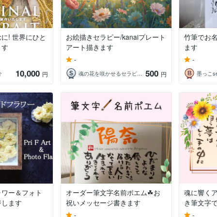
に! 世界にひと
お絵描きセラピー/kanaiプレート
竹筆でお
ます
アート描きます
ます
-
-
10,000
500
介
魂の花を咲かせるセラピスト☽
墨っこse
円
円
ラワー＆フォト
オーダー筆文字名前ポエム☘お
魂に響く
ジします
祝いメッセージ書きます
き筆文字
-
-