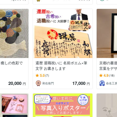
を癒しの色彩で
還暦 退職祝いに 名前ポエム×筆
京都の書
文字 お書きします
言葉をデ
5.0
4.9
(7)
(18)
20,000
17,000
和右衛門
命名工房
円
円