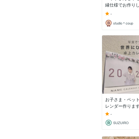
縁仕様でお作り
-
studio＊coup
お子さま・ペッ
レンダー作りま
-
SUZUIRO