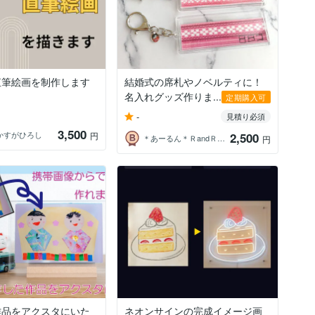
直筆絵画を制作します
結婚式の席札やノベルティに！
名入れグッズ作りま...
定期購入可
-
見積り必須
3,500
かすがひろし
円
2,500
＊あーるん＊ＲandＲOkinawa
円
作品をアクスタにいた
ネオンサインの完成イメージ画