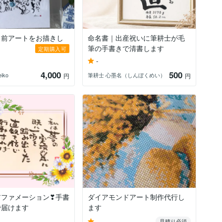
名前アートをお描きし
命名書｜出産祝いに筆耕士が毛
筆の手書きで清書します
定期購入可
-
4,000
500
iko
筆耕士 心墨名（しんぼくめい）
円
円
アファメーション❣手書
ダイアモンドアート制作代行し
で届けます
ます
-
見積り必須