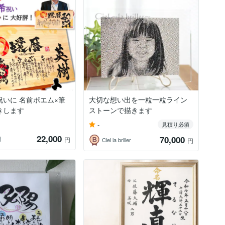
祝いに 名前ポエム×筆
大切な想い出を一粒一粒ライン
きします
ストーンで描きます
-
見積り必須
22,000
70,000
門
円
Ciel la briller
円