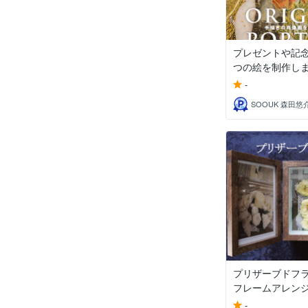
プレゼントや記念
つの絵を制作し
-
SOOUK 森田悠
プリザーブドフ
フレームアレン
-