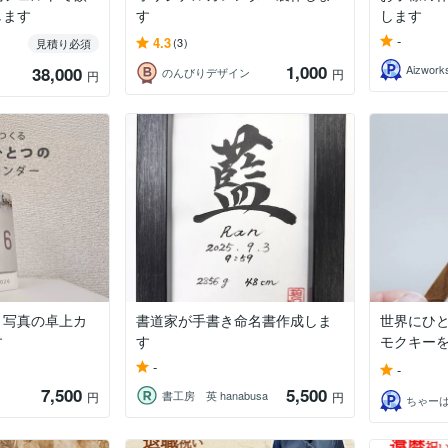
します
す
します
-
4.3
(3)
見積り必須
1,000
Aizwork
38,000
のんびりデザイン
円
円
ト写真の卓上カ
書道家が手書き命名書作成しま
世界にひ
す
す
モクキー
-
-
7,500
5,500
書工房 英 hanabusa
円
円
ちゃー