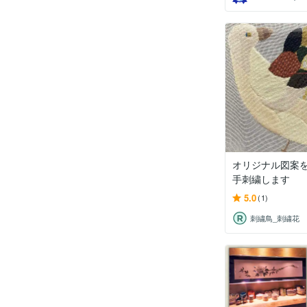
オリジナル図案
手刺繍します
5.0
(1)
刺繍鳥_刺繍花