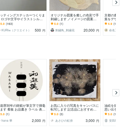
ッティングステッカーつくりま
オリジナル図案を癒しの色彩で手
京都の書道家があ
 ロゴや文字やイラストシルエ
刺繍します ／イメージの図案は
葉をデザインします
トシールまで⭐︎
出来るだけ再現いたします
とわざ 四字熟語 
5.0
(163)
5.0
(1)
4.9
(18)
アート
500
20,000
KURI∞（クリエイト）
刺繍鳥_刺繍花
命名工房ENMUS
円
円
道歴30年の師範が筆文字で揮毫
お気に入りの写真をキャンバスに
油絵を描きます 
ます 看板 お品書き ラベル 表札
転写します 記念品におすすめ！
思い出をお家に飾
ェルカムボード
フォトフレームでは物足りない人
5.0
(1)
5.0
(3)
5.0
(1)
へ！
2,000
3,000
hana 華
あさひの虹傍
安田昂汰
円
円