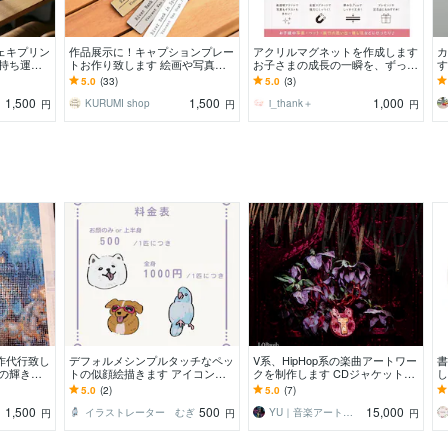
ェキプリン
作品展示に！キャプションプレー
アクリルマグネットを作成します
カ
に持ち運べ
トお作り致します 絵画や写真な
お子さまの成長の一瞬を、ずっと
す
キにしてお
どの展示会や販売時にオススメで
残るカタチに…
ッ
5.0
(33)
5.0
(3)
す
1,500
1,500
1,000
ァー
KURUMI shop
i_thank＋
円
円
円
作代行致し
デフォルメシンプルタッチなペッ
V系、HipHop系の楽曲アートワー
書
の輝き
トの似顔絵描きます アイコンや
クを制作します CDジャケット・
し
心を込めて
グッズ制作におすすめ！
配信楽曲にDarkでカッコいい楽
ウ
5.0
(2)
5.0
(7)
曲との相性◎
1,500
500
15,000
イラストレーター むぎ
YU｜音楽アートワーク制作
円
円
円