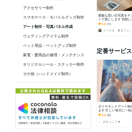
アクセサリー制作
素敵な思い出写真をチ
スマホケース・モバイルグッズ制作
トで形にします 気軽
る！写真データをチェ
5.0
(1)
アート制作・写真パネル作成
渡し♪
イースタ 東京フォトグラフ
ウェディングアイテム制作
ペット用品・ペットグッズ制作
定番サービス
家電・愛用品の修理・メンテナンス
オリジナルシール・ステッカー制作
その他（ハンドメイド制作）
ダイヤモンドアート制
ます 忙しい毎日に一粒
を。あなたの代わりに
5.0
(2)
並べます
みみっこ☆★