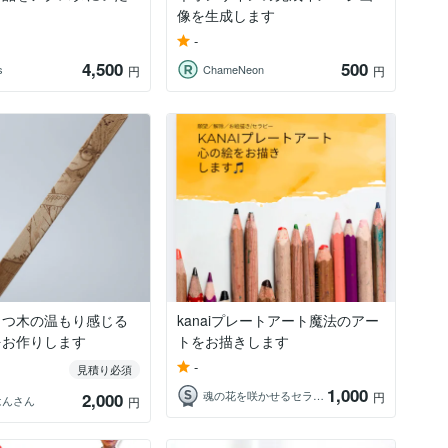
像を生成します
-
4,500
500
s
ChameNeon
円
円
とつ木の温もり感じる
kanaiプレートアート魔法のアー
をお作りします
トをお描きします
-
見積り必須
1,000
魂の花を咲かせるセラピスト☽
2,000
円
はんさん
円