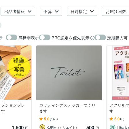
出品者情報
予算
日時指定
お届け日数
満枠非表示
PRO認定を優先表示
定期購入可
示
ャプションプレ
カッティングステッカーつくり
アクリル
ます
ます
す
5.0
5.0
(163)
(3)
1,500
500
KURI∞（クリエイト）
i_thank
円
円