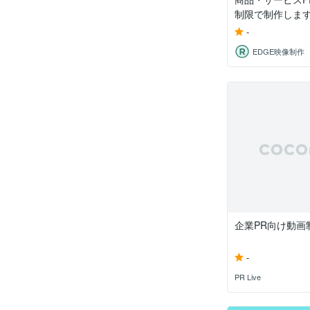
制限で制作しま
-
EDGE映像制作
企業PR向け動画
-
PR Live