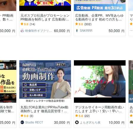
・PR動画
元ポスプロ社員がプロモーション
広告動画、企業PR、MV等あらゆ
マ
等、数々の
PR動画を制作します 広告動画/サ
る動画作ります 初めての方も丁
り
万の広告費
ービス紹介/商品説明/PRプロモー
寧にサポート！長尺PR/VP動画も
社
5.0
(14)
5.0
(302)
ション/結婚式
承ります！
は
50,000
60,000
50,000
映像制作ギブクリエイト
SNKRRR
円
円
円
動画を制作
丸投げOK企業向けPRYouTube動
デジタルサイネージ用動画作成い
あ
経験で魅せ
画制作します 徹底品質管理！御
たします 上手い！安い！早い！
広
社のビジネスを加速させるプロの
でご満足できる動画をご提供
動
5.0
(3)
5.0
(22)
映像制作
た
25,000
30,000
10,000
Studio RECT
よもぎ沢もち夜
円
円
円