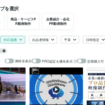
プを選択
商品・サービスP
企業紹介・会社
般
R動画制作
PR動画制作
対応範囲
出品者情報
予算
日時指定
チ
満枠非表示
PRO認定を優先表示
定期購入可
示