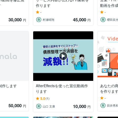
す
作ります
動画を作
-
-
30,000
45,000
村瀬晴翔
櫻田辰
円
円
制作します
AfterEffectsを使った宣伝動画作
あなたの商
ります
を作りま
-
5.0
(1)
50,000
10,000
円
山口 文康
円