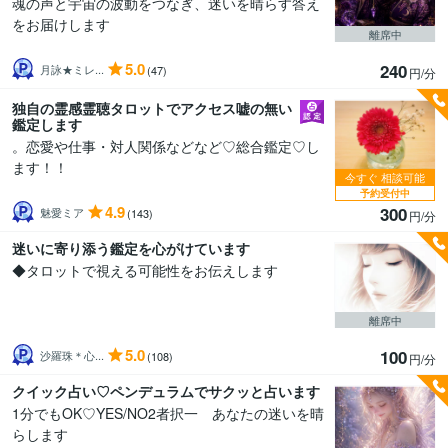
魂の声と宇宙の波動をつなぎ、迷いを晴らす答え
をお届けします
離席中
5.0
240
月詠★ミレ...
(47)
円/分
独自の霊感霊聴タロットでアクセス嘘の無い
鑑定します
。恋愛や仕事・対人関係などなど♡総合鑑定♡し
ます！！
今すぐ
相談可能
予約受付中
4.9
300
魅愛ミア
(143)
円/分
迷いに寄り添う鑑定を心がけています
◆タロットで視える可能性をお伝えします
離席中
5.0
100
沙羅珠＊心...
(108)
円/分
クイック占い♡ペンデュラムでサクッと占います
1分でもOK♡YES/NO2者択一 あなたの迷いを晴
らします