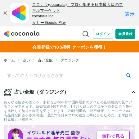
会員登録で10％割引クーポンを獲得！
ホーム
占い
占い全般
ダウジング
占い全般（ダウジング）
あらゆる悩みの答えを、多彩な占術を持つ国内最多のプロとの直接相談で見つけ
ることができます。販売実績140万件超、1.7万人以上のプロから自分に合う先生
を比較して納得の鑑定を受けられます。24時間匿名・秘密厳守。リーズナブルに
高品質な回答を依頼可能。理想の毎日をプロの鑑定と共に歩むために、まずは無
料見積もり相談を。