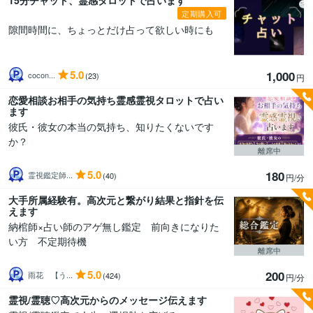
15分チャット、霊感タロットで占います
定期購入可
隙間時間に、ちょっとだけ占って欲しい時にも
5.0
1,000
cocon...
(23)
円
恋愛相談お相手の気持ち霊感霊視タロットで占い
ます
彼氏・彼女の本当の気持ち、知りたくないです
か？
離席中
5.0
180
霊視鑑定師...
(40)
円/分
大手所属経験有。高次元と繋がり結果と指針を伝
えます
納棺師×占い師のアゲ無し鑑定 前向きになりた
い方 不定期待機
離席中
5.0
200
雨花 【う...
(424)
円/分
霊視/霊聴♡高次元からのメッセージ伝えます