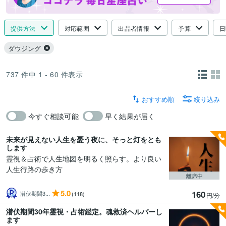
提供方法
対応範囲
出品者情報
予算
日
ダウジング
737
件中
1 - 60
件表示
おすすめ順
絞り込み
今すぐ相談可能
早く結果が届く
未来が見えない人生を憂う夜に、そっと灯をとも
します
霊視＆占術で人生地図を明るく照らす。より良い
人生行路の歩き方
離席中
5.0
160
潜伏期間3...
(118)
円/分
潜伏期間30年霊視・占術鑑定。魂救済ヘルパーし
ます