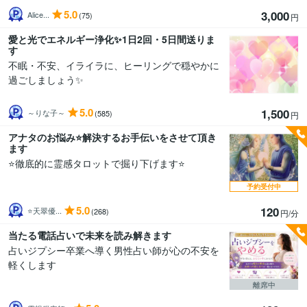
5.0
3,000
Alice...
(75)
円
愛と光でエネルギー浄化✨1日2回・5日間送りま
す
不眠・不安、イライラに、ヒーリングで穏やかに
過ごしましょう✨
5.0
1,500
～りな子～
(585)
円
アナタのお悩み⭐️解決するお手伝いをさせて頂き
ます
⭐️徹底的に霊感タロットで掘り下げます⭐️
予約受付中
5.0
120
⭐️天翠優...
(268)
円/分
当たる電話占いで未来を読み解きます
占いジプシー卒業へ導く男性占い師が心の不安を
軽くします
離席中