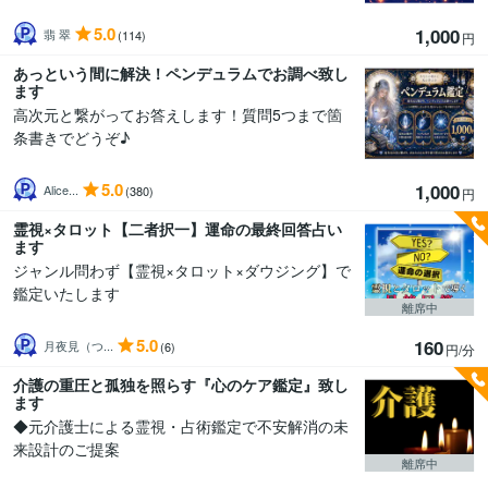
5.0
1,000
翡 翠
(114)
円
あっという間に解決！ペンデュラムでお調べ致し
ます
高次元と繋がってお答えします！質問5つまで箇
条書きでどうぞ♪
5.0
1,000
Alice...
(380)
円
霊視×タロット【二者択一】運命の最終回答占い
ます
ジャンル問わず【霊視×タロット×ダウジング】で
鑑定いたします
離席中
5.0
160
月夜見（つ...
(6)
円/分
介護の重圧と孤独を照らす『心のケア鑑定』致し
ます
◆元介護士による霊視・占術鑑定で不安解消の未
来設計のご提案
離席中