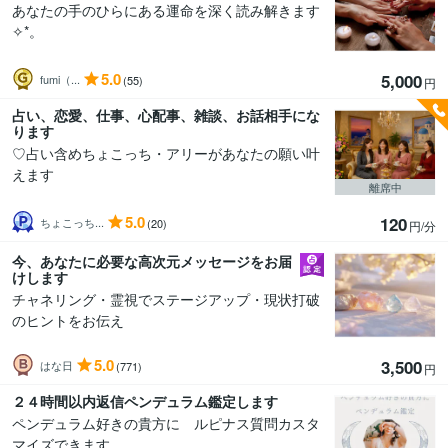
あなたの手のひらにある運命を深く読み解きます
✧*。
5.0
5,000
fumi（...
(55)
円
占い、恋愛、仕事、心配事、雑談、お話相手にな
ります
♡占い含めちょこっち・アリーがあなたの願い叶
えます
離席中
5.0
120
ちょこっち...
(20)
円/分
今、あなたに必要な高次元メッセージをお届
けします
チャネリング・霊視でステージアップ・現状打破
のヒントをお伝え
5.0
3,500
はな日
(771)
円
２４時間以内返信ペンデュラム鑑定します
ペンデュラム好きの貴方に ルピナス質問カスタ
マイズできます