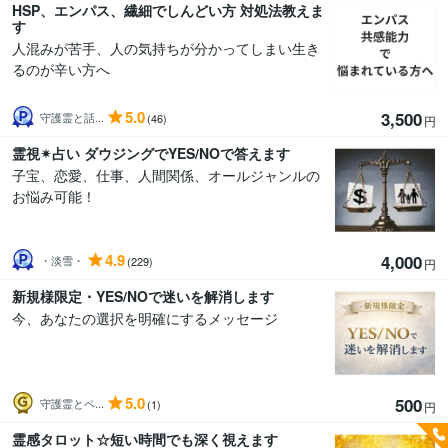
HSP、エンパス、繊細でしんどい方 対処法教えま
す
人混みが苦手、人の気持ちが分かってしまい生き
るのが辛い方へ
5.0
3,500
守護霊と話...
(46)
円
霊視✴︎占い ダウジングでYES/NOで答えます
子宝、恋愛、仕事、人間関係、オールジャンルの
お悩み可能！
4.9
4,000
・淡雪・
(229)
円
新規様限定・YES/NOで迷いを解消します
今、あなたの選択を明確にするメッセージ
5.0
500
守護霊とペ...
(1)
円
霊感タロット☆短い時間でも深く視えます