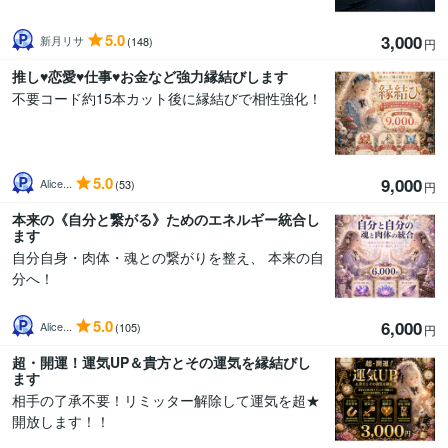
5.0
3,000
新月リサ
(148)
円
推し♥恋愛♥仕事♥お金など強力縁結びします
不要コード約15本カット後に縁結びで相性強化！
5.0
9,000
Alice...
(53)
円
本来の《自分と繋がる》ためのエネルギー統合し
ます
自分自身・肉体・魂との繋がりを整え、 本来の自
分へ！
5.0
6,000
Alice...
(105)
円
超・開運！運気UP＆貴方とその運気を縁結びし
ます
相手の了承不要！リミッター解除して運気を超★
開放します！！