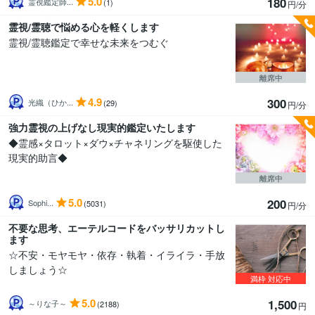
5.0
180
霊視鑑定師...
(1)
円/分
霊視/霊聴で悩める心を軽くします
霊視/霊聴鑑定で幸せな未来をつむぐ
離席中
4.9
300
光織（ひか...
(29)
円/分
強力霊視の上げなし現実的鑑定いたします
◆霊感×タロット×ダウ×チャネリングを駆使した
現実的助言◆
離席中
5.0
200
Sophi...
(5031)
円/分
不要な思考、エーテルコードをバッサリカットし
ます
☆不安・モヤモヤ・依存・執着・イライラ・手放
しましょう☆
満枠
対応中
5.0
1,500
～りな子～
(2188)
円