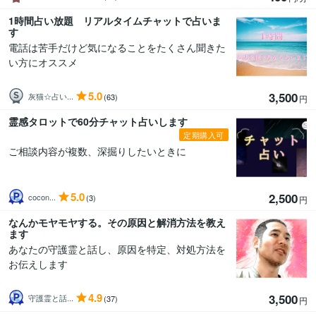
1時間占い放題 リアルタイムチャットで占いま
す
電話は苦手だけど気になることをたくさん聞きた
い方にオススメ
5.0
3,500
灰猫☆占い...
(63)
円
霊感タロットで60分チャット占いします
定期購入可
ご相談内容が複数、深掘りしたいときに
5.0
2,500
cocon...
(3)
円
なんかモヤモヤする。その原因と解消方法を教え
ます
あなたの守護霊と話し、原因を特定、対処方法を
お伝えします
4.9
3,500
守護霊と話...
(37)
円