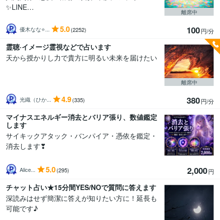
✨LINE…
離席中
5.0
100
優木なな⭐...
(2252)
円/分
霊聴·イメージ霊視などで占います
天から授かりし力で貴方に明るい未来を届けたい
離席中
4.9
380
光織（ひか...
(335)
円/分
マイナスエネルギー消去とバリア張り、数値鑑定
します
サイキックアタック・バンパイア・憑依を鑑定・
消去します❣
5.0
2,000
Alice...
(295)
円
チャット占い★15分間YES/NOで質問に答えます
深読みはせず簡潔に答えが知りたい方に！延長も
可能です♪