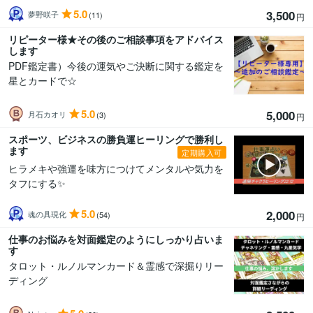
5.0
3,500
夢野咲子
(11)
円
リピーター様★その後のご相談事項をアドバイス
します
PDF鑑定書）今後の運気やご決断に関する鑑定を
星とカードで☆
5.0
5,000
月石カオリ
(3)
円
スポーツ、ビジネスの勝負運ヒーリングで勝利し
ます
定期購入可
ヒラメキや強運を味方につけてメンタルや気力を
タフにする✨
5.0
2,000
魂の具現化
(54)
円
仕事のお悩みを対面鑑定のようにしっかり占いま
す
タロット・ルノルマンカード＆霊感で深掘りリー
ディング