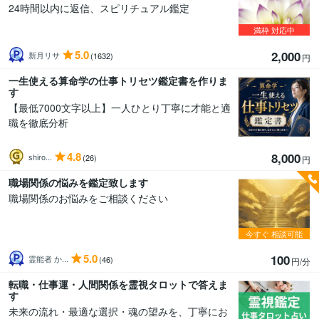
24時間以内に返信、スピリチュアル鑑定
満枠
対応中
5.0
2,000
新月リサ
(1632)
円
一生使える算命学の仕事トリセツ鑑定書を作りま
す
【最低7000文字以上】一人ひとり丁寧に才能と適
職を徹底分析
4.8
8,000
shiro...
(26)
円
職場関係の悩みを鑑定致します
職場関係のお悩みをご相談ください
今すぐ
相談可能
5.0
100
霊能者 か...
(46)
円/分
転職・仕事運・人間関係を霊視タロットで答えま
す
未来の流れ・最適な選択・魂の望みを、丁寧にお