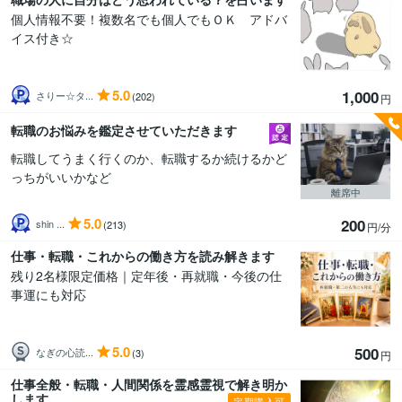
個人情報不要！複数名でも個人でもＯＫ アドバ
イス付き☆
5.0
1,000
さりー☆タ...
(202)
円
転職のお悩みを鑑定させていただきます
転職してうまく行くのか、転職するか続けるかど
っちがいいかなど
離席中
5.0
200
shin ...
(213)
円/分
仕事・転職・これからの働き方を読み解きます
残り2名様限定価格｜定年後・再就職・今後の仕
事運にも対応
5.0
500
なぎの心読...
(3)
円
仕事全般・転職・人間関係を霊感霊視で解き明か
します
定期購入可