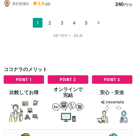
5.0
240
潜在意識読...
(22)
円/分
1
2
3
4
5
287
件中
1 - 60
件
ココナラのメリット
オンラインで
比較してお得
安心・安全
完結