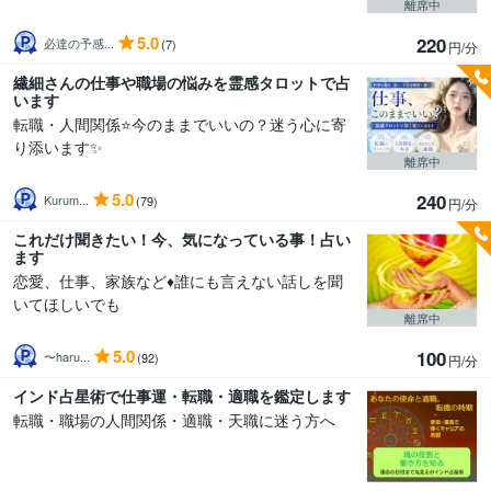
離席中
5.0
220
必達の予感...
(7)
円/分
繊細さんの仕事や職場の悩みを霊感タロットで占
います
転職・人間関係⭐今のままでいいの？迷う心に寄
り添います✨
離席中
5.0
240
Kurum...
(79)
円/分
これだけ聞きたい！今、気になっている事！占い
ます
恋愛、仕事、家族など♦誰にも言えない話しを聞
いてほしいでも
離席中
5.0
100
〜haru...
(92)
円/分
インド占星術で仕事運・転職・適職を鑑定します
転職・職場の人間関係・適職・天職に迷う方へ