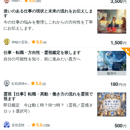
5.0
3,500
Naia⭐...
(20)
円
迷いのある仕事の現状と未来の流れをお伝えしま
す
今の仕事の悩みを整理しこれからの方向性を丁寧
にお伝えします。
5.0
1,500
神秘の霊視...
(4)
円
仕事・転職・方向性・霊視鑑定を致します
自分の可能性を知り、前に進みたい貴方へ
離席中
5.0
180
虹彩調律m...
(2)
円/分
霊視【仕事】転職・異動・働き方の流れを霊視で
視ます
即日鑑定 今は動く時？待つ時？（霊視／霊感タ
ロット選択可）
5.0
500
霊視霊聴 ...
(129)
円