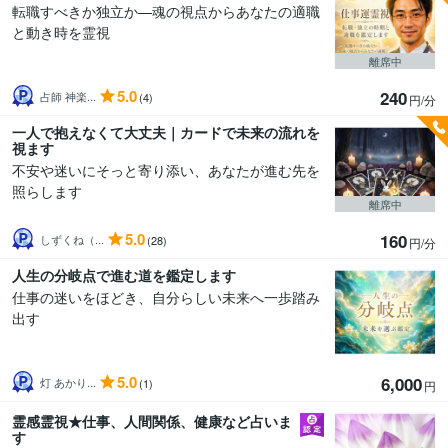
転職すべきか独立か—魂の視点からあなたの適職
と動き時を霊視
離席中
5.0
240
占師 神楽...
(4)
円/分
一人で抱えなくて大丈夫｜カードで未来の流れを
視ます
不安や迷いにそっと寄り添い、あなたが進む先を
照らします
離席中
5.0
160
しずくね（...
(28)
円/分
人生の分岐点で進む道を鑑定します
仕事の迷いをほどき、自分らしい未来へ一歩踏み
出す
5.0
6,000
灯 あかり...
(1)
円
霊感霊視★仕事、人間関係、健康など占いま
す