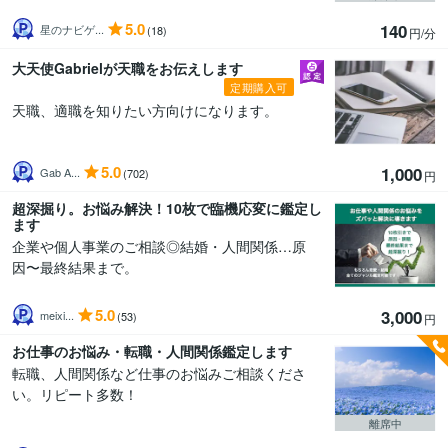
5.0
140
星のナビゲ...
(18)
円/分
大天使Gabrielが天職をお伝えします
定期購入可
天職、適職を知りたい方向けになります。
5.0
1,000
Gab A...
(702)
円
超深掘り。お悩み解決！10枚で臨機応変に鑑定し
ます
企業や個人事業のご相談◎結婚・人間関係…原
因〜最終結果まで。
5.0
3,000
meixi...
(53)
円
お仕事のお悩み・転職・人間関係鑑定します
転職、人間関係など仕事のお悩みご相談くださ
い。リピート多数！
離席中