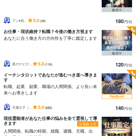
離席中
5.0
180
アン♦︎高...
(49)
円/分
お仕事・現状維持？転職？今後の働き方視ます
あなたに合う働き方の方向性を丁寧に鑑定します
離席中
5.0
120
星のナビゲ...
(116)
円/分
イーチンタロットであなたが進むべき道へ導きま
す
転職、起業、副業、職場の人間関係、より良い未
来へお導きします
予約受付中
5.0
140
天運占子（...
(682)
円/分
現役霊能者があなた仕事の悩みを全て霊視して導
きます
定期購入可
人間関係、転職の時期、就職、適職、天職、出