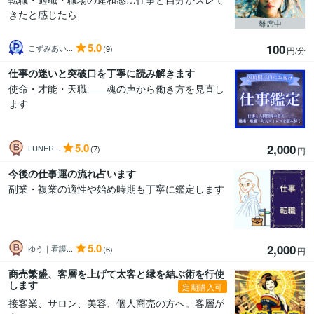
きたと感じたら
離席中
5.0
100
こずみあい...
(9)
円/分
仕事の迷いと突破口を丁寧に読み解きます
使命・才能・天職――魂の声から働き方を見直し
ます
5.0
2,000
LUNER...
(7)
円
今後の仕事運の流れ占います
副業・複業の適性や始め時期も丁寧に鑑定します
5.0
2,000
ゆう｜看護...
(6)
円
商売繁盛、客層を上げて太客と縁を結ぶ術を行使
します
定期購入可
接客業、サロン、美容、個人商売の方へ。客層が