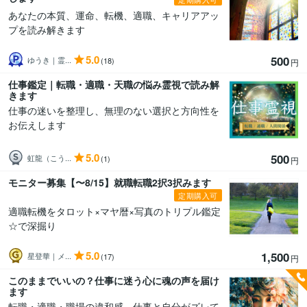
あなたの本質、運命、転機、適職、キャリアアッ
プを読み解きます
5.0
500
ゆうき｜霊...
(18)
円
仕事鑑定｜転職・適職・天職の悩み霊視で読み解
きます
仕事の迷いを整理し、無理のない選択と方向性を
お伝えします
5.0
500
虹龍（こう...
(1)
円
モニター募集【〜8/15】就職転職2択3択みます
定期購入可
適職転機をタロット×マヤ暦×写真のトリプル鑑定
☆で深掘り
5.0
1,500
星登華｜メ...
(17)
円
このままでいいの？仕事に迷う心に魂の声を届け
ます
転職・適職・職場の違和感…仕事と自分がズレて