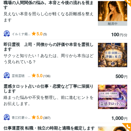
職場の人間関係の悩み。本音と今後の流れを視ま
す
見えない本音を照らし心が軽くなる距離感を整え
ます
離席中
5.0
100
イルミナ鑑...
(5)
円/分
即日霊視 上司・同僚からの評価や本音を霊視し
ます
サクッと知りたい！あなたは、周りから本当はど
う見られている？
5.0
500
霊視霊聴 ...
(136)
円
霊感タロット占い☆仕事・恋愛など丁寧に深掘り
します
絡まった悩みや不安を整理し、前に進むヒントを
お伝えします。
5.0
1,000
青江灯磨☆...
(387)
円
仕事運霊視 転職・独立の時期と適職を鑑定します