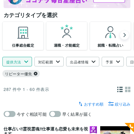
カテゴリタイプを選択
仕事総合鑑定
適職・才能鑑定
就職・転職占い
提供方法
対応範囲
出品者情報
予算
日
リピーター優先
287
件中
1 - 60
件表示
おすすめ順
絞り込み
今すぐ相談可能
早く結果が届く
仕事占い‼️霊視霊魂‼️仕事運も恋愛も未来を視
ます