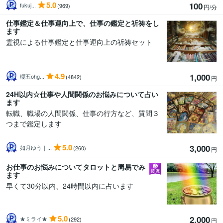
5.0
100
fukuj...
(969)
円/分
仕事鑑定＆仕事運向上で、仕事の鑑定と祈祷をし
ます
霊視による仕事鑑定と仕事運向上の祈祷セット
4.9
1,000
櫻五ohg...
(4842)
円
24H以内☆仕事や人間関係のお悩みについて占い
ます
転職、職場の人間関係、仕事の行方など、質問３
つまで鑑定します
5.0
3,000
如月ゆう｜...
(260)
円
お仕事のお悩みについてタロットと周易でみ
ます
早くて30分以内、24時間以内に占います
5.0
2,000
★ミライ★
(292)
円