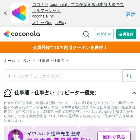
会員登録で10％割引クーポンを獲得！
ホーム
占い
仕事運・仕事占い
仕事運・仕事占い（リピーター優先）
仕事の成功や適職、転職の好機について、プロの戦略的なアドバイスで飛躍への
指針を得られます。実績14万件超、4,000名規模のプロから仕事運に強い先生を直
接選んで相談できます。24時間匿名で秘密厳守。ビジネスでの成長を加速させる
ために、まずは実績豊富なプロに無料の見積もり相談をして、仕事の不安を解消
しましょう。