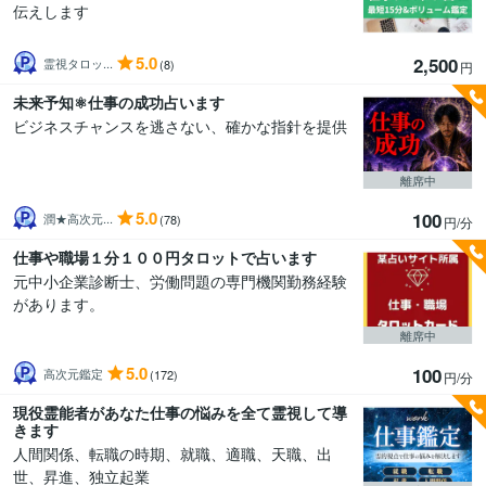
伝えします
5.0
2,500
霊視タロッ...
(8)
円
未来予知⚛仕事の成功占います
ビジネスチャンスを逃さない、確かな指針を提供
離席中
5.0
100
潤★高次元...
(78)
円/分
仕事や職場１分１００円タロットで占います
元中小企業診断士、労働問題の専門機関勤務経験
があります。
離席中
5.0
100
高次元鑑定
(172)
円/分
現役霊能者があなた仕事の悩みを全て霊視して導
きます
人間関係、転職の時期、就職、適職、天職、出
世、昇進、独立起業