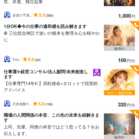
世、昇進、独立起業
5.0
1,000
必達の予感...
(584)
円
1分OK◆今の仕事の違和感を読み解きます
✠ 三位想念神託で迷いの根本を整理＆心を軽やか
に
離席中
5.0
100
Trini...
(64)
円/分
仕事運✨経営コンサル/法人顧問/未来創造し
ます
【仕事専門14年☪️】四柱推命×タロットで現実的
アドバイス
今すぐ
相談可能
5.0
320
天命覚醒✴...
(196)
円/分
職場の人間関係の本音、この先の未来を紐解きま
す
上司、先輩、同僚の本音ではどう思ってる？をお
伝えします。
離席中