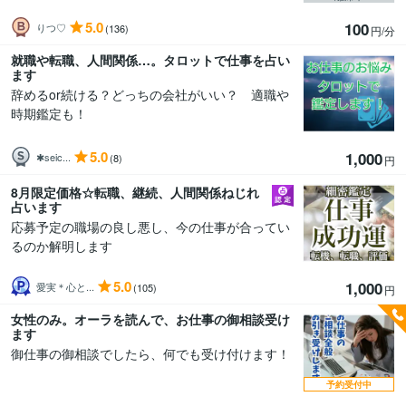
5.0
100
りつ♡
(136)
円/分
就職や転職、人間関係…。タロットで仕事を占い
ます
辞めるor続ける？どっちの会社がいい？ 適職や
時期鑑定も！
5.0
1,000
✱seic...
(8)
円
8月限定価格☆転職、継続、人間関係ねじれ
占います
応募予定の職場の良し悪し、今の仕事が合ってい
るのか解明します
5.0
1,000
愛実＊心と...
(105)
円
女性のみ。オーラを読んで、お仕事の御相談受け
ます
御仕事の御相談でしたら、何でも受け付けます！
予約受付中