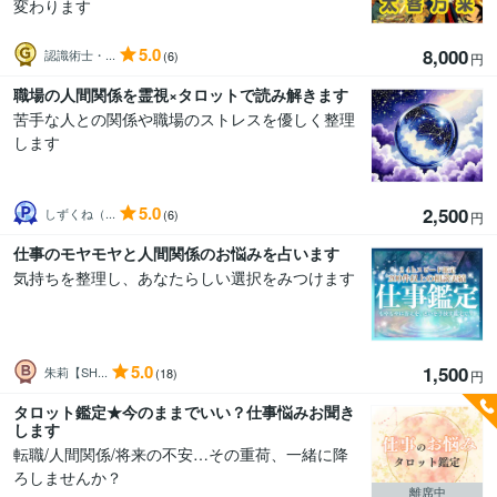
変わります
5.0
8,000
認識術士・...
(6)
円
職場の人間関係を霊視×タロットで読み解きます
苦手な人との関係や職場のストレスを優しく整理
します
5.0
2,500
しずくね（...
(6)
円
仕事のモヤモヤと人間関係のお悩みを占います
気持ちを整理し、あなたらしい選択をみつけます
5.0
1,500
朱莉【SH...
(18)
円
タロット鑑定★今のままでいい？仕事悩みお聞き
します
転職/人間関係/将来の不安…その重荷、一緒に降
ろしませんか？
離席中