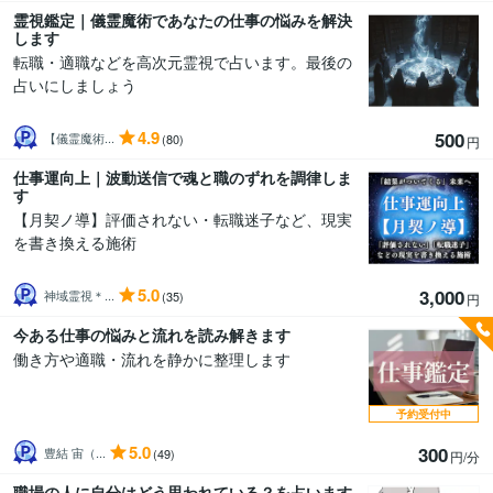
霊視鑑定｜儀霊魔術であなたの仕事の悩みを解決
します
転職・適職などを高次元霊視で占います。最後の
占いにしましょう
4.9
500
【儀霊魔術...
(80)
円
仕事運向上｜波動送信で魂と職のずれを調律しま
す
【月契ノ導】評価されない・転職迷子など、現実
を書き換える施術
5.0
3,000
神域霊視＊...
(35)
円
今ある仕事の悩みと流れを読み解きます
働き方や適職・流れを静かに整理します
予約受付中
5.0
300
豊結 宙（...
(49)
円/分
職場の人に自分はどう思われている？を占います