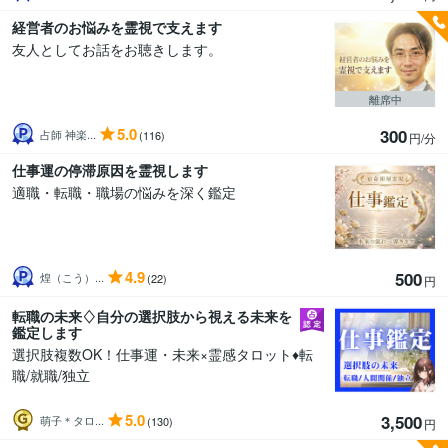
経営者のお悩みを霊視で支えます
友人としてお話をお聴きします。
離席中
5.0
300
占師 神楽...
(116)
円/分
仕事運の停滞原因を霊視します
適職・転職・職場の悩みを深く鑑定
4.9
500
煌（こう）...
(22)
円
転職の未来♢自分の選択肢から視える未来を
鑑定します
選択肢複数OK！仕事運・未来×霊感タロット♦転
職/就職/独立
5.0
3,500
萌子＊タロ...
(130)
円