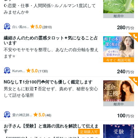
☪️恋愛・仕事・人間関係✨ルノルマン1度試して
みませんか✡️
離席中
5.0
280
白い風co...
(2810)
円/分
繊細さんのための霊感タロット✦気になること占
います
不安やモヤモヤを整理し、あなたの自分軸を整え
ます⭐️
今すぐ
相談可能
5.0
240
Kurum...
(1130)
円/分
NGなし❣1分100円☘️何でも優しく鑑定します
男女ともに歓迎❣否定せず、責めず、秘密を安心
して話せる場所
離席中
5.0
100
愛の神託師...
(46)
円/分
お子さん【受験】と進路の流れを解読して伝えま
す
定期購入可