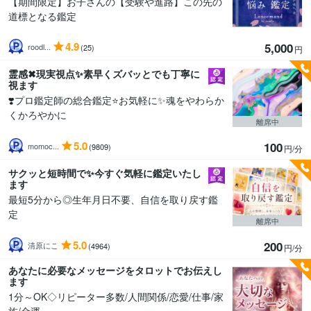
【期間限定】お子さんの【受験や進路】この先の
道標となる鑑定
4.9
5,000
roodl...
(25)
円
霊感✖現実視点✨素早くズバッとでも丁寧に
視ます
❣️プロ鑑定師の総合鑑定⭐お気軽に✨魂をやわらか
くかろやかに
離席中
5.0
100
momoc...
(9809)
円/分
サクッと短時間で✨今すぐ気軽に鑑定いたし
ます
最短5分から◎生年月日不要、自信を取り戻す鑑
定
離席中
5.0
200
清原にこ
(4964)
円/分
あなたに必要なメッセージをタロットでお伝えし
ます
1分～OK◇リピーター多数/人間関係/恋愛/仕事/家