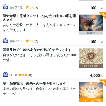
5.0
100
セイラ☆霊...
(7)
円/分
運命覚醒！霊感タロットであなたの未来の扉を開
きます
あなたの恋愛・仕事・人生を光へ導くメッセージ
をお伝えします
離席中
5.0
160
霊感タロッ...
(5)
円/分
紫微斗数で“100のあなたの魅力”を見つけます
自信がないとき、そっと読み返せる“あなたの100
の魅力”
5.0
4,000
祖乃果
(37)
円
夢・願望実現◇未来への一歩を照らします
本当の願いを見つけ、自分らしい未来へ導くリー
ディング
今すぐ
相談可能