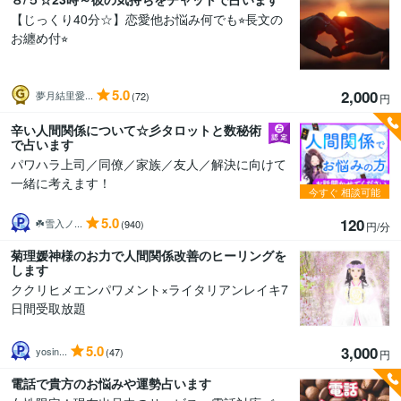
【じっくり40分☆】恋愛他お悩み何でも⭐︎長文の
お纏め付⭐︎
5.0
2,000
夢月結里愛...
(72)
円
辛い人間関係について☆彡タロットと数秘術
で占います
パワハラ上司／同僚／家族／友人／解決に向けて
一緒に考えます！
今すぐ
相談可能
5.0
120
☘️雪入ノ...
(940)
円/分
菊理媛神様のお力で人間関係改善のヒーリングを
します
ククリヒメエンパワメント×ライタリアンレイキ7
日間受取放題
5.0
3,000
yosin...
(47)
円
電話で貴方のお悩みや運勢占います