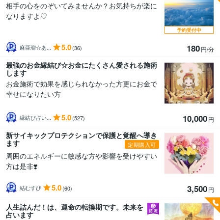
相手の心をのぞいてみませんか？お気持ちが楽に
なりますよ♡
予約受付中
5.0
180
麻亜瑠☆あ...
(36)
円/分
最強のお金縁結び☆お金にたくさん愛される施術
します
お金施術で効果を感じられなかった方更にお金で
幸せになりたい方
5.0
10,000
縁結び占い...
(527)
円
新サイキックプロテクションで保護と覚醒へ導き
ます
定期購入可
周囲のエネルギーに敏感な方や影響を受けやすい
方は是非❣️
5.0
3,500
結むすび
(60)
円
人生詰んだ！は、運命の転換期です。未来を
占います