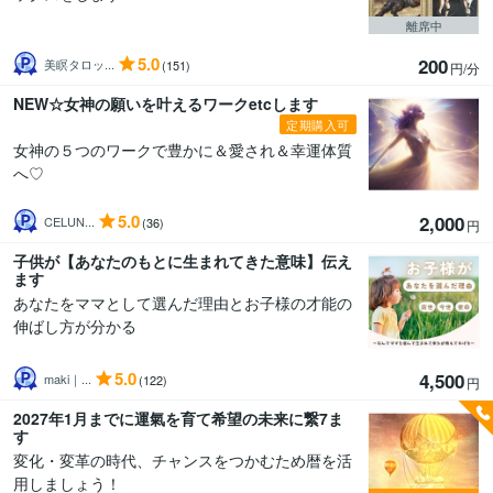
離席中
5.0
200
美瞑タロッ...
(151)
円/分
NEW☆女神の願いを叶えるワークetcします
定期購入可
女神の５つのワークで豊かに＆愛され＆幸運体質
へ♡
5.0
2,000
CELUN...
(36)
円
子供が【あなたのもとに生まれてきた意味】伝え
ます
あなたをママとして選んだ理由とお子様の才能の
伸ばし方が分かる
5.0
4,500
maki｜...
(122)
円
2027年1月までに運氣を育て希望の未来に繋7ま
す
変化・変革の時代、チャンスをつかむため暦を活
用しましょう！