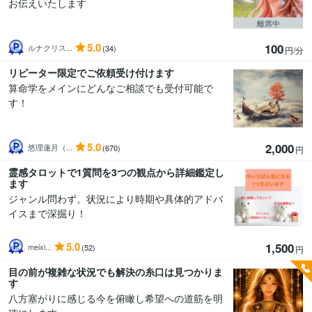
お伝えいたします
離席中
5.0
100
ルナクリス...
(34)
円/分
リピーター限定でご依頼受け付けます
算命学をメインにどんなご相談でも受付可能で
す！
5.0
2,000
悠理蓮月（...
(670)
円
霊感タロットで1質問を3つの観点から詳細鑑定し
ます
ジャンル問わず。状況により時期や具体的アドバ
イスまで深掘り！
5.0
1,500
meixi...
(52)
円
目の前が複雑な状況でも解決の糸口は見つかりま
す
八方塞がりに感じる今を俯瞰し希望への道筋を明