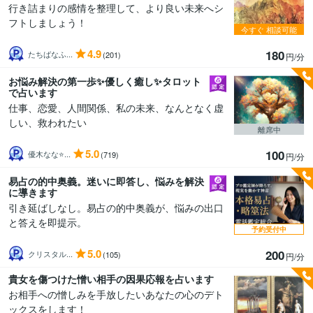
行き詰まりの感情を整理して、より良い未来へシ
フトしましょう！
今すぐ
相談可能
4.9
180
たちばなふ...
(201)
円/分
お悩み解決の第一歩✨優しく癒し✨タロット
で占います
仕事、恋愛、人間関係、私の未来、なんとなく虚
しい、救われたい
離席中
5.0
100
優木なな⭐...
(719)
円/分
易占の的中奥義。迷いに即答し、悩みを解決
に導きます
引き延ばしなし。易占の的中奥義が、悩みの出口
と答えを即提示。
予約受付中
5.0
200
クリスタル...
(105)
円/分
貴女を傷つけた憎い相手の因果応報を占います
お相手への憎しみを手放したいあなたの心のデト
ックスをします！