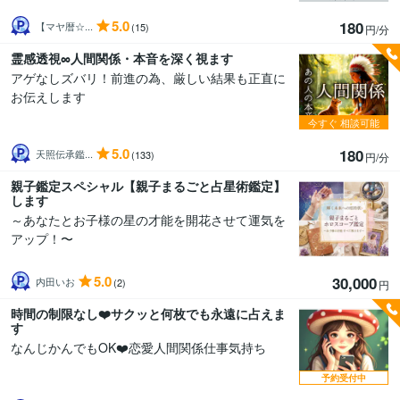
5.0
180
【マヤ暦☆...
(15)
円/分
霊感透視∞人間関係・本音を深く視ます
アゲなしズバリ！前進の為、厳しい結果も正直に
お伝えします
今すぐ
相談可能
5.0
180
天照伝承鑑...
(133)
円/分
親子鑑定スペシャル【親子まるごと占星術鑑定】
します
～あなたとお子様の星の才能を開花させて運気を
アップ！〜
5.0
30,000
内田いお
(2)
円
時間の制限なし❤️サクッと何枚でも永遠に占えま
す
なんじかんでもOK❤️恋愛人間関係仕事気持ち
予約受付中