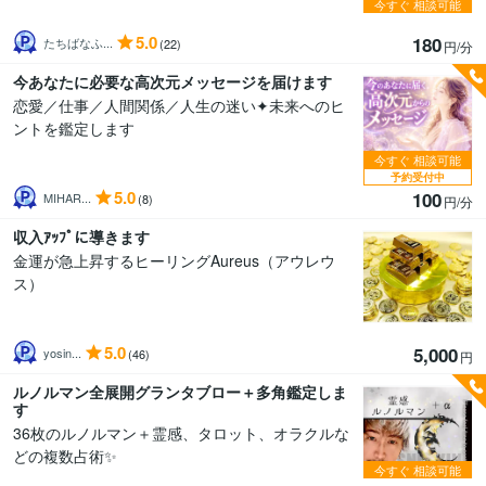
今すぐ
相談可能
5.0
180
たちばなふ...
(22)
円/分
今あなたに必要な高次元メッセージを届けます
恋愛／仕事／人間関係／人生の迷い✦未来へのヒ
ントを鑑定します
今すぐ
相談可能
予約受付中
5.0
100
MIHAR...
(8)
円/分
収入ｱｯﾌﾟに導きます
金運が急上昇するヒーリングAureus（アウレウ
ス）
5.0
5,000
yosin...
(46)
円
ルノルマン全展開グランタブロー＋多角鑑定しま
す
36枚のルノルマン＋霊感、タロット、オラクルな
どの複数占術✨
今すぐ
相談可能