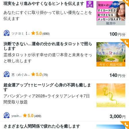
現実をより進みやすくなるヒントを伝えます
あなたにすぐに取り掛かって欲しい優先なことを
伝えます
離席中
5.0
100
ツクヨミ【...
(690)
円/分
決断できない…運命の分かれ道をタロットで照ら
します
霊感タロットが示す幸せの道♡本音と未来をそっ
と映し出します
今すぐ
相談可能
5.0
140
恵（めぐみ...
(75)
円/分
超金運アップ↑↑ヒーリング 心身の不調も癒しま
す
アバンダンティア2028×ライタリアンレイキ7日
間受取り放題
5.0
3,000
yosin...
(499)
円
さまざまな人間関係で疲れた心を癒します