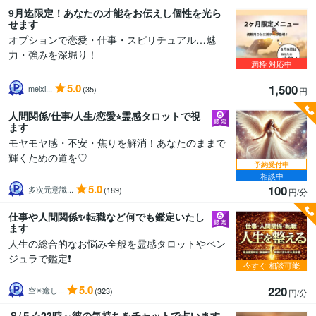
9月迄限定！あなたの才能をお伝えし個性を光ら
せます
オプションで恋愛・仕事・スピリチュアル…魅
力・強みを深堀り！
満枠
対応中
5.0
1,500
meixi...
(35)
円
人間関係/仕事/人生/恋愛⭐︎霊感タロットで視
ます
モヤモヤ感・不安・焦りを解消！あなたのままで
輝くための道を♡
予約受付中
相談中
5.0
100
多次元意識...
(189)
円/分
仕事や人間関係✨転職など何でも鑑定いたし
ます
人生の総合的なお悩み全般を霊感タロットやペン
ジュラで鑑定❗️
今すぐ
相談可能
5.0
220
空✴︎癒し...
(323)
円/分
８/５☆23時～彼の気持ちをチャットで占います