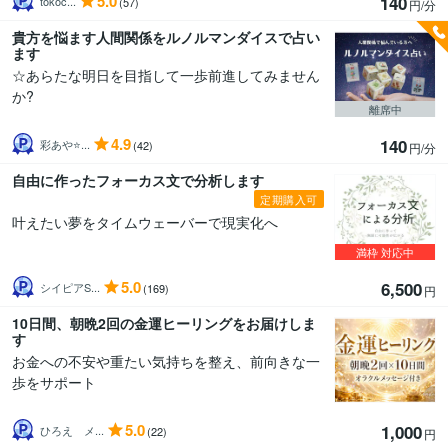
5.0
140
tokoc...
(57)
円/分
貴方を悩ます人間関係をルノルマンダイスで占い
ます
☆あらたな明日を目指して一歩前進してみません
か?
離席中
4.9
140
彩あや⭐️...
(42)
円/分
自由に作ったフォーカス文で分析します
定期購入可
叶えたい夢をタイムウェーバーで現実化へ
満枠
対応中
5.0
6,500
シイピアS...
(169)
円
10日間、朝晩2回の金運ヒーリングをお届けしま
す
お金への不安や重たい気持ちを整え、前向きな一
歩をサポート
5.0
1,000
ひろえ メ...
(22)
円