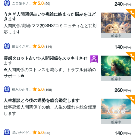
5.0
240
ご自愛キノ...
(50)
円/分
うさぎ人間関係占い✨複雑に絡まった悩みをほど
きます
人間関係/職場/ママ友/SNS/コミニュティなどに対
応します
離席中
5.0
140
町田うさぎ...
(114)
円/分
霊感タロット占い✨人間関係をスッキリさせ
ます
☘️人間関係のストレスを減らす、トラブル解消の
サポート☘️
離席中
5.0
260
碓氷ひかり...
(198)
円/分
人生相談と今後の運勢を総合鑑定します
仕事恋愛人間関係その他、人生の流れを総合鑑定
します
離席中
5.0
140
星のナビゲ...
(26)
円/分