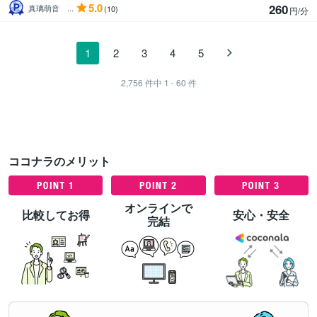
5.0
260
真璃萌音 ...
(10)
円/分
1
2
3
4
5
2,756
件中
1 - 60
件
ココナラのメリット
オンラインで
比較してお得
安心・安全
完結