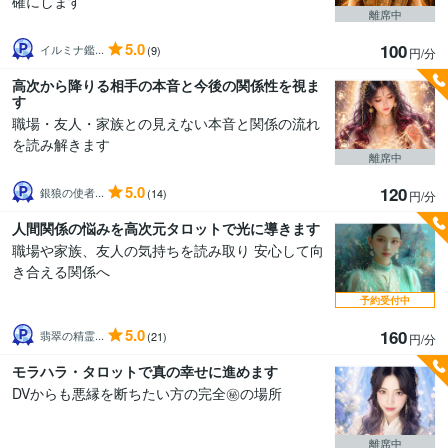
確にします
離席中
5.0
100
イルミナ鑑...
(9)
円/分
高次から降りる相手の本音と今後の関係性を視ま
す
職場・友人・家族との見えない本音と関係の流れ
を読み解きます
離席中
5.0
120
銀狼の使者...
(14)
円/分
人間関係の悩みを高次元タロットで光に導きます
職場や家族、友人の気持ちを読み取り 安心して向
き合える関係へ
予約受付中
5.0
160
翡翠の精霊...
(21)
円/分
モラハラ・タロットで真の幸せに進めます
DVからも悪縁を断ちたい方の完全㊙︎の場所
離席中