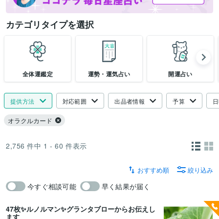
カテゴリタイプを選択
全体運鑑定
運勢・運気占い
開運占い
提供方法
対応範囲
出品者情報
予算
日
オラクルカード
2,756
件中
1 - 60
件表示
おすすめ順
絞り込み
今すぐ相談可能
早く結果が届く
47枚✨ルノルマン✨グランタブローからお伝えし
ます