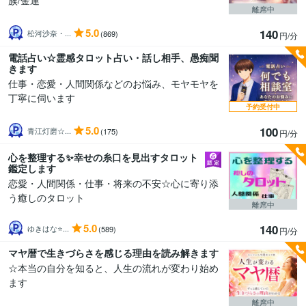
族/金運
離席中
5.0
140
松河沙奈・...
(869)
円/分
電話占い☆霊感タロット占い・話し相手、愚痴聞
きます
仕事・恋愛・人間関係などのお悩み、モヤモヤを
丁寧に伺います
予約受付中
5.0
100
青江灯磨☆...
(175)
円/分
心を整理する✨幸せの糸口を見出すタロット
鑑定します
恋愛・人間関係・仕事・将来の不安☆心に寄り添
う癒しのタロット
離席中
5.0
140
ゆきはな⭐...
(589)
円/分
マヤ暦で生きづらさを感じる理由を読み解きます
☆本当の自分を知ると、人生の流れが変わり始め
ます
離席中