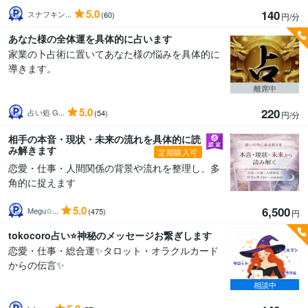
5.0
140
スナフキン...
(60)
円/分
あなた様の全体運を具体的に占います
家業の卜占術に置いてあなた様の悩みを具体的に
導きます。
離席中
5.0
220
占い処 G...
(54)
円/分
相手の本音・現状・未来の流れを具体的に読
み解きます
定期購入可
恋愛・仕事・人間関係の背景や流れを整理し、多
角的に捉えます
5.0
6,500
Megu✩...
(475)
円
tokocoro占い⭐神秘のメッセージお繋ぎします
恋愛・仕事・総合運✨タロット・オラクルカード
からの伝言✨
相談中