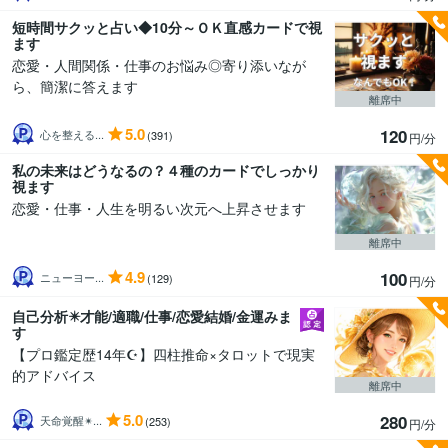
短時間サクッと占い◆10分～ＯＫ直感カードで視
ます
恋愛・人間関係・仕事のお悩み◎寄り添いなが
ら、簡潔に答えます
離席中
5.0
120
心を整える...
(391)
円/分
私の未来はどうなるの？４種のカードでしっかり
視ます
恋愛・仕事・人生を明るい次元へ上昇させます
離席中
4.9
100
ニューヨー...
(129)
円/分
自己分析✴️才能/適職/仕事/恋愛結婚/金運みま
す
【プロ鑑定歴14年☪️】四柱推命×タロットで現実
的アドバイス
離席中
5.0
280
天命覚醒✴...
(253)
円/分