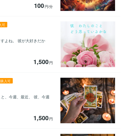
100
円/分
入可
ますよね。 彼が大好きだか
1,500
円
期購入可
こと、今週、最近、 彼、今週
1,500
円