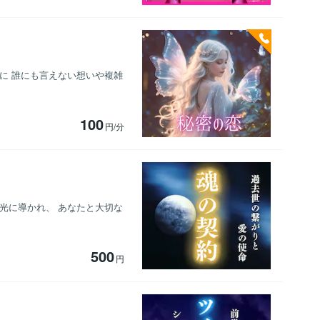
に 誰にも言えない想いや複雑
100
円/分
光に導かれ、 あなたと大切な
500
円