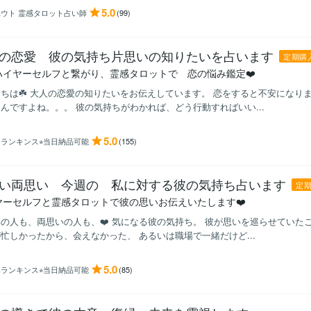
5.0
ユウト 霊感タロット占い師
(99)
の恋愛 彼の気持ち片思いの知りたいを占います
定期購
ハイヤーセルフと繋がり、霊感タロットで 恋の悩み鑑定❤️
ちは☘️ 大人の恋愛の知りたいをお伝えしています。 恋をすると不安になり
んですよね。。。 彼の気持ちがわかれば、どう行動すればいい...
5.0
ランキンス⭐︎当日納品可能
(155)
い両思い 今週の 私に対する彼の気持ち占います
定
ヤーセルフと霊感タロットで彼の思いお伝えいたします❤️
の人も、両思いの人も、❤️ 気になる彼の気持ち。 彼が思いを巡らせていた
忙しかったから、会えなかった、 あるいは職場で一緒だけど...
5.0
ランキンス⭐︎当日納品可能
(85)