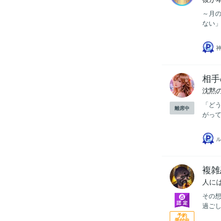
～月の
ない」
相手
沈黙
​「ど
離席中
がって
複雑
人に
その
過ごし
予約
受付中