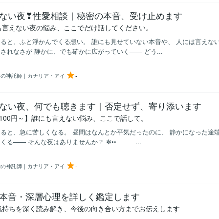
ない夜❣性愛相談｜秘密の本音、受け止めます
も言えない夜の悩み、ここでだけ話してください。
ると、ふと浮かんでくる想い。 誰にも見せていない本音や、 人には言えな
されなさが 静かに、でも確かに広がっていく—— どう...
-
愛の神託師｜カナリア・アイ
ない夜、何でも聴きます｜否定せず、寄り添います
分100円～】誰にも言えない悩み、ここで話して。
ると、急に苦しくなる。 昼間はなんとか平気だったのに、 静かになった途
くる—— そんな夜はありませんか？ ✼••┈┈┈...
-
愛の神託師｜カナリア・アイ
本音・深層心理を詳しく鑑定します
気持ちを深く読み解き、今後の向き合い方までお伝えします