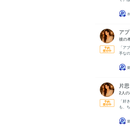
アプ
彼の
「アプ
予約
受付中
手なの
片思
2人
「好き
予約
受付中
も、ち