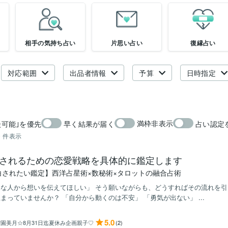
相手の気持ち占い
片思い占い
復縁占い
対応範囲
出品者情報
予算
日時指定
満枠非表示
談可能｣を優先
早く結果が届く
占い認定
0
件表示
されるための恋愛戦略を具体的に鑑定します
白されたい鑑定】西洋占星術×数秘術×タロットの融合占術
きな人から想いを伝えてほしい」 そう願いながらも、どうすればその流れを
まっていませんか？ 「自分から動くのは不安」 「勇気が出ない」 ...
5.0
紫園美月☆8月31日迄夏休み企画親子♡
(2)