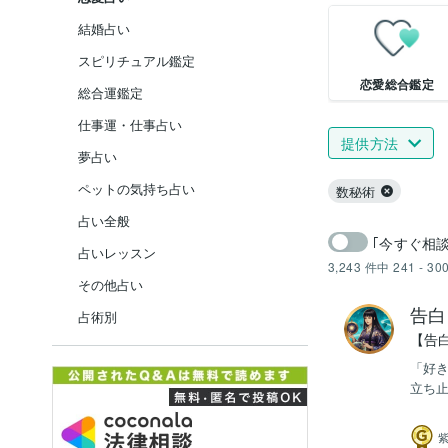
結婚占い
スピリチュアル鑑定
恋愛総合鑑定
総合運鑑定
仕事運・仕事占い
提供方法
夢占い
ペットの気持ち占い
数秘術
占い全般
｢今すぐ相
占いレッスン
3,243
件中
241 - 30
その他占い
告白
占術別
【告
「好
立ち止