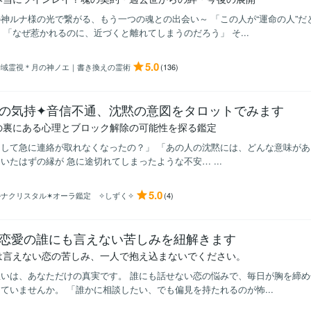
神ルナ様の光で繋がる、もう一つの魂との出会い～ 「この人が“運命の人”
 「なぜ惹かれるのに、近づくと離れてしまうのだろう」 そ...
5.0
神域霊視＊月の神ノエ｜書き換えの霊術
(136)
の気持✦音信不通、沈黙の意図をタロットでみます
の裏にある心理とブロック解除の可能性を探る鑑定
うして急に連絡が取れなくなったの？」 「あの人の沈黙には、どんな意味がある
いたはずの縁が 急に途切れてしまったような不安… ...
5.0
ルナクリスタル✶オーラ鑑定 ✧しずく✧
(4)
恋愛の誰にも言えない苦しみを紐解きます
は言えない恋の苦しみ、一人で抱え込まないでください。
想いは、あなただけの真実です。 誰にも話せない恋の悩みで、毎日が胸を締
ていませんか。 「誰かに相談したい、でも偏見を持たれるのが怖...