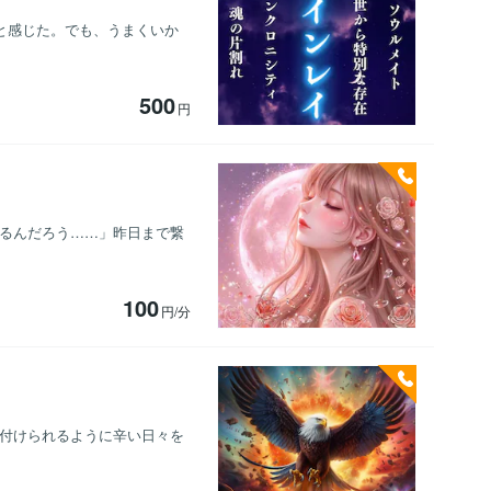
だと感じた。でも、うまくいか
500
円
んだろう……」 ​昨日まで繋
100
円/分
め付けられるように辛い日々を