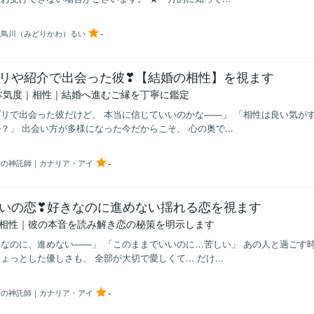
-
水鳥川（みどりかわ）るい
リや紹介で出会った彼❣【結婚の相性】を視ます
本気度｜相性｜結婚へ進むご縁を丁寧に鑑定
リで出会った彼だけど、 本当に信じていいのかな——」 「相性は良い気が
？」 出会い方が多様になった今だからこそ、 心の奥で...
-
愛の神託師｜カナリア・アイ
いの恋❣好きなのに進めない揺れる恋を視ます
の相性｜彼の本音を読み解き恋の秘策を明示します
なのに、進めない——」 「このままでいいのに…苦しい」 あの人と過ごす
ょっとした優しさも、 全部が大切で愛しくて... だけ...
-
愛の神託師｜カナリア・アイ