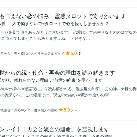
も言えない恋の悩み 霊感タロットで寄り添います
恋愛 1人で悩まないで⭐︎タロットで心を軽くしませんか？
ージを見て頂きありがとうございます。 恋愛は、本来幸せなもののはずなの
に 悩んでしまうこともありますよね。 ・好きな...
5.0
暖乃そら 光と癒しのスピリチュアルガイド
(3)
世からの縁・使命・再会の理由を読み解きます
繋がり、離れられない理由…“前世の約束”を明かします
神ルナ様の神域霊視により読み解かれる、過去世の約束～ 月の神ルナ様の御
の奥深くへ。 この鑑定では、現世の出会いや惹かれ合いの背...
5.0
神域霊視＊月の神ノエ｜書き換えの霊術
(76)
ンレイ｜「再会と統合の運命」を霊視します
本当にツインレイ？魂の契約・過去世からの絆・今後の展開