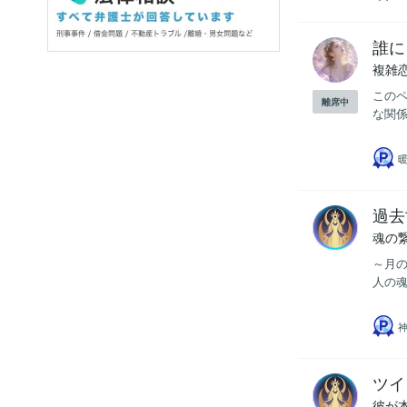
誰に
複雑
このペ
離席中
な関係
過去
魂の
～月の
人の魂
ツイ
彼が