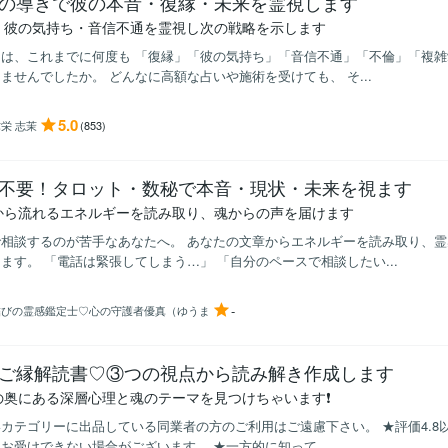
の導きで彼の本音・復縁・未来を霊視します
・彼の気持ち・音信不通を霊視し次の戦略を示します
は、これまでに何度も 「復縁」「彼の気持ち」「音信不通」「不倫」「複雑
ませんでしたか。 どんなに高額な占いや施術を受けても、 そ...
5.0
栄 志茉
(853)
不要！タロット・数秘で本音・現状・未来を視ます
から流れるエネルギーを読み取り、魂からの声を届けます
で相談するのが苦手なあなたへ。 あなたの文章からエネルギーを読み取り、
ます。 「電話は緊張してしまう…」 「自分のペースで相談したい...
-
結びの霊感鑑定士♡心の守護者優真（ゆうま
ご縁解読書♡③つの視点から読み解き作成します
の奥にある深層心理と魂のテーマを見つけちゃいます❗️
カテゴリーに出品している同業者の方のご利用はご遠慮下さい。 ★評価4.8
お受けできない場合がございます。 ★一方的に知って...