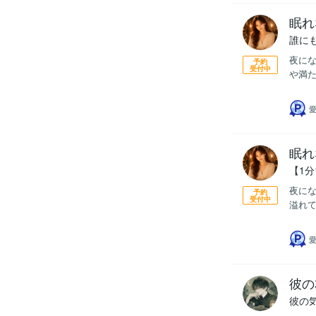
眠れ
誰に
夜にな
予約
受付中
や満た
眠れ
【1
夜にな
予約
受付中
溢れて
彼の
彼の