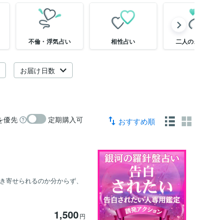
不倫・浮気占い
相性占い
二人の未来鑑定
お届け日数
を優先
定期購入可
おすすめ順
引き寄せられるのか分からず、
1,500
円