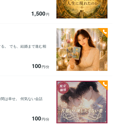
1,500
円
する。 でも、結婚まで進む相
100
円/分
時間は幸せ。 何気ない会話
100
円/分