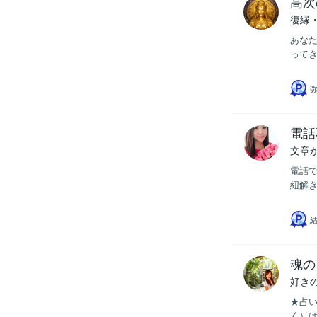
高次
復縁
あなた
ってき
弥
電話
文章
電話
紐解き
魂の
好き
★占い
く）は