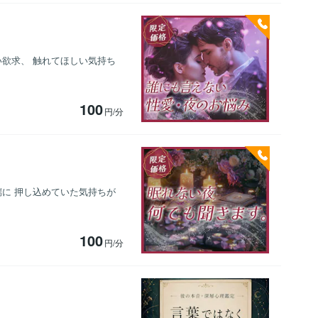
い欲求、 触れてほしい気持ち
100
円/分
端に 押し込めていた気持ちが
100
円/分