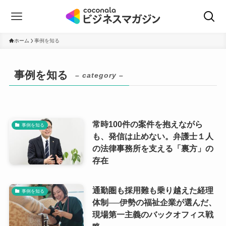
ホーム
事例を知る
事例を知る
– category –
常時100件の案件を抱えながら
事例を知る
も、発信は止めない。弁護士１人
の法律事務所を支える「裏方」の
存在
通勤圏も採用難も乗り越えた経理
事例を知る
体制──伊勢の福祉企業が選んだ、
現場第一主義のバックオフィス戦