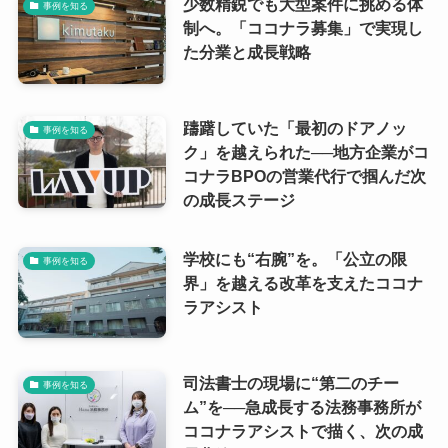
少数精鋭でも大型案件に挑める体
事例を知る
制へ。「ココナラ募集」で実現し
た分業と成長戦略
躊躇していた「最初のドアノッ
事例を知る
ク」を越えられた──地方企業がコ
コナラBPOの営業代行で掴んだ次
の成長ステージ
学校にも“右腕”を。「公立の限
事例を知る
界」を越える改革を支えたココナ
ラアシスト
司法書士の現場に“第二のチー
事例を知る
ム”を──急成長する法務事務所が
ココナラアシストで描く、次の成