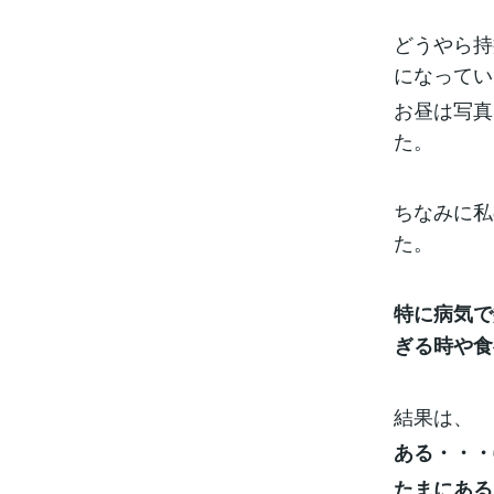
どうやら持
になってい
お昼は写真
た。
ちなみに私
た。
特に病気で
ぎる時や食
結果は、
ある・・・6
たまにある・