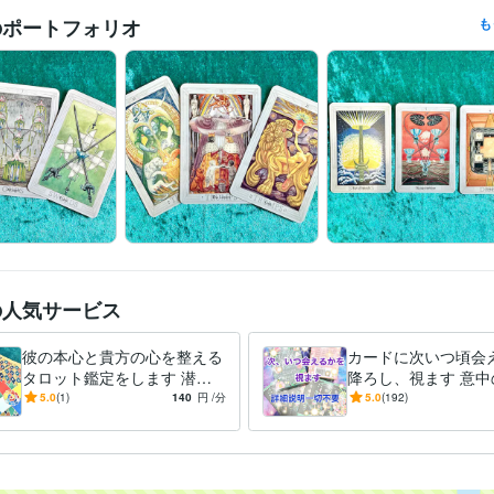
のポートフォリオ
も
・男性

・代理の方からのご依頼

・同業、ヒーラーの方

・攻撃的な物言いの方

・注意事項、ご購入にあたってのお願い、こちらのスケジュール欄をご
ない方

・コミュニケーションをとるのが難しい方

・良くない鑑定結果を受け止められない方

・ご自身でお考えにならない方
の人気サービス
彼の本心と貴方の心を整える
カードに次いつ頃会
タロット鑑定をします 潜在
降ろし、視ます 意中
意識にあるお悩みの根本、本
手様と次はいつ頃会
5.0
(1)
140
円
/分
5.0
(192)
音を探り未来への道を照らし
ンプルに回答します
ます