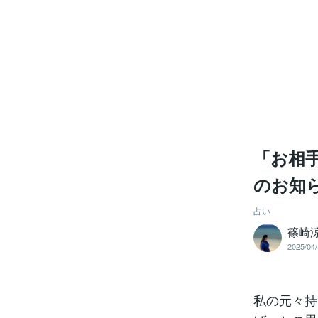
「お相
のお知
占い
篠崎
2025/04/
私の元々持