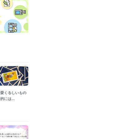
の愛くるしいもの
には...