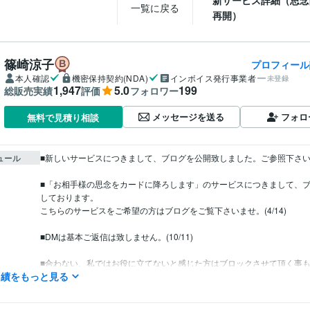
新サービス詳細（思念
一覧に戻る
再開）
篠崎涼子
プロフィール
本人確認
機密保持契約(NDA)
インボイス発行事業者
未登録
1,947
5.0
199
総販売実績
評価
フォロワー
メッセージを送る
フォロ
無料で見積り相談
ュール
■新しいサービスにつきまして、ブログを公開致しました。ご参照下さいませ。
■「お相手様の思念をカードに降ろします」のサービスにつきまして、
しております。

こちらのサービスをご希望の方はブログをご覧下さいませ。(4/14)

■DMは基本ご返信は致しません。(10/11)

■合わない、私ではお役に立てないと感じた方はブロックさせて頂く事
実績をもっと見る
す。ご了承下さいませ。

■下記に該当する方はご購入をお断りさせて頂く場合が御座います。
