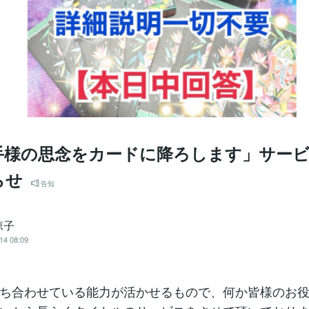
手様の思念をカードに降ろします」サー
らせ
告知
涼子
14 08:09
ち合わせている能力が活かせるもので、何か皆様のお