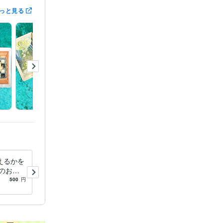
っと見る
確認頂けてい
えるかを
本日【1月17日中回答】いつ
のお相
頃連絡が来るか視ます 意中
えるかシ
のお相手様から、次はいつ連
500
円
5.0
(123)
1,500
円
絡が来るかシンプルに回答し
ます