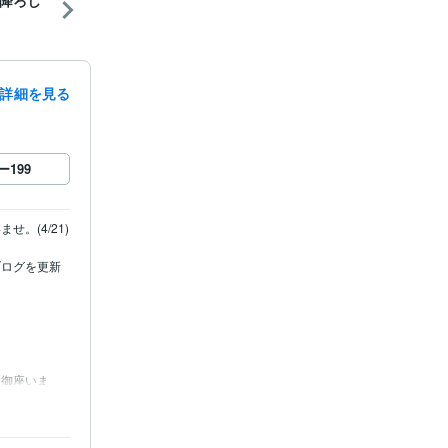
降ろし
詳細を見る
ー
199
(4/21)

ブログを更新
も御座いま