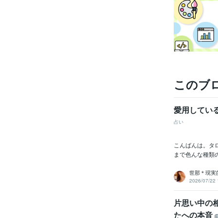
このブ
愛用してい
占い
こんばんは。タ
まで色んな種類
世那＊現実
2026/07/22 
片思い中の
たへの本音