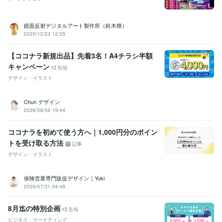
鏡面反射デジタルアート製作所（鈴木穣）
2025/12/23 12:35
【ココナラ新規出品】先着3名！A4チラシ半額
キャンペーン
告知
デザイン・イラスト
Chun デザイン
2026/08/06 19:44
ココナラを初めて使う方へ｜1,000円分のポイン
トを受け取る方法
記事
デザイン・イラスト
保険営業専門販促デザイン｜Yuki
2026/07/31 04:48
8月迄の特別企画
告知
ビジネス・マーケティング