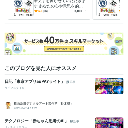
筆文字を書かせていただきま
初心
す あなたの心や意思を的確
コン
に表現いたします。
真剣
5.0
(66)
3,000
円
5.0
うみ
しま
このブログを見た人にオススメ
日記「東京アプリauPAYライト」
記事
ライフスタイル
鏡面反射デジタルアート製作所（鈴木穣）
2026/04/04 11:21
テクノロジー「赤ちゃん思考のAI」
記事
IT・テクノロジー