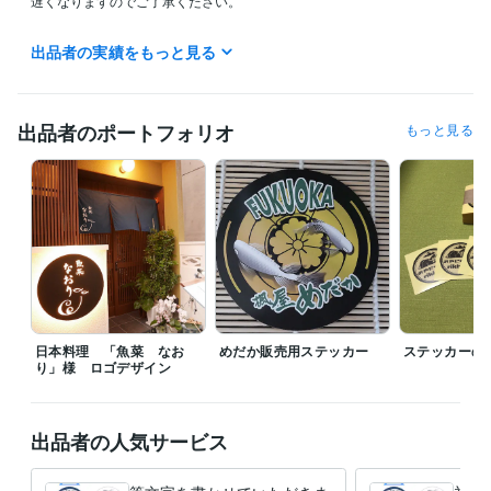
遅くなりますのでご了承ください。

お見積もりからご依頼のみなさまへ。

出品者の実績をもっと見る
サンプルを製作してお見せしますので、

ご提案期限はできれば10日くらい先と

余裕を持って設定をお願いいたします。
出品者のポートフォリオ
もっと見る
受賞歴
ル・マン24時間 闘いの真実
資格・検定
普通自動車第一種運転免許
取得年 : 1988年
ビジネス文書検定
取得年 : 1994年
日商簿記検定3級
取得年 : 1996年
色彩検定3級
取得年 : 1999年
秘書技能検定2級
取得年 : 2000年
日本料理 「魚菜 なお
めだか販売用ステッカー
ステッカーの
り」様 ロゴデザイン
出品者の人気サービス