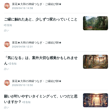
菜花★大和の神縁つなぎ・ご縁結び師★
2026/04/16 14:58
ご縁に触れたあと、少しずつ変わっていくこと
告知
占い
菜花★大和の神縁つなぎ・ご縁結び師★
2026/04/06 12:31
「気になる」は、案外大切な感覚かもしれませ
ん
告知
占い
菜花★大和の神縁つなぎ・ご縁結び師★
2026/05/10 13:50
願いが叶いやすいタイミングって、いつだと思
いますか？
告知
占い