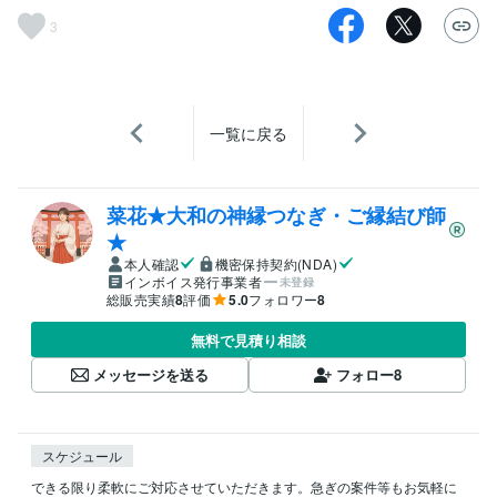
3
一覧に戻る
菜花★大和の神縁つなぎ・ご縁結び師
★
本人確認
機密保持契約(NDA)
インボイス発行事業者
未登録
総販売実績
8
評価
5.0
フォロワー
8
無料で見積り相談
メッセージを送る
フォロー
8
スケジュール
できる限り柔軟にご対応させていただきます。急ぎの案件等もお気軽に