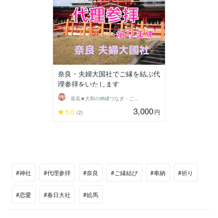
奈良・夫婦大国社でご縁を結ぶ代
理参拝をいたします
菜花★大和の神縁つなぎ・ご縁結び師★
3,000
5.0
円
(2)
#神社
#代理参拝
#奈良
#ご縁結び
#奉納
#祈り
#恋愛
#春日大社
#絵馬