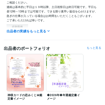
ご相談ください。

連絡は基本的に平日は１９時以降、土日祝祭日は終日可能です。平日も
昼12時～13時までは可能です。できる限り素早い返信を心がけますが、
急ぎの仕事が入っている場合はお時間をいただくこともございます。

経験職種
出品者の実績をもっと見る
ライフスタイル・その他 / 占い師
経験年数 : 1年
ライフスタイル・その他 / マッサージ師・セラピスト
経験年数 : 7年
資格・検定
出品者のポートフォリオ
もっと見る
カラーセラピスト
取得年 : 2012年
語学力
英語
日常会話レベル
神様カードの恋みくじ★鑑
◆2026年◆年運鑑定書イ
定書イメージ
メージ