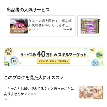
出品者の人気サービス
奈良・夫婦大国社でご縁を結
神々
ぶ代理参拝をいたします 夫
れを
婦神へ祈るハート絵馬奉納つ
ご縁
5.0
(2)
3,000
円
5.0
きの恋願成就祈願♡
にあ
このブログを見た人にオススメ
「ちゃんとお願いできてる？」と思ったことは
ありませんか？
告知
占い