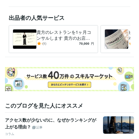
出品者の人気サービス
貴方のレストランを1ヶ月コ
ビジ
ンサルします 貴方のお店を
本知
より良く改善します
ンは
-
(1)
70,000
円
5.0
お仕
に。
このブログを見た人にオススメ
アクセス数が少ないのに、なぜかランキングが
上がる理由？
記事
コラム