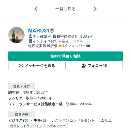
一覧に戻る
MARU31
本人確認
機密保持契約(NDA)
インボイス発行事業者
未登録
総販売実績
19
評価
4.9
フォロワー
48
無料で見積り相談
メッセージを送る
フォロー
48
資格・検定
調理師
取得年 : 2008年
ソムリエ
取得年 : 2008年
レストランサービス技能検定一級
取得年 : 2018年
得意分野
ビジネス代行・事務代行
レストランコンサルタント
ソムリエ
飲食レストランワイン
ホテルマナー