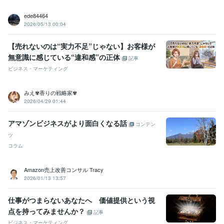
ede84464
2026/05/13 00:04
【売れないのは“実力不足”じゃない】お客様が
無意識に感じている“違和感”の正体
記事
ビジネス・マーケティング
みえ✾香りの戦略家✾
2026/04/29 01:44
アマゾンビジネスがより面白くなる話
コンテン
ツ
コラム
Amazon売上改善コンサル Tracy
2026/01/13 13:57
仕事がつまらないあなたへ 価値提供という視
点を持ってみませんか？
記事
ビジネス・マーケティング