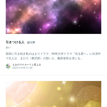
引きつける人
記事
占い
前回に引き続き私のはまりドラマ、NHK大河ドラマ『光る君へ』に出演中
で主人公 まひろ（紫式部）の想い人、藤原道長を演じる...
えみのマナカードと星よみ
2024/10/29 21:56