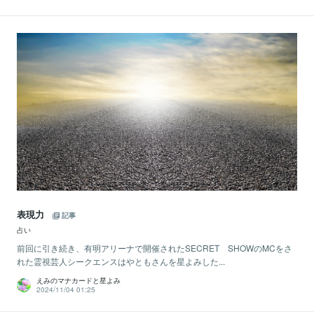
表現力
記事
占い
前回に引き続き、有明アリーナで開催されたSECRET SHOWのMCをさ
れた霊視芸人シークエンスはやともさんを星よみした...
えみのマナカードと星よみ
2024/11/04 01:25