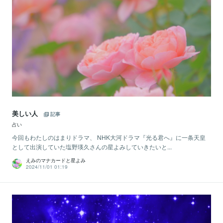
美しい人
記事
占い
今回もわたしのはまりドラマ、 NHK大河ドラマ『光る君へ』に一条天皇
として出演していた塩野瑛久さんの星よみしていきたいと...
えみのマナカードと星よみ
2024/11/01 01:19