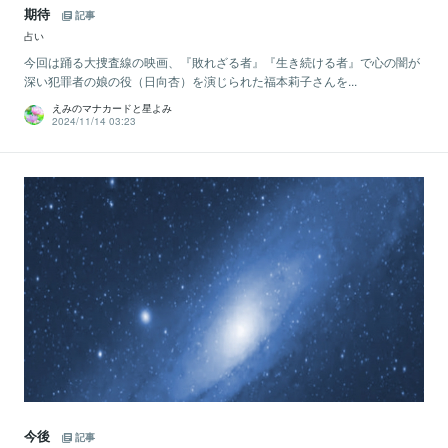
期待
記事
占い
今回は踊る大捜査線の映画、『敗れざる者』『生き続ける者』で心の闇が
深い犯罪者の娘の役（日向杏）を演じられた福本莉子さんを...
えみのマナカードと星よみ
2024/11/14 03:23
今後
記事