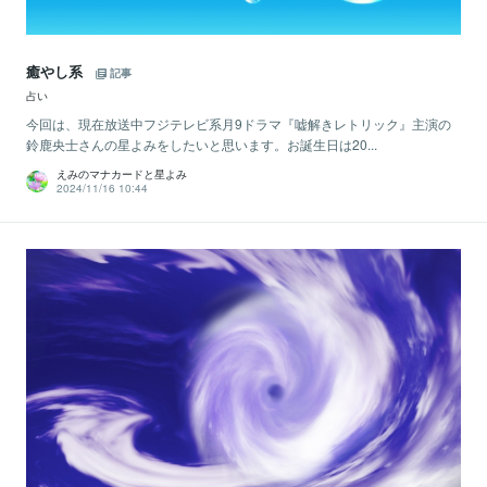
癒やし系
記事
占い
今回は、現在放送中フジテレビ系月9ドラマ『嘘解きレトリック』主演の
鈴鹿央士さんの星よみをしたいと思います。お誕生日は20...
えみのマナカードと星よみ
2024/11/16 10:44