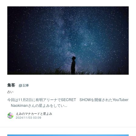
集客
記事
占い
今回は11月2日に有明アリーナでSECRET SHOWを開催されたYouTuber
Naokimanさんの星よみをしてい...
えみのマナカードと星よみ
2024/11/03 03:09