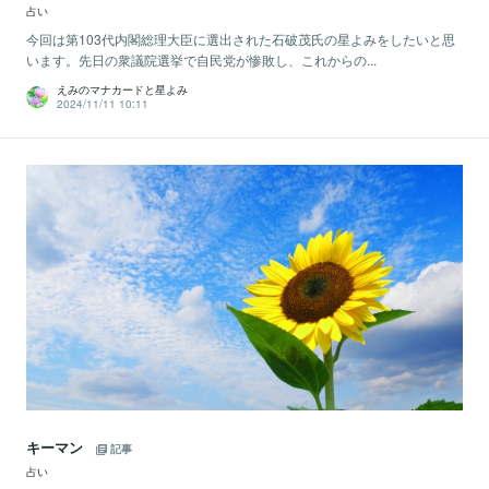
占い
今回は第103代内閣総理大臣に選出された石破茂氏の星よみをしたいと思
います。先日の衆議院選挙で自民党が惨敗し、これからの...
えみのマナカードと星よみ
2024/11/11 10:11
キーマン
記事
占い