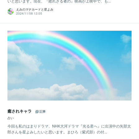
いと思います。現在、『敗れざる者の』映画が上映中で、も...
えみのマナカードと星よみ
2024/11/08 13:05
癒されキャラ
記事
占い
今回も私のはまりドラマ、NHK大河ドラマ『光る君へ』に出演中の矢部太
郎さんを星よみしたいと思います。まひろ（紫式部）の付...