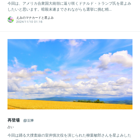
今回は、アメリカ合衆国大統領に返り咲くドナルド・トランプ氏を星よみ
したいと思います。暗殺未遂までされながらも選挙に挑む精...
えみのマナカードと星よみ
2024/11/10 01:16
再登場
記事
占い
今回は踊る大捜査線の室井慎次役を演じられた柳葉敏郎さんを星よみした