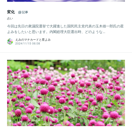
変化
記事
占い
今回は先日の衆議院選挙で大躍進した国民民主党代表の玉木雄一郎氏の星
よみをしたいと思います。内閣総理大臣選出時、どのような...
えみのマナカードと星よみ
2024/11/15 06:08