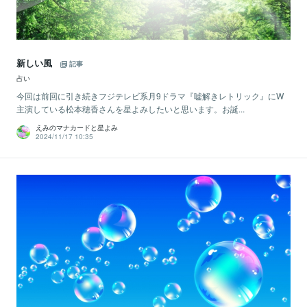
新しい風
記事
占い
今回は前回に引き続きフジテレビ系月9ドラマ『嘘解きレトリック』にW
主演している松本穂香さんを星よみしたいと思います。お誕...
えみのマナカードと星よみ
2024/11/17 10:35