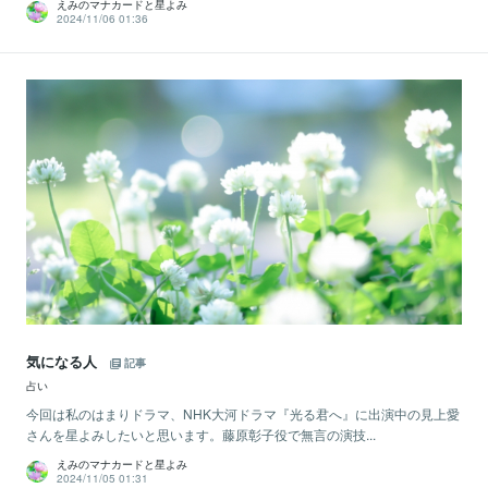
えみのマナカードと星よみ
2024/11/06 01:36
気になる人
記事
占い
今回は私のはまりドラマ、NHK大河ドラマ『光る君へ』に出演中の見上愛
さんを星よみしたいと思います。藤原彰子役で無言の演技...
えみのマナカードと星よみ
2024/11/05 01:31