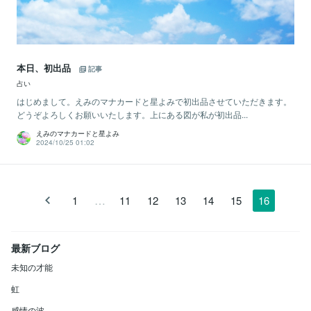
本日、初出品
記事
占い
はじめまして。えみのマナカードと星よみで初出品させていただきます。
どうぞよろしくお願いいたします。上にある図が私が初出品...
えみのマナカードと星よみ
2024/10/25 01:02
…
1
11
12
13
14
15
16
最新ブログ
未知の才能
虹
感情の波