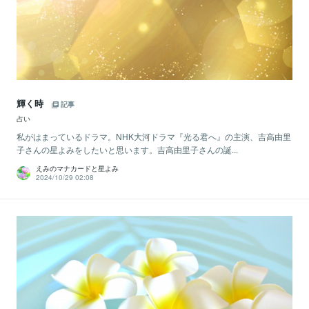
輝く時
記事
占い
私がはまっているドラマ。NHK大河ドラマ『光る君へ』の主演、吉高由里
子さんの星よみをしたいと思います。吉高由里子さんの誕...
えみのマナカードと星よみ
2024/10/29 02:08