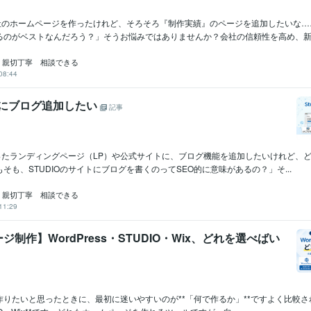
で自社のホームページを作ったけれど、そろそろ『制作実績』のページを追加したいな
るのがベストなんだろう？」そうお悩みではありませんか？会社の信頼性を高め、新規.
ign｜親切丁寧 相談できる
08:44
のLPにブログ追加したい
記事
作ったランディングページ（LP）や公式サイトに、ブログ機能を追加したいけれど、
そも、STUDIOのサイトにブログを書くのってSEO的に意味があるの？」そ...
ign｜親切丁寧 相談できる
11:29
制作】WordPress・STUDIO・Wix、どれを選べばい
りたいと思ったときに、最初に迷いやすいのが**「何で作るか」**ですよく比較され