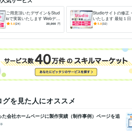
の人気サービス
ご用意頂いたデザインをStud
Studioサイトの修
ioで実装いたします Webデザ
いたします 最短１日
イナー様・Web制作会社様に
可能！デザイナー様
5.0
(24)
20,000
円
5.0
(32)
おすすめ！
業主様におすすめ！
ログを見た人にオススメ
で作った会社ホームページに製作実績（制作事例）ページを追
事