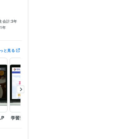
生会計:3年
:1年
っと見る
LP
学習塾のホームページ
ポートフォリオ