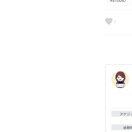
#STUDIO
2
スケジ
経験