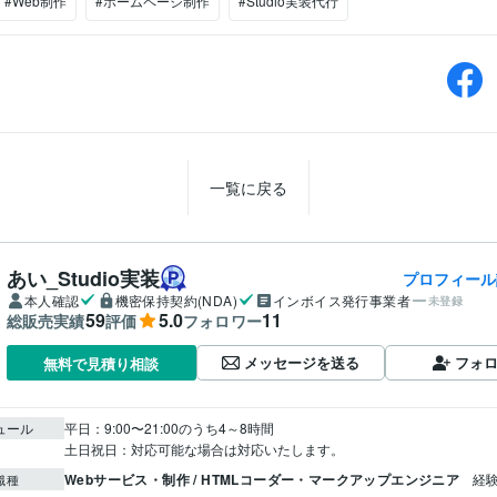
#Web制作
#ホームページ制作
#Studio実装代行
一覧に戻る
あい_Studio実装
プロフィール
本人確認
機密保持契約(NDA)
インボイス発行事業者
未登録
59
5.0
11
総販売実績
評価
フォロワー
メッセージを送る
フォ
無料で見積り相談
ュール
平日：9:00〜21:00のうち4～8時間

Webサービス・制作 / HTMLコーダー・マークアップエンジニア
経験
職種