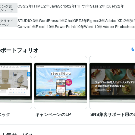
CSS:2年
HTML:2年
JavaScript:2年
PHP:1年
Sass:2年
jQuery:2年
ミング言
ムワーク
STUDIO:3年
WordPress:1年
ChatGPT:3年
Figma:3年
Adobe XD:2年
弥
クリエイ
ツール
Canva:1年
Excel:10年
PowerPoint:10年
Word:10年
Adobe Photoshop
のポートフォリオ
も
ニック
キャンペーンのLP
SNS集客サポート用の