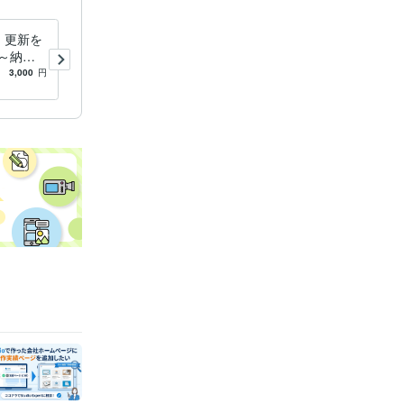
正・更新を
Studio制作ご依頼前の質問や
～納品
相談にお答えします 他サー
・個人事
ビスご依頼前のご相談を承り
3,000
円
5.0
(2)
1,500
円
/30分
ます！