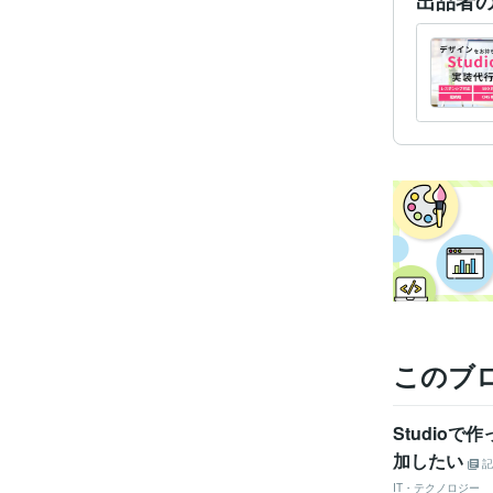
出品者
このブ
Studio
加したい
記
IT・テクノロジー