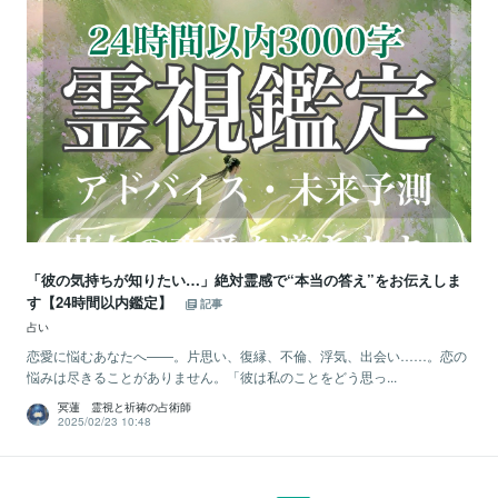
「彼の気持ちが知りたい…」絶対霊感で“本当の答え”をお伝えしま
す【24時間以内鑑定】
記事
占い
恋愛に悩むあなたへ——。片思い、復縁、不倫、浮気、出会い……。恋の
悩みは尽きることがありません。「彼は私のことをどう思っ...
冥蓮 霊視と祈祷の占術師
2025/02/23 10:48