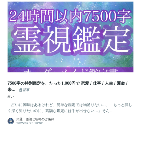
7500字の特別鑑定を、たった1,000円で 恋愛 / 仕事 / 人生 / 運命 /
未...
記事
占い
「占いに興味はあるけれど、簡単な鑑定では物足りない…」「もっと詳し
く深く知りたいのに、高額な鑑定には手が出せない…」そん...
冥蓮 霊視と祈祷の占術師
2025/02/25 18:02