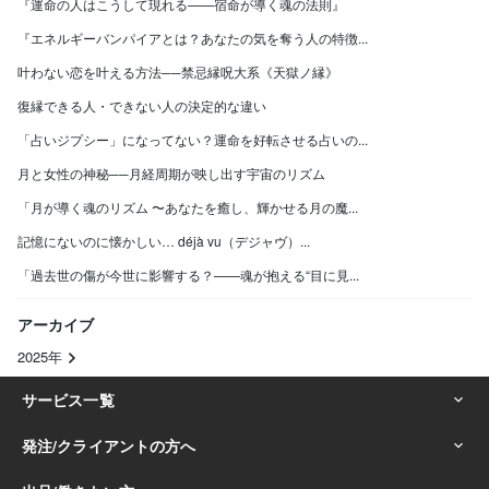
『運命の人はこうして現れる——宿命が導く魂の法則』
『エネルギーバンパイアとは？あなたの気を奪う人の特徴...
叶わない恋を叶える方法──禁忌縁呪大系《天獄ノ縁》
復縁できる人・できない人の決定的な違い
「占いジプシー」になってない？運命を好転させる占いの...
月と女性の神秘──月経周期が映し出す宇宙のリズム
「月が導く魂のリズム 〜あなたを癒し、輝かせる月の魔...
記憶にないのに懐かしい… déjà vu（デジャヴ）...
「過去世の傷が今世に影響する？——魂が抱える“目に見...
アーカイブ
2025年