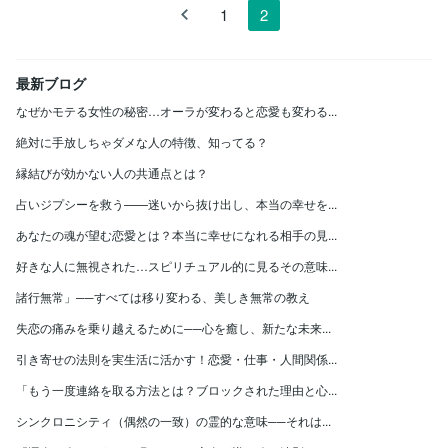
1
2
最新ブログ
なぜかモテる女性の秘密…オーラが変わると恋愛も変わる...
絶対に手放しちゃダメな人の特徴、知ってる？
縁結びが効かない人の共通点とは？
占いジプシーを救う——迷いから抜け出し、本当の幸せを...
あなたの魂が望む恋愛とは？本当に幸せになれる相手の見...
好きな人に無視された…スピリチュアル的に見るその意味...
諸行無常」──すべては移り変わる、美しき無常の教え
失恋の痛みを乗り越えるために──心を癒し、新たな未来...
引き寄せの法則を実生活に活かす！恋愛・仕事・人間関係...
「もう一度連絡を取る方法とは？ブロックされた理由と心...
シンクロニシティ（偶然の一致）の霊的な意味──それは...