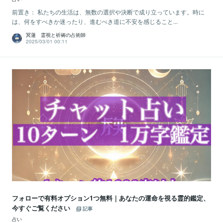
前置き： 私たちの生活は、無数の選択や決断で成り立っています。時に
は、何をすべきか迷ったり、進むべき道に不安を感じること...
冥蓮 霊視と祈祷の占術師
2025/03/01 00:11
フォローで有料オプション1つ無料｜あなたの運命を視る霊的鑑定、
今すぐご覧ください
記事
占い