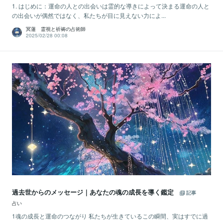
1. はじめに：運命の人との出会いは霊的な導きによって決まる運命の人と
の出会いが偶然ではなく、私たちが目に見えない力によ...
冥蓮 霊視と祈祷の占術師
2025/02/28 00:08
過去世からのメッセージ｜あなたの魂の成長を導く鑑定
記事
占い
1魂の成長と運命のつながり 私たちが生きているこの瞬間、実はすでに過