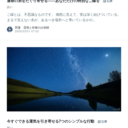
運命の糸をたぐり寄せる――あなただけの特別なご縁を
記事
占い
ご縁とは、不思議なものです。 偶然に見えて、実は深く結びついている。
まるで見えない糸が、あるべき場所へと導いているかの...
冥蓮 霊視と祈祷の占術師
2025/03/01 07:03
今すぐできる運気を引き寄せる7つのシンプルな行動
記事
占い