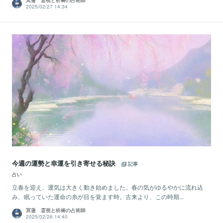
冥蓮 霊視と祈祷の占術師
2025/02/27 14:34
今週の運勢と幸運を引き寄せる秘訣
記事
占い
立春を迎え、運気は大きく動き始めました。春の気がゆるやかに流れ込
み、眠っていた運命の糸が目を覚ます時。古来より、この時期...
冥蓮 霊視と祈祷の占術師
2025/02/26 14:40