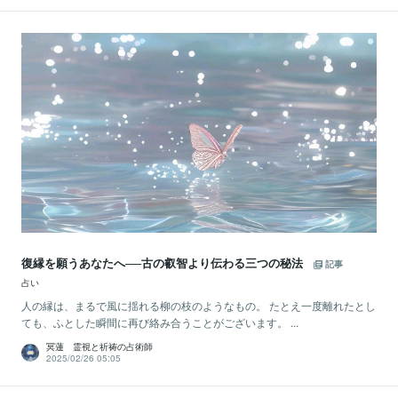
復縁を願うあなたへ──古の叡智より伝わる三つの秘法
記事
占い
人の縁は、まるで風に揺れる柳の枝のようなもの。 たとえ一度離れたとし
ても、ふとした瞬間に再び絡み合うことがございます。 ...
冥蓮 霊視と祈祷の占術師
2025/02/26 05:05