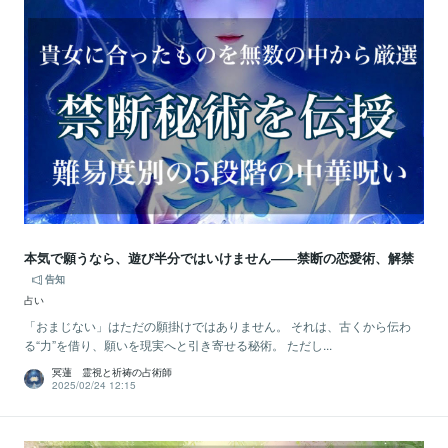
本気で願うなら、遊び半分ではいけません――禁断の恋愛術、解禁
告知
占い
「おまじない」はただの願掛けではありません。 それは、古くから伝わ
る“力”を借り、願いを現実へと引き寄せる秘術。 ただし...
冥蓮 霊視と祈祷の占術師
2025/02/24 12:15