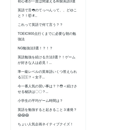
初心者が一度は間違える和製英語3選
英語で舌👅のてっぺんって、、どゆこ
と？！🤯 #...
これって英語で何て言う？？
TOEIC900点行くまでに必要な朝の勉
強法
NG勉強法3選！？！？
英語勉強を続ける方法3選？！ゲーム
が好きな人は必見！...
準一級レベルの英単語いくつ答えられ
る🇺🇸？＜女子...
今一番人気の習い事は？？😳＜続けさ
せる秘訣は〇〇？...
小学生の平均ゲーム時間は？
英語を勉強すると起きること３連発？
😱😱😱
ちょい人気企画ネイティブクイズ！