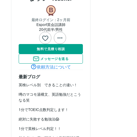
最終ログイン：
2ヶ月前
Esport英会話講師
20代前半
男性
無料で見積り相談
メッセージを送る
依頼方法について
最新ブログ
英検レベル別 できることの違い！
噂のマコモ湯構文、英語勉強だとこう
なる笑
1分でTOEIC点数判定します！
絶対に失敗する勉強法😱
1分で英検レベル判定！！