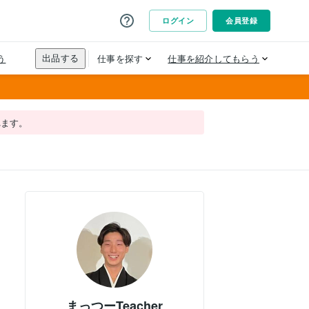
れます。
まっつーTeacher