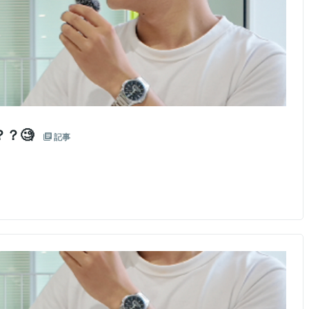
？🧐
記事