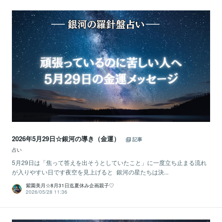
2026年5月29日☆銀河の導き（金運）
記事
占い
5月29日は「焦って答えを出そうとしていたこと」に一度立ち止まる流れ
が入りやすい日です夜空を見上げると 銀河の星たちは決...
紫園美月☆8月31日迄夏休み企画親子♡
2026/05/28 11:36