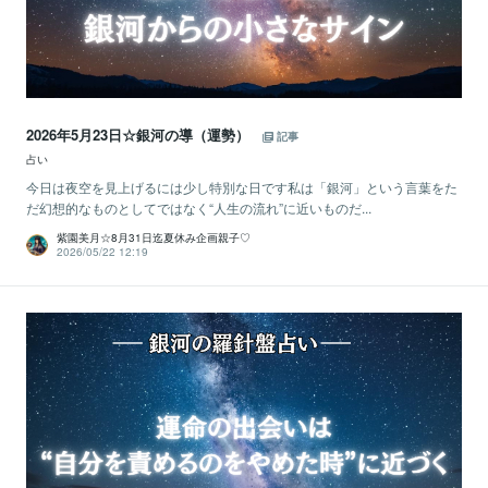
2026年5月23日☆銀河の導（運勢）
記事
占い
今日は夜空を見上げるには少し特別な日です私は「銀河」という言葉をた
だ幻想的なものとしてではなく“人生の流れ”に近いものだ...
紫園美月☆8月31日迄夏休み企画親子♡
2026/05/22 12:19