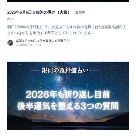
2026年6月6日☆銀河の導き（夫婦）
記事
占い
明日2026年6月6日は「6」が並ぶ日です👀数の世界では6は家庭や調和人
とのつながりを象徴する数字として知られています...
紫園美月☆8月31日迄夏休み企画親子♡
2026/06/05 11:38