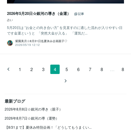
2026年5月20日☆銀河の導き（金運）
記事
占い
5月20日は “お金との向き合い方” を見直すのに適した流れが入りやすい日
です金運というと 「突然大金が入る」 「運気だ...
紫園美月☆8月31日迄夏休み企画親子♡
2026/05/19 12:12
…
1
2
3
4
5
6
7
8
8
最新ブログ
2026年8月8日☆銀河の導き（親子）
2026年8月7日☆銀河の導（運勢）
【8/31まで】夏休み特別企画！「どうしてもうまくい...