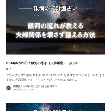
2026年5月28日☆銀河の導き（夫婦鑑定）
記事
占い
空気が少しずつ切り替わり“言葉”や“関係性”を見直す流れが強まっていきま
す特に夫婦関係では 「ちゃんと話したいのに伝わら...
紫園美月☆8月31日迄夏休み企画親子♡
2026/05/27 11:26