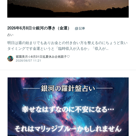
2026年6月8日☆銀河の導き（金運）
記事
占い
明日は週の始まりでもありお金との付き合い方を整えるのにちょうど良い
タイミングです金運というと「臨時収入が入るか」「収入が...
紫園美月☆8月31日迄夏休み企画親子♡
2026/06/07 11:21