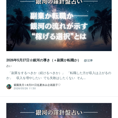
2026年5月27日☆銀河の導き（＋副業か転職か）
記事
占い
「副業をするべきか（続けるべきか）」 「転職した方が収入は上がるの
か」 収入を増やしたい でも失敗はしたくない そん...
紫園美月☆8月31日迄夏休み企画親子♡
2026/05/26 11:50