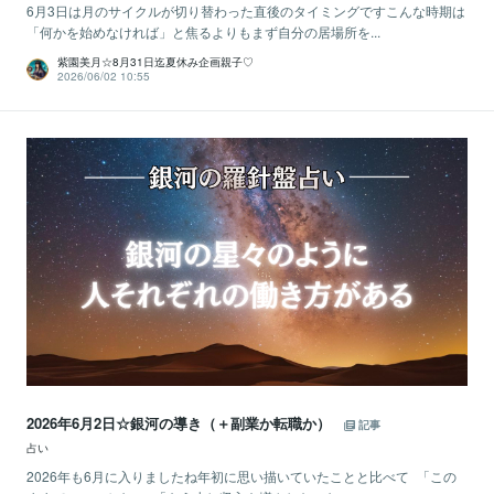
6月3日は月のサイクルが切り替わった直後のタイミングですこんな時期は
「何かを始めなければ」と焦るよりもまず自分の居場所を...
紫園美月☆8月31日迄夏休み企画親子♡
2026/06/02 10:55
2026年6月2日☆銀河の導き（＋副業か転職か）
記事
占い
2026年も6月に入りましたね年初に思い描いていたことと比べて 「この