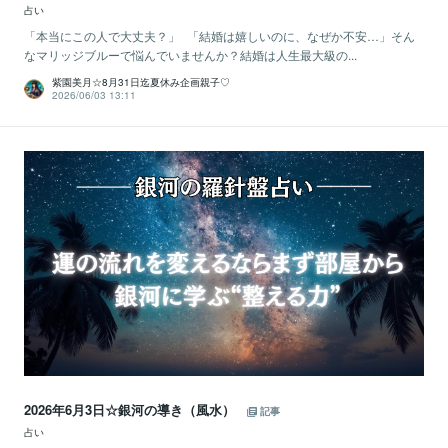
占い
「本当にこの人で大丈夫？」 「結婚は嬉しいのに、なぜか不安…」そん
なマリッジブルーで悩んでいませんか？結婚は人生最大級の...
紫園美月☆8月31日迄夏休み企画親子♡
2026/06/03 13:11
2026年6月3日☆銀河の導き（風水）
記事
占い