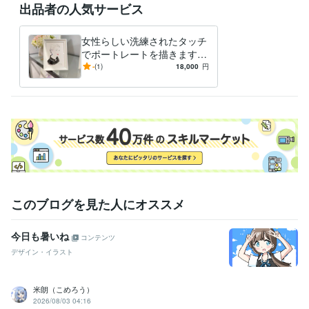
出品者の人気サービス
女性らしい洗練されたタッチ
でポートレートを描きます
ハイブランドから依頼多数の
-
(1)
18,000
円
女性らしいテイストでバスト
アップを
このブログを見た人にオススメ
今日も暑いね
コンテンツ
デザイン・イラスト
米朗（こめろう）
2026/08/03 04:16