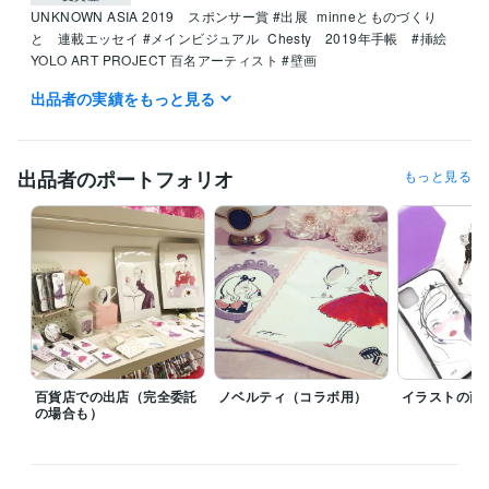
UNKNOWN ASIA 2019　スポンサー賞 #出展
minneとものづくり
と　連載エッセイ #メインビジュアル
Chesty　2019年手帳　#挿絵
YOLO ART PROJECT ‪百名アーティスト #壁画
出品者の実績をもっと見る
得意分野
イラスト作成・漫画制作
ブランディング向けたオリジナルイラスト
コスメ
スパ
美容
化粧品
エステ
ヨガ
スキンケア
ボディケア
整形
出品者のポートフォリオ
もっと見る
百貨店での出店（完全委託
ノベルティ（コラボ用）
イラストの商
の場合も）