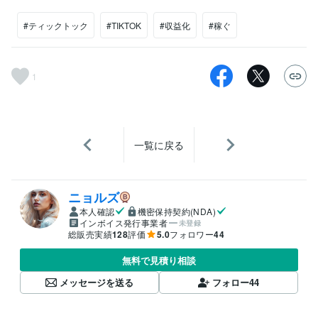
#ティックトック
#TIKTOK
#収益化
#稼ぐ
1
一覧に戻る
ニョルズ
本人確認
機密保持契約(NDA)
インボイス発行事業者
未登録
総販売実績
128
評価
5.0
フォロワー
44
無料で見積り相談
メッセージを送る
フォロー
44