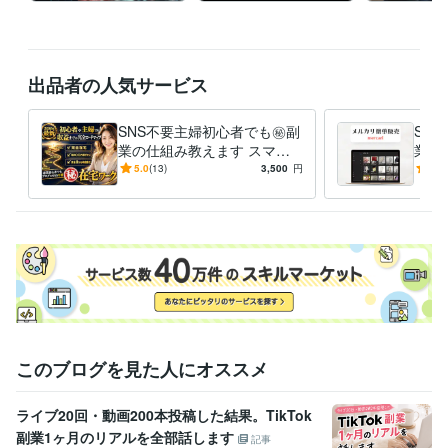
出品者の人気サービス
SNS不要主婦初心者でも㊙️副
SA
業の仕組み教えます スマホ1
業教
台で完結。2026年最新のAI技
来る
5.0
(13)
3,500
円
4.9
術で至福の収益化を。
れ、
このブログを見た人にオススメ
ライブ20回・動画200本投稿した結果。TikTok
副業1ヶ月のリアルを全部話します
記事