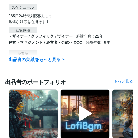
スケジュール
365日24時間対応致します

迅速な対応を心掛けます
経験職種
デザイナー / グラフィックデザイナー
経験年数 : 22年
経営・マネジメント / 経営者・CEO・COO
経験年数 : 9年
受賞歴
出品者の実績をもっと見る
ココナラ初出品
ココナラ初販売
ココナラブログ開始
ココナラにて
プラチナランク
得意分野
出品者のポートフォリオ
もっと見る
資産運用・副業の相談
アフィリエイト・副業・コンテンツ・SNS
SNS
副業
Webデザイン
アフィリエイト
ビジネス
占い
AI
デザイン制作
グラフィック/グラフィックデザイナー
デザイン
グラフィック