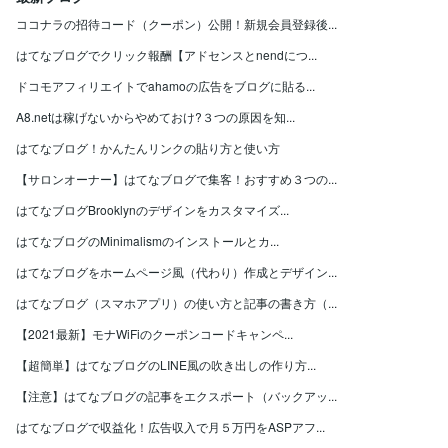
ココナラの招待コード（クーポン）公開！新規会員登録後...
はてなブログでクリック報酬【アドセンスとnendにつ...
ドコモアフィリエイトでahamoの広告をブログに貼る...
A8.netは稼げないからやめておけ?３つの原因を知...
はてなブログ！かんたんリンクの貼り方と使い方
【サロンオーナー】はてなブログで集客！おすすめ３つの...
はてなブログBrooklynのデザインをカスタマイズ...
はてなブログのMinimalismのインストールとカ...
はてなブログをホームページ風（代わり）作成とデザイン...
はてなブログ（スマホアプリ）の使い方と記事の書き方（...
【2021最新】モナWiFiのクーポンコードキャンペ...
【超簡単】はてなブログのLINE風の吹き出しの作り方...
【注意】はてなブログの記事をエクスポート（バックアッ...
はてなブログで収益化！広告収入で月５万円をASPアフ...