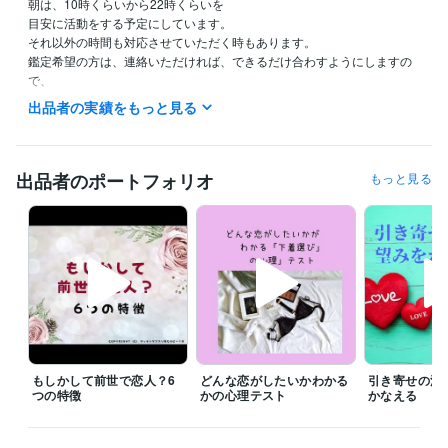
朝は、10時くらいから22時くらいを

目安に活動をする予定にしています。

それ以外の時間も対応させていただく時もあります。

鑑定希望の方は、連絡いただければ、できるだけ合わすようにしますの
で、

希望の時間がある方は、ダイレクトメッセージで鑑定の希望をお知らせ
出品者の実績をもっと見る
ください。

今から鑑定をして欲しいという急ぎの希望にも、

できるだけ対応させていただきたいと思っていますので、

出品者のポートフォリオ
もっと見る
遠慮なく連絡してみてくださいね。

予約を押していただいた場合、

すぐに鑑定をと言われても◯時とか〇時半にしか

設定できないことがあります。

すぐに対応して欲しい時には、

待機をしますので、そちらを購入してください。

「すぐに鑑定して欲しい」、「なるべく早く聞いて欲しい。」

もしかして前世で恋人？6
どんな恋がしたいかわかる
引き寄せの法
その気持ちは、すごくわかりますので、

つの特徴
かの心理テスト
かなえる
待機をしていない時などは遠慮なく

ダイレクトメッセージをくださいね。
