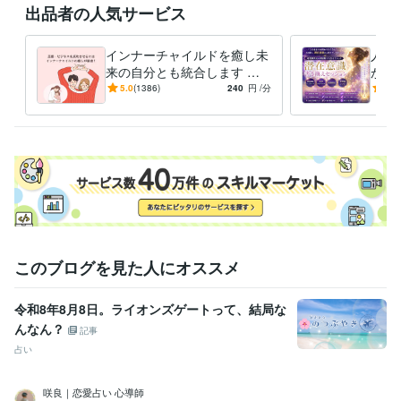
出品者の人気サービス
※外出中や予約対応がない限りは、

できるだけご希望に沿いたいと思っています。

インナーチャイルドを癒し未
人生
なお、鑑定中は、お返事ができない

来の自分とも統合します 両
が叶
仕組みになっていますので、お待ちください。

親へのネガティブな感情が
実を
5.0
(1386)
240
円
/分
4.8
お金や人間関係に影響して
に、
よろしくお願いいたします。
る？
てい
経験職種
エンジニア / 情報システム・社内SE
経験年数 : 4年
マーケティング / 商品企画・開発
経験年数 : 2年
管理 / 総務
経験年数 : 2年
事務・ビジネスサポート / 事務（一般事務）
経験年数 : 10年
人事 / 労務・給与
経験年数 : 3年
職歴
このブログを見た人にオススメ
花蓮
2009年7月 ~ 現在
●●会社
1987年3月 ~ 1991年8月
令和8年8月8日。ライオンズゲートって、結局な
●●会社
1991年10月 ~ 1993年2月
んなん？
●●医院
2000年11月 ~ 2004年11月
記事
●●会社
2005年7月 ~ 2006年6月
占い
●●会社
2006年12月 ~ 2013年7月
●●会社
2013年12月 ~ 2021年11月
咲良｜恋愛占い 心導師