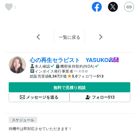
5
一覧に戻る
心の再生セラピスト YASUKO
本人確認
機密保持契約(NDA)
インボイス発行事業者
未登録
総販売実績
8,347
評価
5.0
フォロワー
513
無料で見積り相談
メッセージを送る
フォロー
513
スケジュール
待機中は即対応させていただきます！
