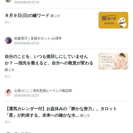
大手電話占い会社
2014年6月 ~ 2015年3月
2026/08/08 23:40
●●小学校
2015年8月 ~ 2019年2月
株式会社クラウドワークス
2018年1月 ~ 2020年1月
８月９日(日)の鍵ワード
記事
占い
資格・検定
日商簿記検定2級
取得年 : 2007年
マイクロソフト オフィス スペシャリスト（MOS）
取得年 : 2007年
鈴森理乃｜霊感タロット×心理学
2026/08/08 22:53
ビジネス・クリエイティブツール
Excel:10年
Google スプレッドシート:5年
Google スライド:2年
自分のことを、いつも後回しにしていません
Google ドキュメント:5年
PowerPoint:3年
Word:3年
STORES:1年
か？ ―指先を整えると、自分への敬意が変わる
カラーミーショップ:15年
freee:6年
勘定奉行:1年
ChatGPT:1年
Canva:3年
記事
占い
得意分野
占い
タロット占い・霊感・チャネリング・時マヤ
心笑⟡にこ｜潜在意識ヒーリング鑑定師
恋愛
仕事
人間関係
開運
2026/08/08 22:27
悩み相談・カウンセリング
思考と現実の関係・脳の仕組み・考え方
恋愛
仕事
子育て
人間関係
【運気カレンダー付】お盆休みの「静かな努力」。タロット
「星」が約束する、未来への確かな水...
記事
占い