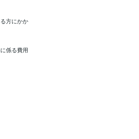
する方にかか
方に係る費用
。