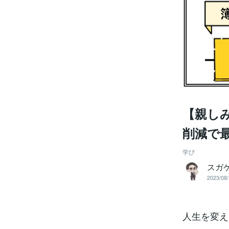
【親し
削減で
学び
スガ
2023/08/
人生を変え