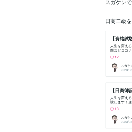
スガケンで
日商二級を
【資格試
人生を変える
間ほどココナ
のお仕事は全
12
の一つに中小
で二年目です
スガケ
目の受験は決
2023/08
政策の科目合
年受からない
財務会計がマ
しよかったら
【日商簿
るので、私の
って文字に残し
人生を変える
日～自己採点
験します！唐
強中から困っ
士試験の試験
ります。若い
13
です。私は転
はある程度予
バックオフィ
たかわかりま
スガケ
ことがありま
┗長い。とに
2023/08
もあります。
~15時と二
らい役立つ資
技術者を持っ