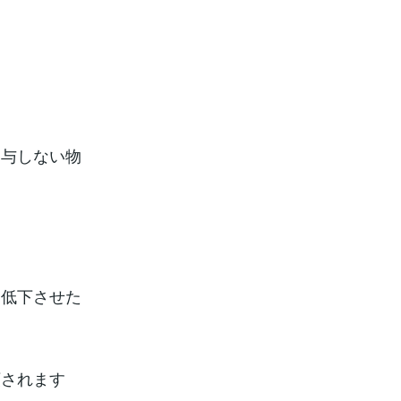
関与しない物
を低下させた
類されます