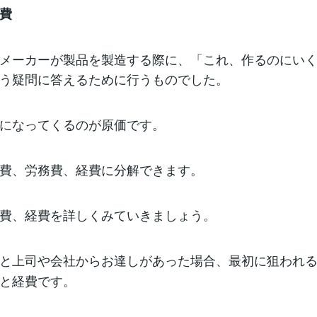
料を使った時（消費）材料は前月の残り（在庫）と今月の仕入
費
なる場合があります。最近はガソリン価格も一か月前と全く違
もありますが、同じように先月の仕入れ値と今月の仕入れ値が
るとお考え下さい。その時に「原価」や「在庫高」をどうやっ
かという考え方が先入先出法と平均法です。ざっと説明すると
メーカーが製品を製造する際に、「これ、作るのにい
在庫から使っていきます。つま
う疑問に答えるために行うものでした。
になってくるのが原価です。
費、労務費、経費に分解できます。
費、経費を詳しくみていきましょう。
と上司や会社からお達しがあった場合、最初に狙われ
と経費です。