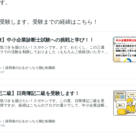
す。
受験します。受験までの経緯はこちら！
験】中小企業診断士試験への挑戦と学び！！
気づきを届けたい！スガケンです。さて、わたくし、この三週
ラでの活動を制限しておりました（もちろんご依頼頂いた方々
力対応致しましたよ！）。大きな理由が二つあるのですが、そ
企業診断士試験の受験があります。実は去年も受験していたの
。そして自己採点の結果、来年の受験もほぼ確定したので三回
ン｜採用者の心をがっちり掴む転職術
定的です！(笑)とはいえ、一年目は経営と法務、二年目は経済と
/07
格（予定）を勝ち取ったので、成長はしていると思います！来
と大変なので、来年は命がけです、、、今回は情報システムと
ジでしんどかったです。受けたみなさんいかがでしたか？？も
メッセージ下さい！今回の受験を通じて分かったことが色々あ
記二級】日商簿記二級を受験します！
備忘録として、またどなたかのお役に立つかもしれない事を祈
ていきたいと思います。 &lt;当日～自己採点編&gt; まず試験当
気づきを届けたい！スガケンです。この度、日商簿記二級を受
までの気づきです。・長丁場なので体が痛くなる ┗これは勉
突ですが、経緯はこちらのブログの通りでして、中小企業診断
ていたのですが、首から腰にかけて長時間座っていると痛くな
科目の内、財務会計に関する知識に深みをつけることが主目的
頃はずっと座っていても大丈夫だったのにしんどいです。これ
職したいなぁと思っている方のサポートをしているのですが、
想がついたので、座布団を持参しました。どれだけ効果があっ
ス系の転職を希望される方には簿記の資格取得をおすすめする
せんが、多少以上に効果があったと思っています。 ・飽きる
ン｜採用者の心をがっちり掴む転職術
す。おすすめするにあたって、私も取得しておこうという意図
かく長いです。フルで受験すると9時50分~17時10分、9時50分
/09
経理は部門の責任者をしていたこともあるので、実務にどのく
日間がっちりです。私は第一種放射線取扱主任者と第三種電気主任
格なのかを見定めるという目的もあります。ですので簿記二級
ているので（どちらも受験は10年ほど前）、試験時間が多少長