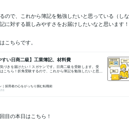
的は①中小企業診断士試験のため②取得をおすすめするにあた
確認③企業の実務にどのくらい役立つか確認するため この三
使うテキストはこちら！（問題集は別途）「みんなが欲しかっ
科書 日商二級 工業簿記」「みんなが欲しかった！簿記の教科
るので、これから簿記を勉強したいと思っている（し
 商業簿記」こちらを使って勉強していきます！今後不定期にな
記に対する親しみやすさをお届けしたいなと思います
すが、簿記の勉強の様子をお届けしようと思いますので、参考
かわかりませんが、書いていきます！何か聞いてみたいことが
是非お気軽にメッセージ下さい！一緒に勉強はじめますとかで
！喜びます(笑)こんなサービスを提供しています。
はこちらです。
やすい日商二級】工業簿記、材料費
気づきを届けたい！スガケンです。日商二級を受験します。受
はこちら！折角受験するので、これから簿記を勉強したいと思
なきゃいけない）方に簿記に対する親しみやすさをお届けした
ます！前回の記事はこちらです。工業簿記二回目の本日はこち
」工業簿記はメーカーが製品を製造する際に、「これ、作るの
ン｜採用者の心をがっちり掴む転職術
ったの？」という疑問に答えるために行うものでした。そこで
/11
くるのが原価です。原価は材料費、労務費、経費に分解できま
材料費を詳しくみていきましょう。材料費は「直接材料費」と
」に大きく分類できます。＊これから先も分類分類としつこく
簿記においてはかかったお金がどういった性質を持っているか
に重要なためです。直接材料費は例えば木の椅子を作る時の木
のです。間接材料費は木の椅子を作る時のペンキなどです（補
回目の本日はこちら！
材料の仕分けが必要になる簿記上の取引は以下のような場合が
訳に関して、今は深追いしません（本当は仕分け命なんですけ
。概念の理解を優先します。・材料を購入した時・返品値引きがあ