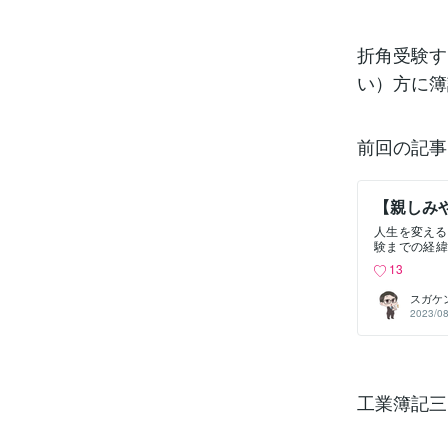
を受験する目
って難易度の
点です。私が
た！簿記の教
折角受験す
書 日商二級
い）方に簿
ると思いま
に、、、なる
ありましたら
も大丈夫です
前回の記事
【親しみ
人生を変える
験までの経緯
っている（し
13
いなと思い
ら！「材料費
スガケ
にいくらかか
2023/08
重要になって
す。今回は
「間接材料費
出てきます。
の把握が非常
材のようなも
工業簿記三
助材料費）。
あります。仕
どね(笑)）