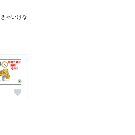
なきゃいけな
！