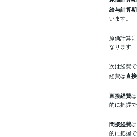
給与計算期
います。
原価計算に
なります。
次は経費で
経費は
直接
は
直接経費
的に把握で
は
間接経費
的に把握で