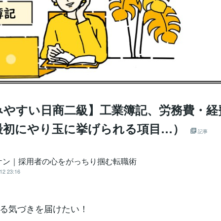
みやすい日商二級】工業簿記、労務費・経
最初にやり玉に挙げられる項目…）
記事
ケン｜採用者の心をがっちり掴む転職術
12 23:16
る気づきを届けたい！