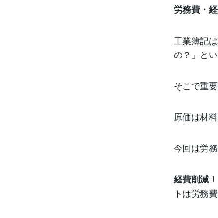
ったとき・材
労務費・経
れで価格が異
うなんてこと
違う場合があ
て計算するの
工業簿記は
先入先出法は
の？」とい
そこで重要
原価は材料
今回は労務
経費削減！
トは労務費