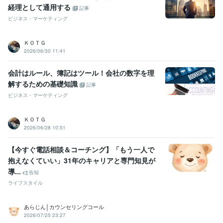
経理として通用する
記事
グで目標管理！
ビジネス・マーケティング
学歴
某大学
2009年3月 ~ 2011年2月
ＫＯＴＧ
2026/06/30 11:41
会計はルール、簿記はツール！会社の数字を理
解するための基礎知識
記事
ビジネス・マーケティング
ＫＯＴＧ
2026/06/28 10:51
【今すぐ電話相談＆コーチング】「もう一人で
抱えなくていい」31年のキャリアと専門知見が
導...
告知
ライフスタイル
あらじん│カウンセリングコール
2026/07/25 23:27