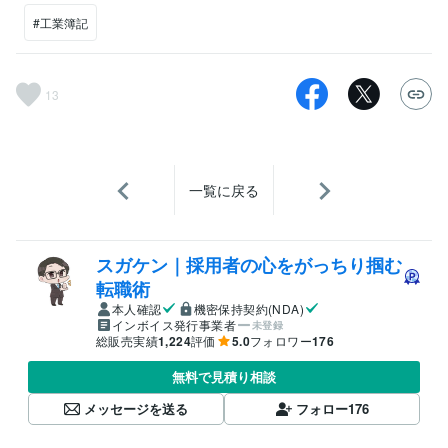
#工業簿記
13
一覧に戻る
スガケン｜採用者の心をがっちり掴む
転職術
本人確認
機密保持契約(NDA)
インボイス発行事業者
未登録
総販売実績
1,224
評価
5.0
フォロワー
176
無料で見積り相談
メッセージを送る
フォロー
176