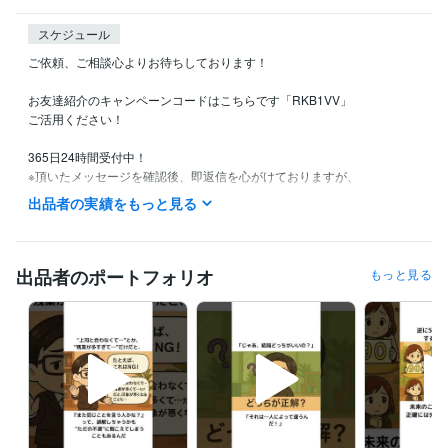
スケジュール
ご依頼、ご相談心よりお待ちしております！

お友達紹介のキャンペーンコードはこちらです「RKB1VV」

ご活用ください！

365日24時間受付中！

※頂いたメッセージを確認後、即返信を心がけておりますが、

以下の場合は返信が遅くなる場合があります。

出品者の実績をもっと見る
あらかじめご了承いただけますと幸いです。

・就寝中（家庭の都合で就寝時間が早い場合があります。翌朝なるべく
早々にお返事致しますのでご了承ください。）

・土日祝

出品者のポートフォリオ
もっと見る
・外出中

・仕事中

・その他、メッセージに気づけなかった場合
経験職種
マーケティング / ブランディング
経験年数 : 1年
営業 / 技術営業
経験年数 : 1年
経営・マネジメント / 事業企画・事業開発
経験年数 : 3年
管理 / 総務
経験年数 : 3年