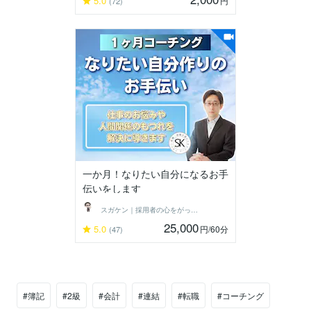
5.0
円
(72)
一か月！なりたい自分になるお手
伝いをします
スガケン｜採用者の心をがっちり掴む転職術
25,000
5.0
円
/60分
(47)
#簿記
#2級
#会計
#連結
#転職
#コーチング