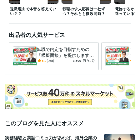
人事 / 中途採用
経験年数 : 3年
退職理由で本音を答えてい
転職の求人応募は一社ず
電飾するかど
い？？
つ？それとも複数同時？
迷っている方
職歴
医療機器メーカー
2011年3月 ~ 2018年2月
工業系メーカー
2018年3月 ~ 2019年3月
医療系ベンチャー
2019年4月 ~ 2021年12月
出品者の人気サービス
個人事業主
2022年1月 ~ 現在
転職で内定を目指すための
キャ
資格・検定
「模擬面接」を提供します 5
フル
第三種電気主任技術者
取得年 : 2015年
0業種以上4000時間を超える
たい
5.0
(268)
8,500
円
/60分
5.0
放射線取扱主任者
取得年 : 2013年
転職支援の実績でお悩みを解
を、
決
手伝
ビジネス・クリエイティブツール
Excel:20年
Google スプレッドシート:15年
Google ドキュメント:15年
PowerPoint:20年
Word:20年
一太郎:7年
freee:2年
SAP:2年
勘定奉行:2年
弥生会計:2年
Google Analytics:5年
Salesforce:3年
SATORI:2年
Wrike:3年
ChatGPT:2年
Filmora:1年
Canva:3年
Vyond:3年
Jw_cad:3年
得意分野
このブログを見た人にオススメ
学習指導・資格・キャリア相談
職務経歴書・履歴書の作成サポート
面接対策の台本作り
志望動機・自己PR・退職理由の作成支援
仕事
人間関係
実務経験と英語コミュ力があれば、海外企業の
オンラインレッスン・習い事
転職活動に必須の模擬面接！
コーチン