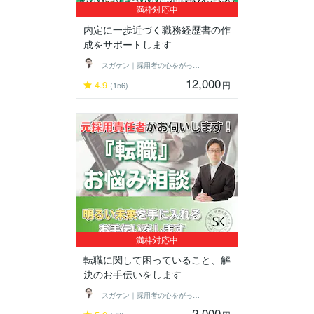
満枠対応中
内定に一歩近づく職務経歴書の作
成をサポートします
スガケン｜採用者の心をがっちり掴む転職術
12,000
4.9
円
(156)
満枠対応中
転職に関して困っていること、解
決のお手伝いをします
スガケン｜採用者の心をがっちり掴む転職術
2,000