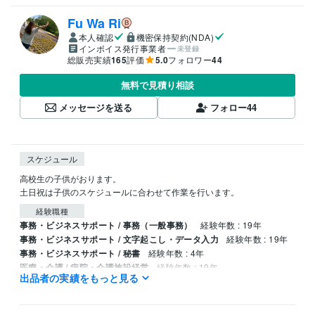
Fu Wa Ri
本人確認
機密保持契約(NDA)
インボイス発行事業者
未登録
総販売実績
165
評価
5.0
フォロワー
44
無料で見積り相談
メッセージを送る
フォロー
44
スケジュール
高校生の子供がおります。

土日祝は子供のスケジュールに合わせて作業を行います。
経験職種
事務・ビジネスサポート / 事務（一般事務）
経験年数 : 19年
事務・ビジネスサポート / 文字起こし・データ入力
経験年数 : 19年
事務・ビジネスサポート / 秘書
経験年数 : 4年
医療・介護 / 病院・介護施設経営
経験年数 : 19年
出品者の実績をもっと見る
ライフスタイル・その他 / 公務員
経験年数 : 19年
職歴