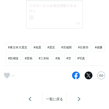
#東日本大震災
#地震
#震災
#宮城県
#石巻市
#雄勝
#防潮堤
#壁画
#三本松
#海
#空
#写真
10
一覧に戻る