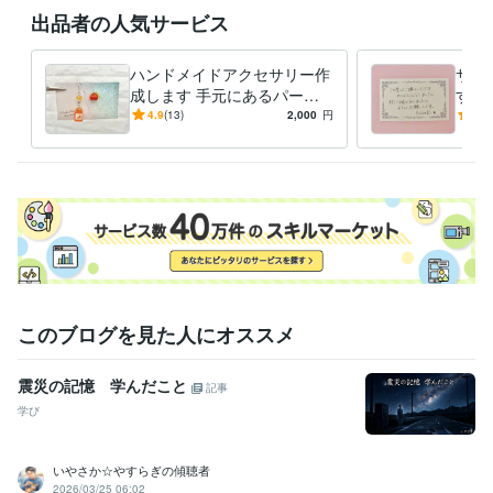
地方公務員
2004年3月 ~ 2022年11月
出品者の人気サービス
ビジネス・クリエイティブツール
Excel:20年
PowerPoint:20年
Word:20年
ハンドメイドアクセサリー作
サン
成します 手元にあるパーツ
す 
その他ツール
でオーダーも承ります
ュー
4.9
(13)
2,000
円
5.0
医師事務作業補助者:1年
しま
得意分野
ビジネス代行・事務代行
事務作業
このブログを見た人にオススメ
震災の記憶 学んだこと
記事
学び
いやさか☆やすらぎの傾聴者
2026/03/25 06:02