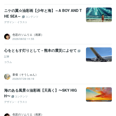
ニケの翼☆油彩画【少年と海】～A BOY AND T
HE SEA～
コンテンツ
デザイン・イラスト
色彩のソムリエ（画家）
2026/08/02 11:55
心をともす灯りとして－熊本の震災によせて
記事
コラム
蒼俊（そうしゅん）
2026/07/29 06:19
海のある風景☆油彩画【天高く】〜SKY HIG
H〜
コンテンツ
デザイン・イラスト
色彩のソムリエ（画家）