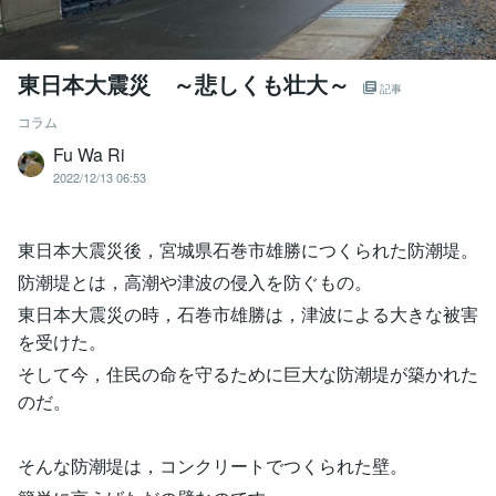
東日本大震災 ～悲しくも壮大～
記事
コラム
Fu Wa Ri
2022/12/13 06:53
東日本大震災後，宮城県石巻市雄勝につくられた防潮堤。
防潮堤とは，高潮や津波の侵入を防ぐもの。
東日本大震災の時，石巻市雄勝は，津波による大きな被害
を受けた。
そして今，住民の命を守るために巨大な防潮堤が築かれた
のだ。
そんな防潮堤は，コンクリートでつくられた壁。