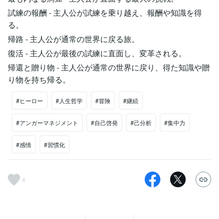
試練の報酬 - 主人公が試練を乗り越え、報酬や知識を得
る。
帰路 - 主人公が通常の世界に戻る旅。
復活 - 主人公が最後の試練に直面し、変革される。
帰還と贈り物 - 主人公が通常の世界に戻り、得た知識や贈
り物を持ち帰る。
#ヒーロー
#人生哲学
#冒険
#継続
#アンガーマネジメント
#自己啓発
#己分析
#集中力
#感情
#習慣化
4