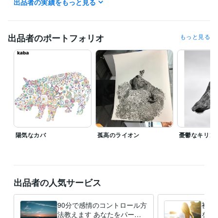
出品者の実績をもっと見る
ライフスタイル・その他 / カウンセラー・コーチ
経験年数 : 7年
ライフスタイル・その他 / アドバイザー
経験年数 : 7年
職歴
出品者のポートフォリオ
もっと見る
リーフラス株式会社
2023年3月 ~ 現在
受賞歴
継続力を１０倍向上させる仕組みづくりと思考法
ビジネス・クリエイティブツール
PowerPoint:10年
ChatGPT:1年
得意分野
学習指導・資格・キャリア相談
コーチングスキル
29期NLPプラク
ティショナーコース終了
習慣化トレーナー養成コース 第2期 修了
フ
陽気なカバ
孤高のライオン
憂鬱なキリン
ォトリーディングスキル
オンラインNLPプラクティショナーコース
セルフマネジメント
習慣
継続力
リーダーシップ
速読
セルフコントロール
思考
マインドセット
マネジメント
集中力
デザイン制作
動物等のデザイン、プロダクトアート
デザイン
感覚
集中
ビジョン
習慣
出品者の人気サービス
語学力
英語
日常会話レベル
90分で感情のコントロール方
初心
法教えます あなたをパーソ
を育