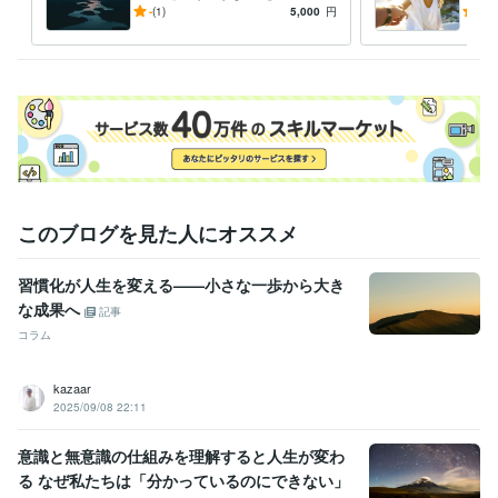
ナルコーチングしてアンガー
も短
-
(1)
5,000
円
5.0
マネジメントをします
ゼン
このブログを見た人にオススメ
習慣化が人生を変える——小さな一歩から大き
な成果へ
記事
コラム
kazaar
2025/09/08 22:11
意識と無意識の仕組みを理解すると人生が変わ
る なぜ私たちは「分かっているのにできない」