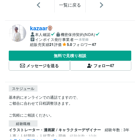
一覧に戻る
kazaar
本人確認
機密保持契約(NDA)
インボイス発行事業者
未登録
総販売実績
21
評価
5.0
フォロワー
47
無料で見積り相談
メッセージを送る
フォロー
47
スケジュール
基本的にオンラインでの通話てますので、

ご都合に合わせて日程調整頂きます。

ご気軽にご相談ください。
経験職種
イラストレーター・漫画家 / キャラクターデザイナー
経験年数 : 3年
人事 / 人材開発・人材育成・研修
経験年数 : 10年