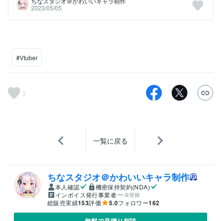
ちなスタジオ＠かわいいキャラ制作
2023/05/05
#Vtuber
3
一覧に戻る
ちなスタジオ＠かわいいキャラ制作
本人確認
機密保持契約(NDA)
インボイス発行事業者
未登録
総販売実績
153
評価
5.0
フォロワー
162
無料で見積り相談