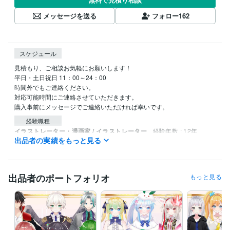
メッセージを送る
フォロー
162
スケジュール
見積もり、ご相談お気軽にお願いします！

平日・土日祝日 11：00～24：00 

時間外でもご連絡ください。

対応可能時間にご連絡させていただきます。

購入事前にメッセージでご連絡いただければ幸いです。
経験職種
イラストレーター・漫画家 / イラストレーター
経験年数 : 12年
出品者の実績をもっと見る
イラストレーター・漫画家 / 漫画家
経験年数 : 12年
イラストレーター・漫画家 / キャラクターデザイナー
経験年数 : 12
年
イラストレーター・漫画家 / キャラクターモデラー
経験年数 : 5年
出品者のポートフォリオ
もっと見る
受賞歴
月刊少年シリウス 新人賞/奨励賞受賞
講談社漫画サイトTwitterにて
「ねこ貴族」連載
得意分野