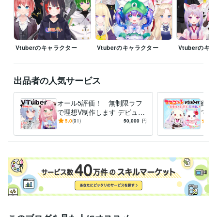
イラスト作成・漫画制作
VtuberのイラストとLive2D制作
イラスト
Vtuber
IRIAM
キャラクターデザイン
live2
表情差分
モデリング
イラスト作成・漫画制作
イラスト制作　SNSアイコン　漫画
立ち絵
キャラクターデザイン
イラスト
Live2D
表情差分
Vtuberのキャラクター
Vtuberのキャラクター
Vtuberのキ
出品者の人気サービス
オール5評価！ 無制限ラフ
癒し
で理想V制作します デビュー
でフ
まで完全サポート！著作権込
メの
5.0
(91)
50,000
円
5.0
で安心。
デリ