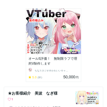
オール5評価！ 無制限ラフで理
想V制作します
ちなスタジオ＠かわいいキャラ制作
50,000
5.0
円
(91)
★お客様紹介 美波 なぎ様
1