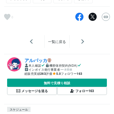
0
一覧に戻る
アルパッカ
本人確認
機密保持契約(NDA)
インボイス発行事業者
未登録
総販売実績
263
評価
5.0
フォロワー
163
無料で見積り相談
メッセージを送る
フォロー
163
スケジュール