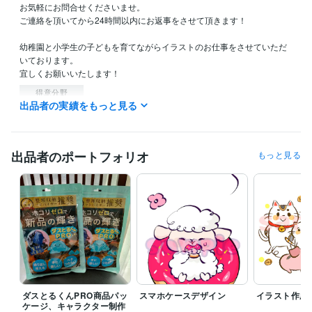
お気軽にお問合せくださいませ。

ご連絡を頂いてから24時間以内にお返事をさせて頂きます！

幼稚園と小学生の子どもを育てながらイラストのお仕事をさせていただ
いております。

宜しくお願いいたします！
得意分野
出品者の実績をもっと見る
イラスト作成・漫画制作
ふんわり可愛いイラストを描きます
商用利
用
イラスト アイコン
出品者のポートフォリオ
もっと見る
ダスとるくんPRO商品パッ
スマホケースデザイン
イラスト作成
ケージ、キャラクター制作