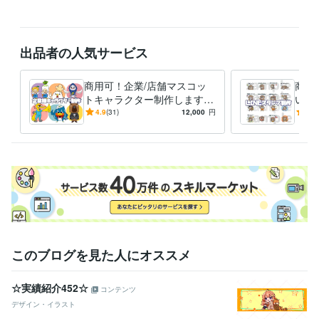
出品者の人気サービス
商用可！企業/店舗マスコッ
商用
トキャラクター制作します
いス
★ココナラ販売実績260件★
人・
4.9
(31)
12,000
円
5.0
キャラクター実績多数！
ジナ
このブログを見た人にオススメ
☆実績紹介452☆
コンテンツ
デザイン・イラスト