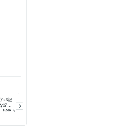
字×3記
SEO効果UP！アクセス少な
な記事
い記事をリライトします 200
ドプレス
0円で収益化できていない記
8,000
円
5.0
(4)
2,500
円
事をボリュームUPさせま
す。