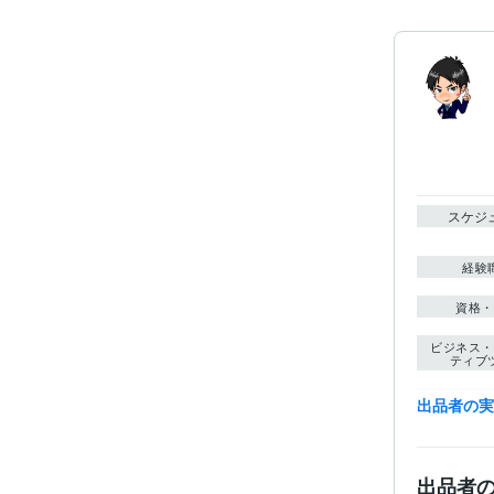
スケジ
経験
資格・
ビジネス・
ティブ
得意
出品者の
出品者