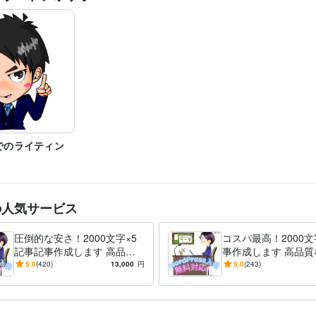
でのライティン
の人気サービス
圧倒的な安さ！2000文字×5
コスパ最高！2000文
記事記事作成します 高品質
事作成します 高品質
な記事を作成します！WordP
を作成します！ワー
5.0
(420)
13,000
円
5.0
(243)
ress下書き入稿無料！
下書き入稿無料！