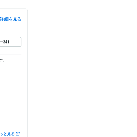
詳細を見る
ー
341


恋愛、結婚、
っと見る