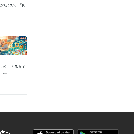
わからない」「何
いいや」と飽きて
..