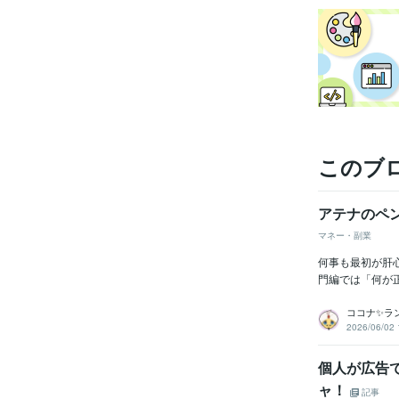
このブ
アテナのペ
マネー・副業
何事も最初が肝
門編では「何が正
ココナ✨ラ
2026/06/02 
個人が広告
ャ！
記事