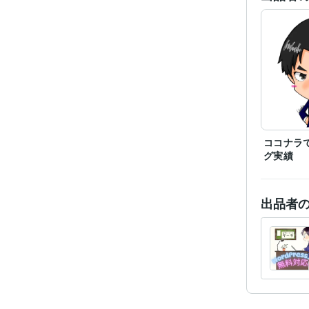
ココナラ
グ実績
出品者