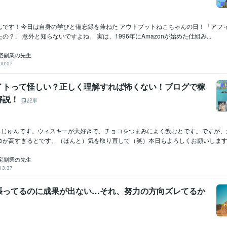
んです！今日は自身の学びと備忘録を兼ねた アウトプットねこちゃんの日！「アフ
の？」 意外と知らないですよね。 実は、1996年にAmazonが始めた仕組み...
宅副業の先生
00:07
イトって怪しい？正しく理解すれば怖くない！ブログで稼
解説！
記事
...じゅんです。ウィスキーが大好きで、チョコをつまみによく飲むとです。ですが
コが高すぎるとです。（ほんと）気を取り直して（笑）本日もよろしくお願いします。.
宅副業の先生
13:37
張ってるのに成果が出ない…それ、努力の方向ズレてるか