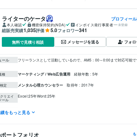
ライターのケータ
プロフィール
本人確認
機密保持契約(NDA)
インボイス発行事業者
未登録
1,035
5.0
341
総販売実績
評価
フォロワー
メッセージを送る
フォロ
無料で見積り相談
ュール
フリーランスとして活動しているので、AM5：00～0:00まで対応可能です。
マーケティング / Web広告運用
経験年数 : 5年
職種
メンタル心理カウンセラー
取得年 : 2017年
検定
Excel:25年
Word:25年
クリエイ
ツール
ライティング・翻訳
スポーツ、子育て、音楽、副業、恋愛、心理
分野
実績をもっと見る
仕事の悩み相談
ライティング
恋愛
結婚
仕事
相談
悩み
記事
愚痴
のポートフォリオ
も