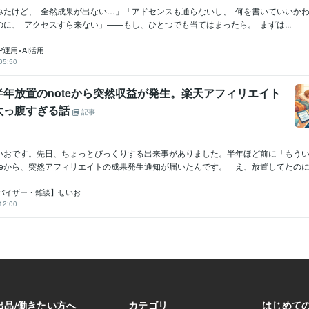
みたけど、 全然成果が出ない…」「アドセンスも通らないし、 何を書いていいか
に、 アクセスすら来ない」——もし、ひとつでも当てはまったら。 まずは...
P運用×AI活用
05:50
年放置のnoteから突然収益が発生。楽天アフィリエイト
太っ腹すぎる話
記事
いおです。先日、ちょっとびっくりする出来事がありました。半年ほど前に「もう
teから、突然アフィリエイトの成果発生通知が届いたんです。「え、放置してたのに….
バイザー・雑談】せいお
12:00