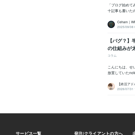
「ブログ始めて
十記事も書いたの
Ceham｜W
2025/09/08 
【バグ？】半
の仕組みが
コラム
こんにちは、せ
放置していたno
【終活アド
2026/07/31 