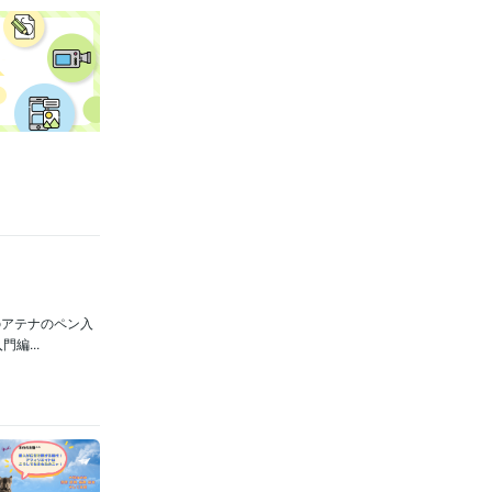
のアテナのペン入
編...