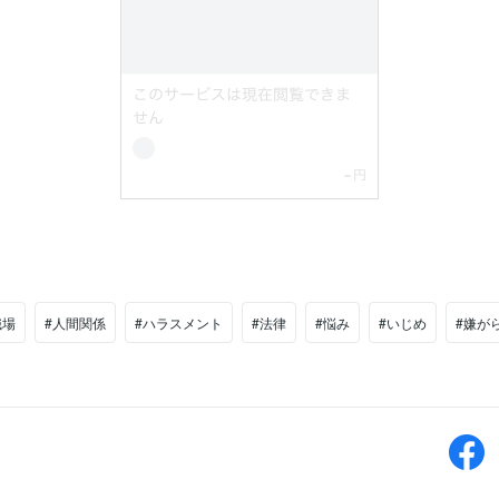
職場
#人間関係
#ハラスメント
#法律
#悩み
#いじめ
#嫌が