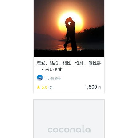
恋愛、結婚、相性、性格、個性詳
しく占います
占い師 導春
1,500
5.0
円
(5)