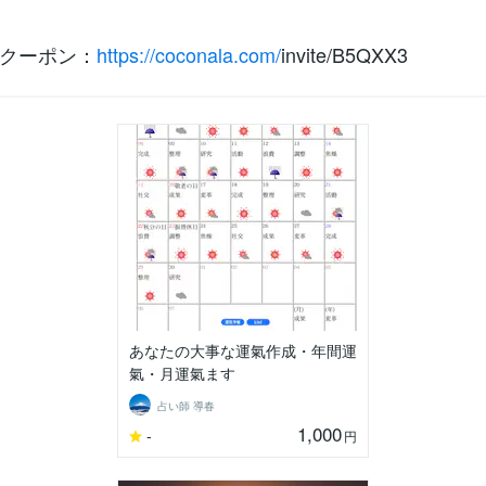
クーポン：
https://coconala.com/
invite/B5QXX3
あなたの大事な運氣作成・年間運
氣・月運氣ます
占い師 導春
1,000
-
円