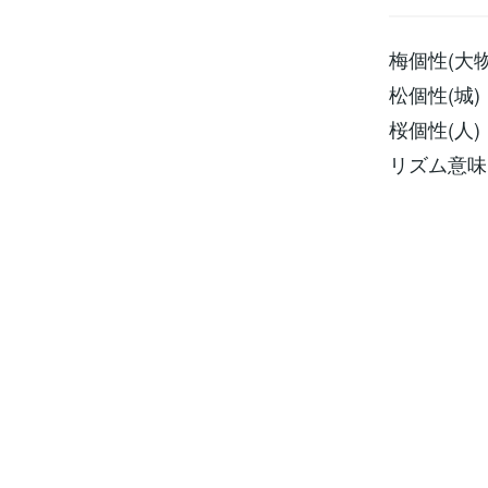
梅個性(大物
松個性(城)
桜個性(人)
リズム意味