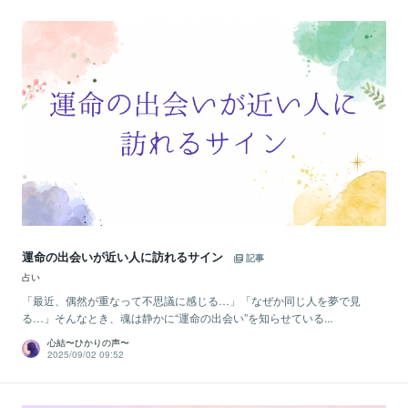
運命の出会いが近い人に訪れるサイン
記事
占い
「最近、偶然が重なって不思議に感じる…」「なぜか同じ人を夢で見
る…」そんなとき、魂は静かに“運命の出会い”を知らせている...
心結〜ひかりの声〜
2025/09/02 09:52