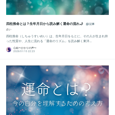
四柱推命とは？生年月日から読み解く運命の流れ🌙
記事
占い
四柱推命（しちゅうすいめい）は、生年月日をもとに、その人が生まれ持
った性質や、人生に流れる「運命のリズム」を読み解く東洋...
心結〜ひかりの声〜
2026/01/15 22:23