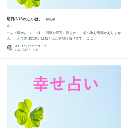
明日(2/18)の占いは、
記事
占い
一人で動かない。です。 困難や障害に阻まれて、前へ進む気配がありませ
ん。一人で無理に動けば動くほど窮地に陥ります。 ここ...
はらけんハッピーライフ
2021/02/17 12:24