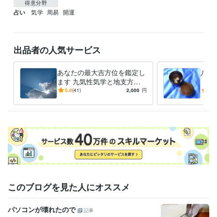
得意分野
占い
気学
周易
開運
出品者の人気サービス
あなたの最大吉方位を鑑定し
八面
ます 九気性気学と地支方鑑
【周
で最大吉方位を取り開運しま
『ど
5.0
(41)
2,000
円
4.9
しょう
すれ
す
このブログを見た人にオススメ
パソコンが壊れたので
記事