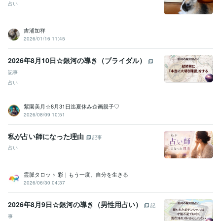
占い
吉浦加祥
2026/01/16 11:45
2026年8月10日☆銀河の導き（ブライダル）
記事
占い
紫園美月☆8月31日迄夏休み企画親子♡
2026/08/09 10:51
私が占い師になった理由
記事
占い
霊脈タロット 彩｜もう一度、自分を生きる
2026/06/30 04:37
2026年8月9日☆銀河の導き（男性用占い）
記
事