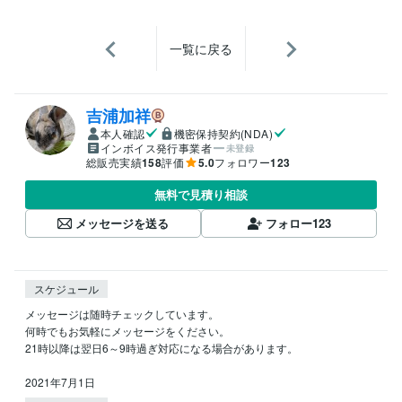
一覧に戻る
吉浦加祥
本人確認
機密保持契約(NDA)
インボイス発行事業者
未登録
総販売実績
158
評価
5.0
フォロワー
123
無料で見積り相談
メッセージを送る
フォロー
123
スケジュール
メッセージは随時チェックしています。

何時でもお気軽にメッセージをください。

21時以降は翌日6～9時過ぎ対応になる場合があります。

2021年7月1日