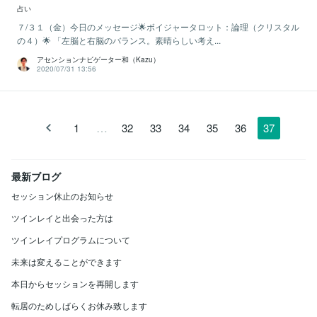
占い
７/３１（金）今日のメッセージ🌟ボイジャータロット：論理（クリスタル
の４）🌟 「左脳と右脳のバランス。素晴らしい考え...
アセンションナビゲーター和（Kazu）
2020/07/31 13:56
…
1
32
33
34
35
36
37
最新ブログ
セッション休止のお知らせ
ツインレイと出会った方は
ツインレイプログラムについて
未来は変えることができます
本日からセッションを再開します
転居のためしばらくお休み致します