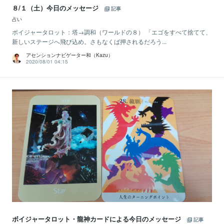
８/１（土）今日のメッセージ
記事
占い
ボイジャータロット：塔→調和（ワールドの８） 「エゴをすべて捨てて、
新しいステージへ飛び込め。さもなくば押されるだろう...
アセンションナビゲーター和（Kazu）
2020/08/01 04:15
ボイジャータロット・龍神カードによる今日のメッセージ
記事