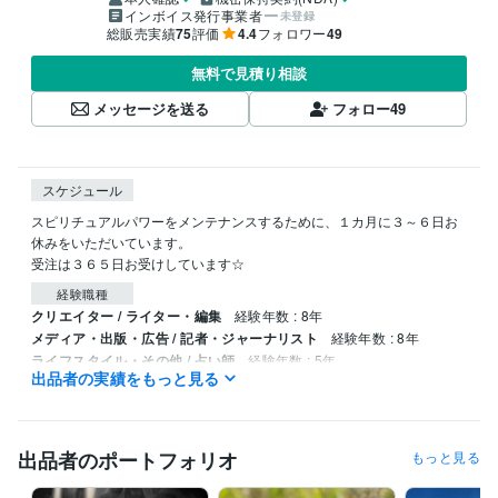
インボイス発行事業者
未登録
総販売実績
75
評価
4.4
フォロワー
49
無料で見積り相談
メッセージを送る
フォロー
49
スケジュール
スピリチュアルパワーをメンテナンスするために、１カ月に３～６日お
休みをいただいています。

受注は３６５日お受けしています☆
経験職種
クリエイター / ライター・編集
経験年数 : 8年
メディア・出版・広告 / 記者・ジャーナリスト
経験年数 : 8年
ライフスタイル・その他 / 占い師
経験年数 : 5年
出品者の実績をもっと見る
ライフスタイル・その他 / 講師・インストラクター
経験年数 : 5年
ライフスタイル・その他 / カウンセラー・コーチ
経験年数 : 5年
受賞歴
出品者のポートフォリオ
もっと見る
ハワイアンスピリチュアル鑑定/ハワイの文化・観光・グルメ執筆