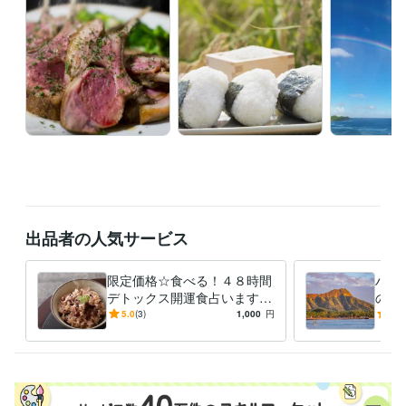
その他ツール
ハワイアンスピリチュアルカウンセリング:5年
栄養指導:5年
得意分野
占い
霊視透視でのハワイアンスピリチュアル鑑定
霊視
透視
スピリチュアル
恋愛
ダイエット
家庭
相性
仕事
運勢
厄除け
悩み相談・カウンセリング
ハナ的ポジティブシンキングカウンセリ
ング
語学力
英語
ネイティブレベル
出品者の人気サービス
限定価格☆食べる！４８時間
ハナ
デトックス開運食占います
の8
脳も心も喜ぶ健康的なデトッ
様限
5.0
(3)
1,000
円
4.3
クス開運食を占い、鑑定しま
オリ
す☆
す