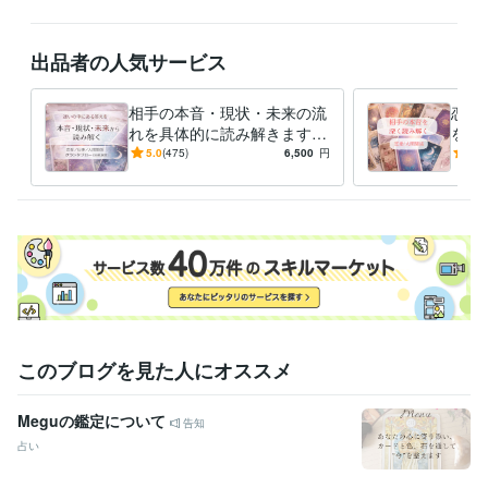
お一人様ずつ丁寧に向き合う為にも、質問以外のやりとりを当日中とさ
せていただきました。

出品者の人気サービス
※2１時以降はいかなるお答えも出来かねます。

・不明点、質問も基本的に当日中とさせていただきます。承諾後もお答
相手の本音・現状・未来の流
恋愛
えできません

れを具体的に読み解きます
を深
恋愛・仕事・人間関係の背景
0年
5.0
(475)
6,500
円
5.0
トークルーム管理の為、正式な納品後、やりとりが終了しましたらすぐ
や流れを整理し、多角的に捉
両面
えます
経験職種
ライフスタイル・その他 / 占い師
経験年数 : 20年
ライフスタイル・その他 / カウンセラー・コーチ
経験年数 : 16年
ライフスタイル・その他 / 保育士・ベビーシッター
経験年数 : 22年
資格・検定
幼稚園教諭免許
取得年 : 2001年
保育士
取得年 : 2015年
このブログを見た人にオススメ
カラーセラピスト
取得年 : 2014年
Meguの鑑定について
得意分野
告知
占い
タロット、オラクル、ルノルマンカード
占い
恋愛、仕事、復縁
結婚
マインド
起業副業
人生総合
悩み相談・カウンセリング
カラーセラピー、カウンセリング