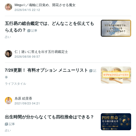
悩み カラーセラピー
カウンセリング
傾聴
スピリチュアル
Megu✩／魂軸に目覚め、開花させる魔女
自己肯定感
マインド
セルフラブ
保育人間関係
2026/04/15 22:12
五行易の総合鑑定では、どんなことを伝えても
らえるの？
記事
占い
仁｜迷いに答えを出す五行易鑑定士
2026/08/08 09:57
7/29更新！ 有料オプション メニューリスト
記
事
ライフスタイル
糸原 絵里香
2021/09/23 04:21
出生時間が分からなくても四柱推命はできる？
記事
占い