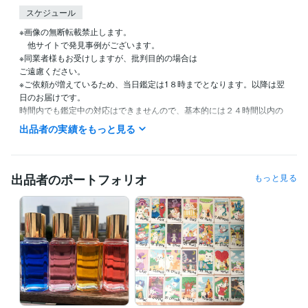
スケジュール
※画像の無断転載禁止します。

　他サイトで発見事例がございます。

※同業者様もお受けしますが、批判目的の場合は

ご遠慮ください。

※ご依頼が増えているため、当日鑑定は1８時までとなります。以降は翌
日のお届けです。

時間内でも鑑定中の対応はできませんので、基本的には２４時間以内の
鑑定、と捉えてくださいませ。

出品者の実績をもっと見る
タイミングが合えば最短1時間でお伝えとなります。

オーダーメニューをご希望の方はメッセージくださいませ＾＾

出品者のポートフォリオ
もっと見る
※ご依頼が集中した場合即日お届けができないことがありますが、基本的
に24時間以内の結果お伝えとなります。

★結果に関しての質問について★

・当日に限りメニューによって1つ、あるいは2つ受け付けております。
よくお読みになってご購入ください。

お仕事などご都合ありましたらご連絡くださいませ。

※質問含めての承諾ですので、承諾後のご質問は受け付けません。
