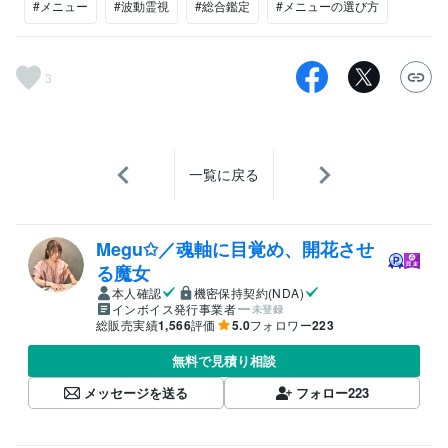
#メニュー
#波動霊視
#総合鑑定
#メニューの選び方
3
一覧に戻る
Megu✩／魂軸に目覚め、開花させ
る魔女
本人確認
機密保持契約(NDA)
インボイス発行事業者
未登録
総販売実績
1,566
評価
5.0
フォロワー
223
無料で見積り相談
メッセージを送る
フォロー
223