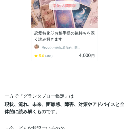
恋愛特化♡お相手様の気持ちを深
く読み解きます
Megu✩／魂軸に目覚め、開花させる魔女
4,000
5.0
円
(451)
一方で『グランタブロー鑑定』は
現状、流れ、未来、距離感、障害、対策やアドバイスと全
体的に読み解くもの
です。
・今、どんな状況にいるのか