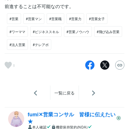
前進することは不可能なのです。
#営業
#営業マン
#営業職
#営業力
#営業女子
#ワーママ
#ビジネススキル
#営業ノウハウ
#飛び込み営業
#法人営業
#テレアポ
8
一覧に戻る
fumi✕営業コンサル 皆様に伝えたい
★
本人確認
機密保持契約(NDA)