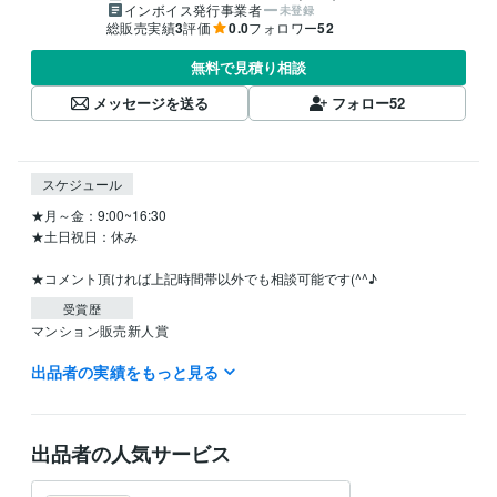
インボイス発行事業者
未登録
総販売実績
3
評価
0.0
フォロワー
52
無料で見積り相談
メッセージを送る
フォロー
52
スケジュール
★月～金：9:00~16:30

★土日祝日：休み

★コメント頂ければ上記時間帯以外でも相談可能です(^^♪
受賞歴
マンション販売新人賞
出品者の実績をもっと見る
資格・検定
ビジネス能力検定 2級
取得年 : 2018年
ドットコムマスター ベーシック
取得年 : 2016年
出品者の人気サービス
得意分野
ビジネス代行・事務代行
営業コンサル
営業
起業
ビジネス