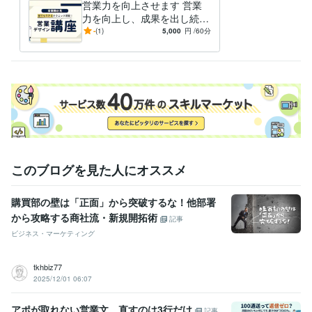
営業力を向上させます 営業
力を向上し、成果を出し続け
る！
-
(1)
5,000
円
/60分
このブログを見た人にオススメ
購買部の壁は「正面」から突破するな！他部署
から攻略する商社流・新規開拓術
記事
ビジネス・マーケティング
tkhbiz77
2025/12/01 06:07
アポが取れない営業文、直すのは3行だけ
記事