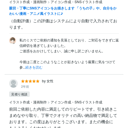
イラスト作成・漫画制作
>
アイコン作成・SNSイラスト作成
親切・丁寧にSNSアイコンをお描きします 「うちの子」や、自分をか
わいい漫画・アニメ風イラストに♪
（自動評価）この評価はシステムにより自動で入力されてお
ります。
私のミスでご依頼の通知を見落としており、ご対応をできずに返
信締切を過ぎてしまいました。

ご迷惑をおかけしてしまい、誠に申し訳ございません。

今後は二度とこのようなことが起きないよう厳重に気をつけて
参...
続きを読む
by 女性
2年前
見積り相談
イラスト作成・漫画制作
>
アイコン作成・SNSイラスト作成
前回ご依頼した内容に満足してのリピートです。引き続きこ
まめなやり取り、丁寧でクオリティの高い納品物で満足して
おります。この度はありがとうございます。またの機会に
も！よろしくおねがいします。