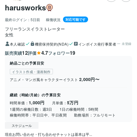
harusworks
最終ログイン：
5日前
稼働状況
対応可能です
フリーランスイラストレーター
女性
本人確認
機密保持契約(NDA)
インボイス発行事業者
未登録
12
4.7
19
販売実績
評価
フォロワー
納品ごとの予算目安
イラスト作成・漫画制作
2,000円〜
アニメ・マンガ風キャラクターイラスト
継続（時給/月給）の予算目安
1,000円
5万円
時間単価：
月単価：
1週間の稼働日数：
週3日
1日の稼働時間：
5時間
稼働時間帯：
平日日中、平日夜間
勤務場所：
フルリモート
スケジュール
現在お問い合わせ・打ち合わせチャットは基本は平...