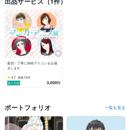
出品サービス（1件）
その際の経験を生かし、

依頼内容を丁寧にヒアリング・打ち合わせすること、

誠実なオーダー対応を心がけていきます。

また、デザイナーとして学んだ

「依頼者様の完成イメージを汲み取り、依頼者様の目的
にあった完成品になっているか」

を第一に作成をしていきたいと思っています。

決して完成速度は早い方ではないですが、

何においてもひとつひとつを丁寧に、丹念に仕上げるこ
とが得意なので、

ご依頼いただいたイラストについても、

親切・丁寧にSNSアイコンをお描
その長所を生かして丁寧に大切に描かせていただきたい
きします
と考えております。

ご依頼お待ちしております！
4.7
12
実績
件
3,000
円
購入可能
ポートフォリオ
一覧を見る