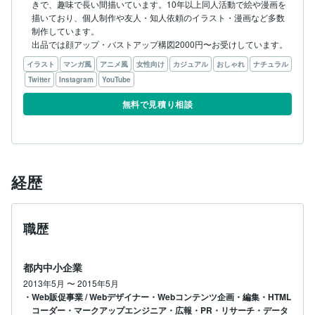
きで、趣味で長い間描いています。10年以上同人活動で絵や漫画を
描いており、個人制作や友人・知人依頼のイラスト・漫画など多数
制作しています。

出品では顔アップ・バストアップ構図2000円〜お受けしています。
イラスト
マンガ風
アニメ風
女性向け
カジュアル
おしゃれ
ナチュラル
Twitter
Instagram
YouTube
無料で見積り相談
経歴
職歴
都内中小企業
2013年5月
〜
2015年5月
・Web販促事業 / Webデザイナー・Webコンテンツ企画・編集・HTML
コーダー・マークアップエンジニア・広報・PR・リサーチ・データ