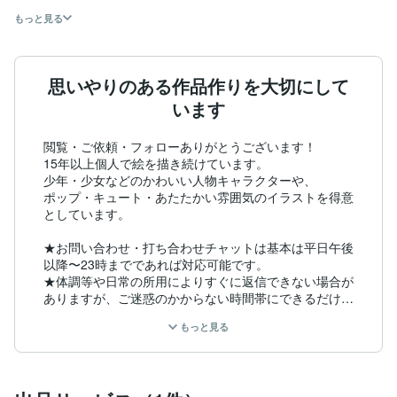
もっと見る
思いやりのある作品作りを大切にして
います
閲覧・ご依頼・フォローありがとうございます！

15年以上個人で絵を描き続けています。

少年・少女などのかわいい人物キャラクターや、

ポップ・キュート・あたたかい雰囲気のイラストを得意
としています。

★お問い合わせ・打ち合わせチャットは基本は平日午後
以降〜23時までであれば対応可能です。

★体調等や日常の所用によりすぐに返信できない場合が
ありますが、ご迷惑のかからない時間帯にできるだけ早
くお返事するよう心がけております。

もっと見る
★納期は土日祝を除いた日数となります。

絵の専門職ではありませんが、2年ほどWebデザイナー
の実務経験があります。
