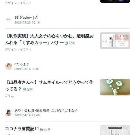
デザイン・イラスト
その他ツール
Haiper:0年
Kaiber:1年
leonardo AI:2年
Mojo AI:2年
8810factory｜AI
Microsoft CLIP Champ:2年
Nition:3年
Fresh Paint:5年
2026/05/23 06:16
得意分野
【制作実績】大人女子の心をつかむ、透明感あ
オンラインレッスン・習い事
Canvaの使い方
Canvaでの資料作成
ふれる「くすみカラー」バナー
Canvaでのイベント支援
CanvaのTIPS多数
Canvaで動画づくり
記事
経営
ビジネス
sns運営
Instagram
Facebook
コンサルタント
デザイン・イラスト
教育
クラス運営
デザイン
テンプレー作成
デザイン制作
Canva×AI生成
3たろまま
AI
AI生成
AI画像生成
GPT
AIツール
ブログ
ブログ運営
印刷
2026/05/16 00:51
中小企業
地方公共団体
学歴
【出品者さんへ】サムネイルってどうやって作
熊本県鹿本高校
1984年3月 ~ 1987年2月
ってる？
記事
熊本短期大学
1987年3月 ~ 1989年2月
コラム
あや｜会社員×悩み相談_二刀流メガネ女子
2026/04/19 21:48
ココナラ奮闘記11
記事