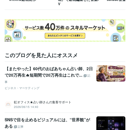
ご相談にも丁寧に迅速に可能な限り対応いたします。お気軽にご相談く
V
ださいませ。
経験職種
デザイナー / グラフィックデザイナー
経験年数 : 20年
クリエイター / 動画クリエイター
経験年数 : 5年
営業 / 営業事務・アシスタント
経験年数 : 4年
カスタマーサポート・カスタマーサクセス / カスタマーサポート・ヘ
ルプデスク
経験年数 : 1年
このブログを見た人にオススメ
受賞歴
平安遷都　ART COMPE「神々への捧げもの」入賞
天草美術展奨励
賞
【またやった】60代のおばあちゃん占い師、2日
で20万再生🔥短期間で20万再生はこれで...
記
資格・検定
中学校教諭免許
取得年 : 1988年
事
普通自動車第一種運転免許
取得年 : 1990年
ビジネス・マーケティング
ホームヘルパー2級
取得年 : 2012年
虹オフィス★占い師さんの集客サポート
ビジネス・クリエイティブツール
2026/06/15 14:40
Google スプレッドシート:25年
Google スライド:25年
PowerPoint:25年
Word:25年
ChatGPT:2年
Bard:1年
DALL-E:2年
SNSで目を止めるビジュアルには、“世界観”が
Photopea:2年
CapCut:1年
Canva:6年
CLIP STUDIO PAINT:4年
ある
記事
ComicStudio:0年