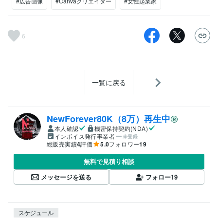
#広告画像
#Canvaクリエイター
#女性起業家
6
一覧に戻る
NewForever80K（8万）再生中
本人確認
機密保持契約(NDA)
インボイス発行事業者
未登録
総販売実績
4
評価
5.0
フォロワー
19
無料で見積り相談
メッセージを送る
フォロー
19
スケジュール