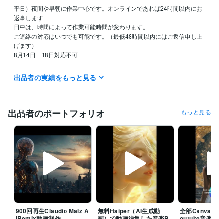
平日）夜間や早朝に作業中心です。オンラインであれば24時間以内にお
返事します

日中は、時間によって作業可能時間が変わります。

ご連絡の対応はいつでも可能です。（最低48時間以内にはご返信申し上
げます）

8月14日　18日対応不可

【土日祝】基本的には平日と同じように活動しています。

出品者の実績をもっと見る
ご連絡の対応も可能です。フォロー大歓迎です

出品メニュー進行予定の流れ

◆コンタクト（対応メニューからお選びください）

出品者のポートフォリオ
もっと見る
｜

◆予定の確認

｜

◆最終確認

｜

｜打ち合わせ

◆スタート前１５分サービス終了後１５分

で対応可能です。

平日午前中は、ほぼ毎日対応可能です。どうぞよろしくお願いいたしま
900回再生Claudio Malz A
無料Haiper（AI生成動
全部CanvaA
す。

IRemix動画制作
画）で動画編集した音楽P
outube音楽